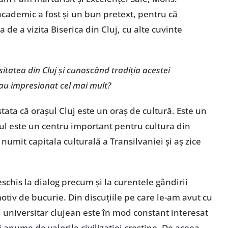
 academic a fost şi un bun pretext, pentru că
 de a vizita Biserica din Cluj, cu alte cuvinte
itatea din Cluj şi cunoscând tradiţia acestei
v-au impresionat cel mai mult?
ata că oraşul Cluj este un oraş de cultură. Este un
jul este un centru important pentru cultura din
numit capitala culturală a Transilvaniei şi aş zice
schis la dialog precum şi la curentele gândirii
tiv de bucurie. Din discuţiile pe care le-am avut cu
 universitar clujean este în mod constant interesat
i anume de valorile civilizaţiei creştine. De aceea,