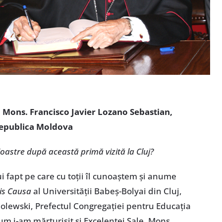
a Mons. Francisco Javier Lozano Sebastian,
Republica Moldova
Voastre după această primă vizită la Cluj?
ui fapt pe care cu toţii îl cunoaştem şi anume
is Causa
al Universităţii Babeş-Bolyai din Cluj,
olewski, Prefectul Congregaţiei pentru Educaţia
um i-am mărturisit şi Excelenţei Sale, Mons.