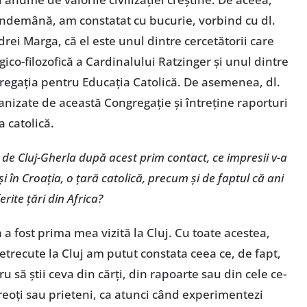
 îndemână, am constatat cu bucurie, vorbind cu dl.
ndrei Marga, că el este unul dintre cercetătorii care
ico-filozofică a Cardinalului Ratzinger şi unul dintre
gregaţia pentru Educaţia Catolică. De asemenea, dl.
anizate de această Congregaţie şi întreţine raporturi
 catolică.
de Cluj-Gherla după acest prim contact, ce impresii v-a
şi în Croaţia, o ţară catolică, precum şi de faptul că ani
erite ţări din Africa?
 fost prima mea vizită la Cluj. Cu toate acestea,
etrecute la Cluj am putut constata ceea ce, de fapt,
u să ştii ceva din cărţi, din rapoarte sau din cele ce-
 preoţi sau prieteni, ca atunci când experimentezi