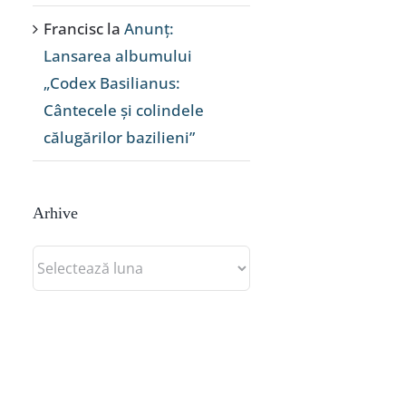
Francisc
la
Anunț:
Lansarea albumului
„Codex Basilianus:
Cântecele și colindele
călugărilor bazilieni”
Arhive
Arhive