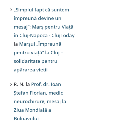
„Simplul fapt că suntem
împreună devine un
mesaj”: Marș pentru Viață
în Cluj-Napoca - ClujToday
la
Marșul „Împreună
pentru viață” la Cluj –
solidaritate pentru
apărarea vieții
R. N.
la
Prof. dr. Ioan
Ștefan Florian, medic
neurochirurg, mesaj la
Ziua Mondială a
Bolnavului