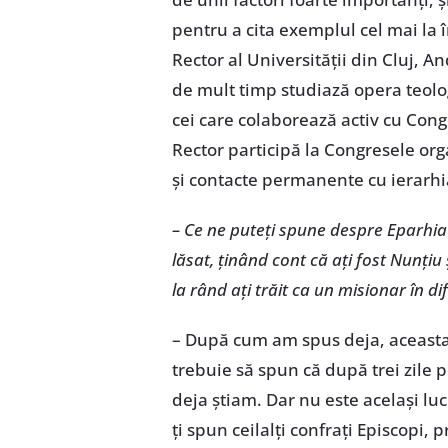
pentru a cita exemplul cel mai la
Rector al Universităţii din Cluj, A
de mult timp studiază opera teolog
cei care colaborează activ cu Con
Rector participă la Congresele org
şi contacte permanente cu ierarhia
– Ce ne puteţi spune despre Eparhia 
lăsat, ţinând cont că aţi fost Nunţiu 
la rând aţi trăit ca un misionar în dif
– După cum am spus deja, aceasta a
trebuie să spun că după trei zile p
deja ştiam. Dar nu este acelaşi lucr
ţi spun ceilalţi confraţi Episcopi,