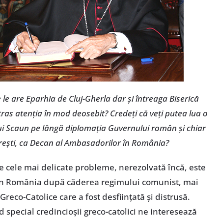
le are Eparhia de Cluj-Gherla dar şi întreaga Biserică
tras atenţia în mod deosebit? Credeţi că veţi putea lua o
lui Scaun pe lângă diplomaţia Guvernului român şi chiar
ureşti, ca Decan al Ambasadorilor în România?
tre cele mai delicate probleme, nerezolvată încă, este
e în România după căderea regimului comunist, mai
 Greco-Catolice care a fost desfiinţată şi distrusă.
od special credincioşii greco-catolici ne interesează