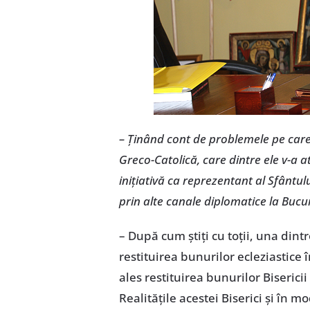
– Ţinând cont de problemele pe care 
Greco-Catolică, care dintre ele v-a a
iniţiativă ca reprezentant al Sfântu
prin alte canale diplomatice la Buc
– După cum ştiţi cu toţii, una din
restituirea bunurilor ecleziastic
ales restituirea bunurilor Bisericii
Realităţile acestei Biserici şi în m