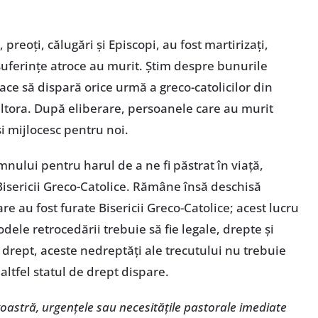
preoţi, călugări şi Episcopi, au fost martirizaţi,
suferinţe atroce au murit. Ştim despre bunurile
 face să dispară orice urmă a greco-catolicilor din
 altora. După eliberare, persoanele care au murit
şi mijlocesc pentru noi.
mnului pentru harul de a ne fi păstrat în viaţă,
Bisericii Greco-Catolice. Rămâne însă deschisă
e au fost furate Bisericii Greco-Catolice; acest lucru
ele retrocedării trebuie să fie legale, drepte şi
e drept, aceste nedreptăţi ale trecutului nu trebuie
ltfel statul de drept dispare.
astră, urgenţele sau necesităţile pastorale imediate