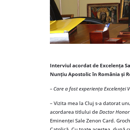
Interviul acordat de Excelenţa S
Nunţiu Apostolic în România şi 
– Care a fost experienţa Excelenţei 
– Vizita mea la Cluj s-a datorat un
acordarea titlului de
Doctor Honor
Eminenţei Sale Zenon Card. Groch
Catolică. Cu toate acestea, după c