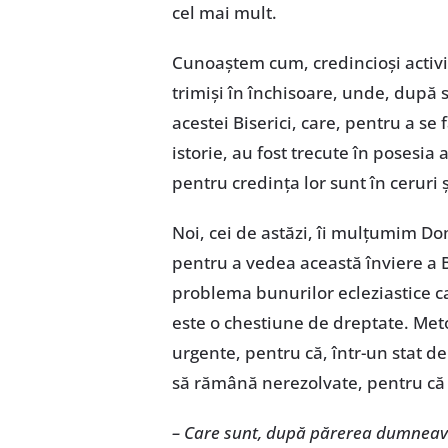
cel mai mult.
Cunoaştem cum, credincioşi activi, 
trimişi în închisoare, unde, după 
acestei Biserici, care, pentru a se
istorie, au fost trecute în posesia
pentru credinţa lor sunt în ceruri 
Noi, cei de astăzi, îi mulţumim Do
pentru a vedea această înviere a 
problema bunurilor ecleziastice car
este o chestiune de dreptate. Metod
urgente, pentru că, într-un stat d
să rămână nerezolvate, pentru că a
– Care sunt, după părerea dumneavo