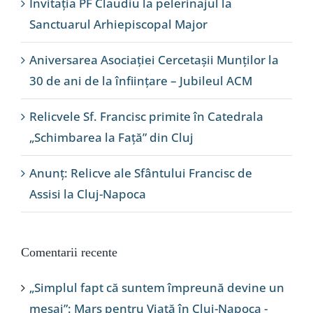
Invitația PF Claudiu la pelerinajul la
Sanctuarul Arhiepiscopal Major
Aniversarea Asociației Cercetașii Munților la
30 de ani de la înființare – Jubileul ACM
Relicvele Sf. Francisc primite în Catedrala
„Schimbarea la Față” din Cluj
Anunț: Relicve ale Sfântului Francisc de
Assisi la Cluj-Napoca
Comentarii recente
„Simplul fapt că suntem împreună devine un
mesaj”: Marș pentru Viață în Cluj-Napoca -