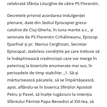
celebrată Sfânta Liturghie de către PS Florentin.
Decretele privind acordarea Indulgenţei
plenare, date din Sediul Episcopiei greco-
catolice de Cluj-Gherla, în luna martie a.c., şi
semnate de PS Florentin Crihălmeanu, Episcop
Eparhial şi pr. Marius Cerghizan, Secretar
Episcopal, stabilesc condiţiile pe care trebuie să
le îndeplinească credincioşii care vor merge în
pelerinaj la bisericile enumerate mai sus, în
perioadele de timp stabilite: „1. Să-şi
mărturisească păcatele, să se împărtăşească,
apoi, aflându-se în biserica Sfinţilor Apostoli
Petru şi Pavel, să înalţe rugăciuni la intenţia
Sfântului Părinte Papa Benedict al XVI-lea, să