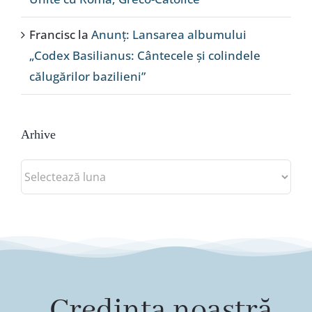
Francisc
la
Anunț: Lansarea albumului
„Codex Basilianus: Cântecele și colindele
călugărilor bazilieni”
Arhive
Arhive
„Credința noastră