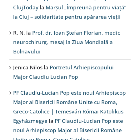
ClujToday
la
Marșul „Împreună pentru viață”
la Cluj – solidaritate pentru apărarea vieții
R. N.
la
Prof. dr. Ioan Ștefan Florian, medic
neurochirurg, mesaj la Ziua Mondială a
Bolnavului
Jenica Nilos
la
Portretul Arhiepiscopului
Major Claudiu Lucian Pop
PF Claudiu-Lucian Pop este noul Arhiepiscop
Major al Bisericii Române Unite cu Roma,
Greco-Catolice | Temesvári Római Katolikus
Egyházmegye
la
PF Claudiu-Lucian Pop este
noul Arhiepiscop Major al Bisericii Române
Unite cu Roma, Greco-Catolice