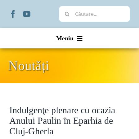
Skip
Cautare...
to
content
Meniu
Start
Noutăți
Noutăți
Prezentare
Indulgenţe plenare cu ocazia
Organizare
Anului Paulin în Eparhia de
Liturgic
Cluj-Gherla