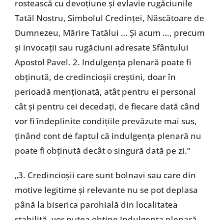
rostească cu devoţiune şi evlavie rugăciunile
Tatăl Nostru, Simbolul Credinţei, Născătoare de
Dumnezeu, Mărire Tatălui … Şi acum …, precum
şi invocaţii sau rugăciuni adresate Sfântului
Apostol Pavel. 2. Indulgenţa plenară poate fi
obţinută, de credincioşii creştini, doar în
perioadă menţionată, atât pentru ei personal
cât şi pentru cei decedaţi, de fiecare dată când
vor fi îndeplinite condiţiile prevăzute mai sus,
ţinând cont de faptul că indulgenţa plenară nu
poate fi obţinută decât o singură dată pe zi.”
„3. Credincioşii care sunt bolnavi sau care din
motive legitime şi relevante nu se pot deplasa
până la biserica parohială din localitatea
stabilită, vor putea obţine Indulgenţa plenară