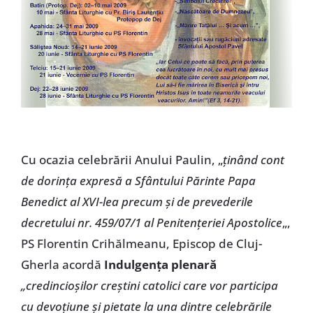
Cu ocazia celebrării Anului Paulin, „
ţinând cont
de dorinţa expresă a Sfântului Părinte Papa
Benedict al XVI-lea precum şi de prevederile
decretului nr. 459/07/1 al Penitenţeriei Apostolice
„,
PS Florentin Crihălmeanu, Episcop de Cluj-
Gherla acordă
Indulgenţa plenară
„credincioşilor creştini catolici care vor participa
cu devoţiune şi pietate la una dintre celebrările