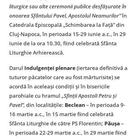
liturgice sau alte ceremonii publice desfăşurate în
onoarea Sfântului Pavel, Apostolul Neamurilor”
în
Catedrala Episcopală „Schimbarea la Faţă” din
Cluj-Napoca, în perioada 15-29 iunie a.c., în 29
iunie de la ora 10.30, fiind celebrată Sfânta
Liturghie Arhierească.
Darul
Indulgenţei plenare
(iertarea definitivă a
tuturor păcatelor care au fost mărturisite) se
acordă în aceleaşi condiţii şi în bisericile
parohiale cu hramul
„Sfinţii Apostoli Petru şi
Pavel”,
din localităţile:
Beclean
– în perioada 9-
16 martie a.c., în 15 martie fiind celebrată
Sfânta Liturghie de către PS Florentin;
Păuşa
–
în perioada 22-29 martie a.c., în 29 martie fiind