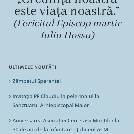
este viața noastră.”
(Fericitul Episcop martir
Iuliu Hossu)
ULTIMELE NOUTĂȚI
Zâmbetul Speranței
Invitația PF Claudiu la pelerinajul la
Sanctuarul Arhiepiscopal Major
Aniversarea Asociației Cercetașii Munților la
30 de ani de la înființare – Jubileul ACM