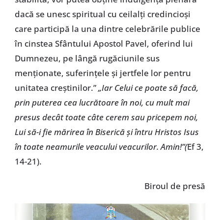
dacă se unesc spiritual cu ceilalţi credincioşi
care participă la una dintre celebrările publice
în cinstea Sfântului Apostol Pavel, oferind lui
Dumnezeu, pe lângă rugăciunile sus
menţionate, suferinţele şi jertfele lor pentru
unitatea creştinilor.”
„Iar Celui ce poate să facă,
prin puterea cea lucrătoare în noi, cu mult mai
presus decât toate câte cerem sau pricepem noi,
Lui să-i fie mărirea în Biserică şi întru Hristos Isus
în toate neamurile veacului veacurilor. Amin!”(
Ef 3,
14-21).
Biroul de presă