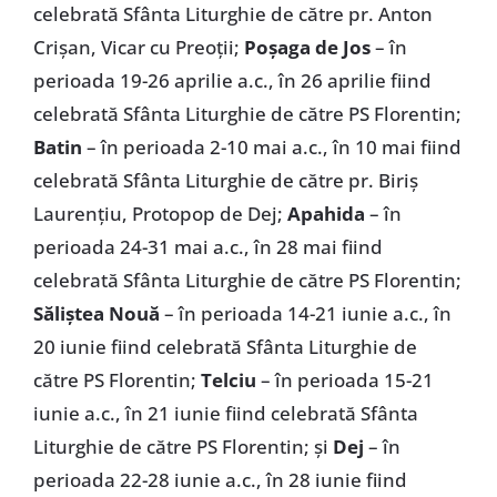
celebrată Sfânta Liturghie de către pr. Anton
Crişan, Vicar cu Preoţii;
Poşaga de Jos
– în
perioada 19-26 aprilie a.c., în 26 aprilie fiind
celebrată Sfânta Liturghie de către PS Florentin;
Batin
– în perioada 2-10 mai a.c., în 10 mai fiind
celebrată Sfânta Liturghie de către pr. Biriş
Laurenţiu, Protopop de Dej;
Apahida
– în
perioada 24-31 mai a.c., în 28 mai fiind
celebrată Sfânta Liturghie de către PS Florentin;
Săliştea Nouă
– în perioada 14-21 iunie a.c., în
20 iunie fiind celebrată Sfânta Liturghie de
către PS Florentin;
Telciu
– în perioada 15-21
iunie a.c., în 21 iunie fiind celebrată Sfânta
Liturghie de către PS Florentin; şi
Dej
– în
perioada 22-28 iunie a.c., în 28 iunie fiind