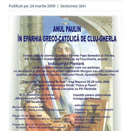
Special
Publicat pe: 24 martie 2009
|
Secțiunea:
Ştiri