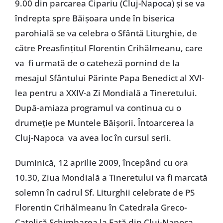
9.00 din parcarea Cipariu (Cluj-Napoca) şi se va
îndrepta spre Băişoara unde în biserica
parohială se va celebra o Sfântă Liturghie, de
către Preasfinţitul Florentin Crihălmeanu, care
va fi urmată de o cateheză pornind de la
mesajul Sfântului Părinte Papa Benedict al XVI-
lea pentru a XXIV-a Zi Mondială a Tineretului.
După-amiaza programul va continua cu o
drumeţie pe Muntele Băişorii. Întoarcerea la
Cluj-Napoca va avea loc în cursul serii.
Duminică, 12 aprilie 2009, începând cu ora
10.30, Ziua Mondială a Tineretului va fi marcată
solemn în cadrul Sf. Liturghii celebrate de PS
Florentin Crihălmeanu în Catedrala Greco-
Catolică Schimbarea la Faţă din Cluj-Napoca.