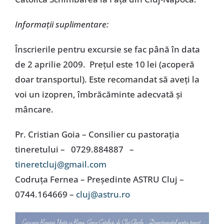
Informaţii suplimentare:
Înscrierile pentru excursie se fac până în data
de 2 aprilie 2009. Preţul este 10 lei (acoperă
doar transportul). Este recomandat să aveţi la
voi un izopren, îmbrăcăminte adecvată şi
mâncare.
Pr. Cristian Goia – Consilier cu pastoraţia
tineretului – 0729.884887 –
tineretcluj@gmail.com
Codruţa Fernea – Preşedinte ASTRU Cluj –
0744.164669 –
cluj@astru.ro