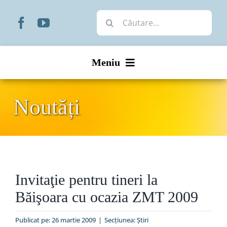
Skip
Cautare...
to
content
Meniu
Start
Noutăți
Noutăți
Prezentare
Invitaţie pentru tineri la
Organizare
Băişoara cu ocazia ZMT 2009
Liturgic
Publicat pe: 26 martie 2009
|
Secțiunea:
Ştiri