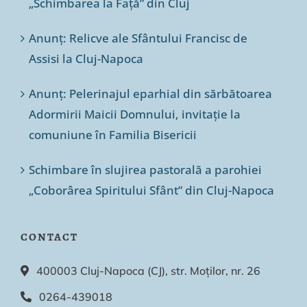
„Schimbarea la Față” din Cluj
Anunț: Relicve ale Sfântului Francisc de
Assisi la Cluj-Napoca
Anunț: Pelerinajul eparhial din sărbătoarea
Adormirii Maicii Domnului, invitație la
comuniune în Familia Bisericii
Schimbare în slujirea pastorală a parohiei
„Coborârea Spiritului Sfânt” din Cluj-Napoca
CONTACT
400003 Cluj-Napoca (CJ), str. Moților, nr. 26
0264-439018