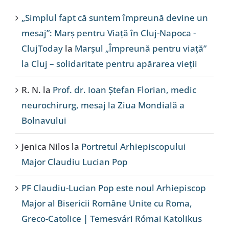
„Simplul fapt că suntem împreună devine un
mesaj”: Marș pentru Viață în Cluj-Napoca -
ClujToday
la
Marșul „Împreună pentru viață”
la Cluj – solidaritate pentru apărarea vieții
R. N.
la
Prof. dr. Ioan Ștefan Florian, medic
neurochirurg, mesaj la Ziua Mondială a
Bolnavului
Jenica Nilos
la
Portretul Arhiepiscopului
Major Claudiu Lucian Pop
PF Claudiu-Lucian Pop este noul Arhiepiscop
Major al Bisericii Române Unite cu Roma,
Greco-Catolice | Temesvári Római Katolikus