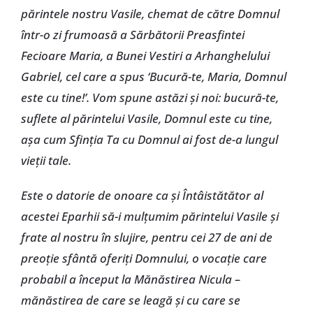
părintele nostru Vasile, chemat de către Domnul
într-o zi frumoasă a Sărbătorii Preasfintei
Fecioare Maria, a Bunei Vestiri a Arhanghelului
Gabriel, cel care a spus ‘Bucură-te, Maria, Domnul
este cu tine!’. Vom spune astăzi şi noi: bucură-te,
suflete al părintelui Vasile, Domnul este cu tine,
aşa cum Sfinţia Ta cu Domnul ai fost de-a lungul
vieţii tale.
Este o datorie de onoare ca şi Întâistătător al
acestei Eparhii să-i mulţumim părintelui Vasile şi
frate al nostru în slujire, pentru cei 27 de ani de
preoţie sfântă oferiţi Domnului, o vocaţie care
probabil a început la Mănăstirea Nicula –
mănăstirea de care se leagă şi cu care se