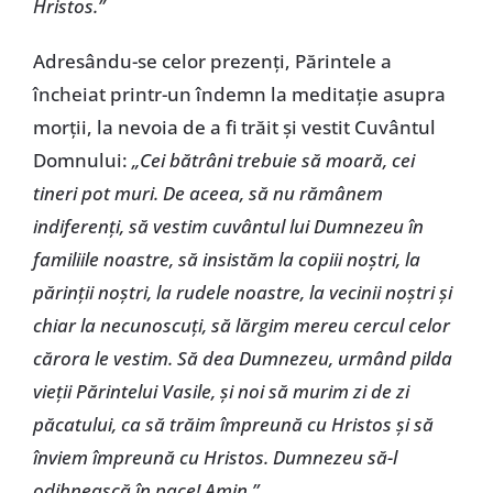
Hristos.”
Adresându-se celor prezenţi, Părintele a
încheiat printr-un îndemn la meditaţie asupra
morţii, la nevoia de a fi trăit şi vestit Cuvântul
Domnului:
„Cei bătrâni trebuie să moară, cei
tineri pot muri. De aceea, să nu rămânem
indiferenţi, să vestim cuvântul lui Dumnezeu în
familiile noastre, să insistăm la copiii noştri, la
părinţii noştri, la rudele noastre, la vecinii noştri şi
chiar la necunoscuţi, să lărgim mereu cercul celor
cărora le vestim. Să dea Dumnezeu, urmând pilda
vieţii Părintelui Vasile, şi noi să murim zi de zi
păcatului, ca să trăim împreună cu Hristos şi să
înviem împreună cu Hristos. Dumnezeu să-l
odihnească în pace! Amin.”