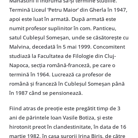
Mănăstirii îl îndrumă să-şi termine studiile.
Termină Liceul ‘Petru Maior’ din Gherla în 1947,
apoi este luat în armată. După armată este
numit profesor suplinitor în com. Panticeu,
satul Cubleşul Someşan, unde se căsătoreşte cu
Malvina, decedată în 5 mai 1999. Concomitent
studiază la Facultatea de Filologie din Cluj-
Napoca, secţia română-franceză, pe care o
termină în 1964. Lucrează ca profesor de
română şi franceză în Cubleşul Someşan până
în 1987 când se pensionează.
Fiind atras de preoţie este pregătit timp de 3
ani de părintele Ioan Vasile Botiza, şi este
hirotonit preot în clandestinitate, în data de 16
martie 1982, în casa surorii Irina Biriş, de către