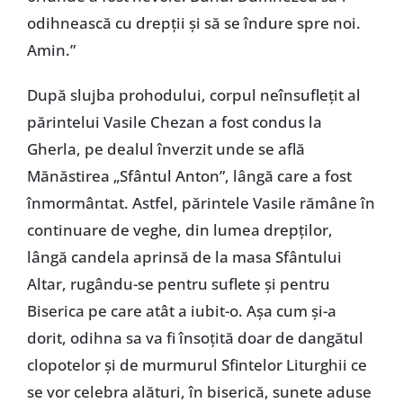
odihnească cu drepţii şi să se îndure spre noi.
Amin.”
După slujba prohodului, corpul neînsufleţit al
părintelui Vasile Chezan a fost condus la
Gherla, pe dealul înverzit unde se află
Mănăstirea „Sfântul Anton”, lângă care a fost
înmormântat. Astfel, părintele Vasile rămâne în
continuare de veghe, din lumea drepţilor,
lângă candela aprinsă de la masa Sfântului
Altar, rugându-se pentru suflete şi pentru
Biserica pe care atât a iubit-o. Aşa cum şi-a
dorit, odihna sa va fi însoţită doar de dangătul
clopotelor şi de murmurul Sfintelor Liturghii ce
se vor celebra alături, în biserică, sunete aduse