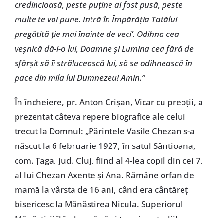
credincioasă, peste puţine ai fost pusă, peste
multe te voi pune. Intră în Împărăţia Tatălui
pregătită ţie mai înainte de veci’. Odihna cea
veşnică dă-i-o lui, Doamne şi Lumina cea fără de
sfârşit să îi strălucească lui, să se odihnească în
pace din mila lui Dumnezeu! Amin.”
În încheiere, pr. Anton Crişan, Vicar cu preoţii, a
prezentat câteva repere biografice ale celui
trecut la Domnul: „Părintele Vasile Chezan s-a
născut la 6 februarie 1927, în satul Sântioana,
com. Ţaga, jud. Cluj, fiind al 4-lea copil din cei 7,
al lui Chezan Axente şi Ana. Rămâne orfan de
mamă la vârsta de 16 ani, când era cântăreţ
bisericesc la Mănăstirea Nicula. Superiorul