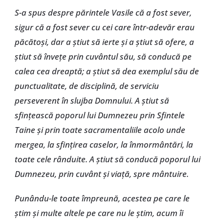
S-a spus despre părintele Vasile că a fost sever,
sigur că a fost sever cu cei care într-adevăr erau
păcătoşi, dar a ştiut să ierte şi a ştiut să ofere, a
ştiut să înveţe prin cuvântul său, să conducă pe
calea cea dreaptă; a ştiut să dea exemplul său de
punctualitate, de disciplină, de serviciu
perseverent în slujba Domnului. A ştiut să
sfinţească poporul lui Dumnezeu prin Sfintele
Taine şi prin toate sacramentaliile acolo unde
mergea, la sfinţirea caselor, la înmormântări, la
toate cele rânduite. A ştiut să conducă poporul lui
Dumnezeu, prin cuvânt şi viaţă, spre mântuire.
Punându-le toate împreună, acestea pe care le
ştim şi multe altele pe care nu le ştim, acum îi