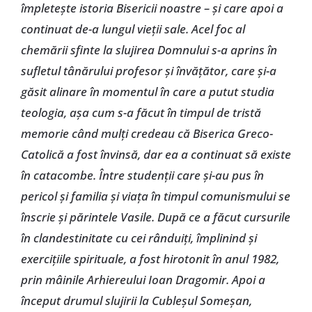
împleteşte istoria Bisericii noastre – şi care apoi a
continuat de-a lungul vieţii sale. Acel foc al
chemării sfinte la slujirea Domnului s-a aprins în
sufletul tânărului profesor şi învăţător, care şi-a
găsit alinare în momentul în care a putut studia
teologia, aşa cum s-a făcut în timpul de tristă
memorie când mulţi credeau că Biserica Greco-
Catolică a fost învinsă, dar ea a continuat să existe
în catacombe. Între studenţii care şi-au pus în
pericol şi familia şi viaţa în timpul comunismului se
înscrie şi părintele Vasile. După ce a făcut cursurile
în clandestinitate cu cei rânduiţi, împlinind şi
exerciţiile spirituale, a fost hirotonit în anul 1982,
prin mâinile Arhiereului Ioan Dragomir. Apoi a
început drumul slujirii la Cubleşul Someşan,