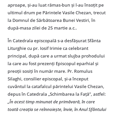
aproape, şi-au luat rămas-bun şi l-au însoţit pe
ultimul drum pe Părintele Vasile Chezan, trecut
la Domnul de Sărbătoarea Bunei Vestiri, în
după-masa zilei de 25 martie a.c..
În Catedrala episcopală s-a desfăşurat Sfânta
Liturghie cu pr. Iosif Irimie ca celebrant
principal, după care a urmat slujba prohodului
la care au fost prezenţi Episcopul eparhial şi
preoţii sosiţi în număr mare. Pr. Romulus
Silaghi, consilier episcopal, şi-a început
cuvântul la catafalcul părintelui Vasile Chezan,
depus în Catedrala „Schimbarea la Faţă”, astfel:
„În acest timp minunat de primăvară, în care
toată creaţia se reînnoieşte, învie, în Anul Sfântului