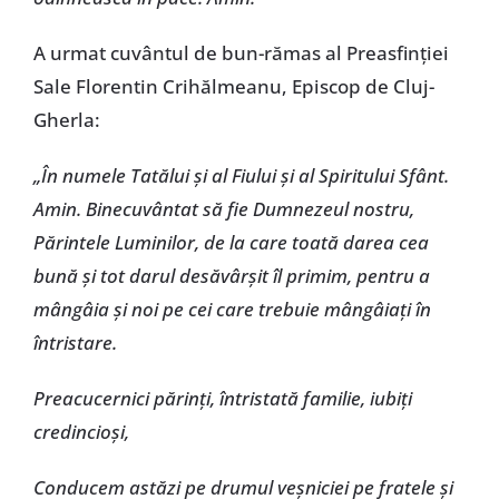
A urmat cuvântul de bun-rămas al Preasfinţiei
Sale Florentin Crihălmeanu, Episcop de Cluj-
Gherla:
„În numele Tatălui şi al Fiului şi al Spiritului Sfânt.
Amin. Binecuvântat să fie Dumnezeul nostru,
Părintele Luminilor, de la care toată darea cea
bună şi tot darul desăvârşit îl primim, pentru a
mângâia şi noi pe cei care trebuie mângâiaţi în
întristare.
Preacucernici părinţi, întristată familie, iubiţi
credincioşi,
Conducem astăzi pe drumul veşniciei pe fratele şi