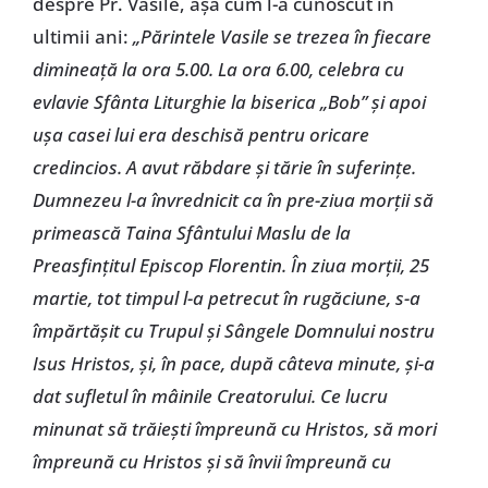
despre Pr. Vasile, aşa cum l-a cunoscut în
ultimii ani:
„Părintele Vasile se trezea în fiecare
dimineaţă la ora 5.00. La ora 6.00, celebra cu
evlavie Sfânta Liturghie la biserica „Bob” şi apoi
uşa casei lui era deschisă pentru oricare
credincios. A avut răbdare şi tărie în suferinţe.
Dumnezeu l-a învrednicit ca în pre-ziua morţii să
primească Taina Sfântului Maslu de la
Preasfinţitul Episcop Florentin. În ziua morţii, 25
martie, tot timpul l-a petrecut în rugăciune, s-a
împărtăşit cu Trupul şi Sângele Domnului nostru
Isus Hristos, şi, în pace, după câteva minute, şi-a
dat sufletul în mâinile Creatorului. Ce lucru
minunat să trăieşti împreună cu Hristos, să mori
împreună cu Hristos şi să învii împreună cu