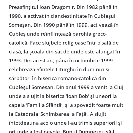
Preasfinţitul Ioan Dragomir. Din 1982 până în
1990, a activat în clandestinitate în Cubleşul
Someşan. Din 1990 până în 1999, activează în
Cubleş unde reînfiinţează parohia greco-
catolică. Face slujbele religioase într-o sală de
clasă, la şcoala din sat de unde este alungat în
1993. Din acest an, până în octombrie 1999
celebrează Sfintele Liturghii în duminici şi
sărbători în biserica romano-catolică din
Cubleşul Someşan. Din anul 1999 a venit la Cluj
unde a slujit la biserica ‘Ioan Bob’ şi uneori la
capela ‘Familia Sfântă’, şi a spovedit foarte mult
la Catedrala ‘Schimbarea la Faţă’. A slujit
întotdeauna acolo unde l-au trimis superiorii şi
oriunde a fost nevoie. Bunul Dumnezeu să-l