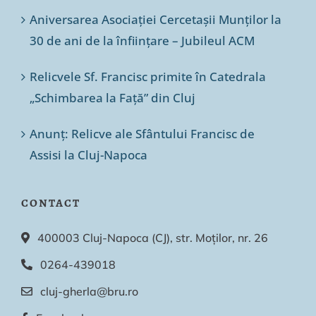
Aniversarea Asociației Cercetașii Munților la
30 de ani de la înființare – Jubileul ACM
Relicvele Sf. Francisc primite în Catedrala
„Schimbarea la Față” din Cluj
Anunț: Relicve ale Sfântului Francisc de
Assisi la Cluj-Napoca
CONTACT
400003 Cluj-Napoca (CJ), str. Moților, nr. 26
0264-439018
cluj-gherla@bru.ro