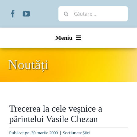
Skip
Cautare...
to
content
Meniu
Start
Noutăți
Noutăți
Prezentare
Trecerea la cele veşnice a
Organizare
părintelui Vasile Chezan
Liturgic
Publicat pe: 30 martie 2009
|
Secțiunea:
Ştiri