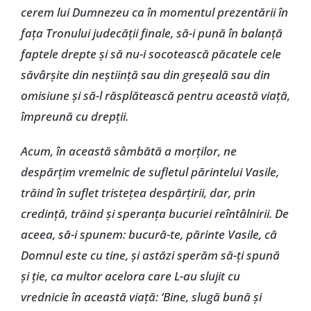
cerem lui Dumnezeu ca în momentul prezentării în
faţa Tronului judecăţii finale, să-i pună în balanţă
faptele drepte şi să nu-i socotească păcatele cele
săvârşite din neştiinţă sau din greşeală sau din
omisiune şi să-l răsplătească pentru această viaţă,
împreună cu drepţii.
Acum, în această sâmbătă a morţilor, ne
despărţim vremelnic de sufletul părintelui Vasile,
trăind în suflet tristeţea despărţirii, dar, prin
credinţă, trăind şi speranţa bucuriei reîntâlnirii. De
aceea, să-i spunem: bucură-te, părinte Vasile, că
Domnul este cu tine, şi astăzi sperăm să-ţi spună
şi ţie, ca multor acelora care L-au slujit cu
vrednicie în această viaţă: ‘Bine, slugă bună şi