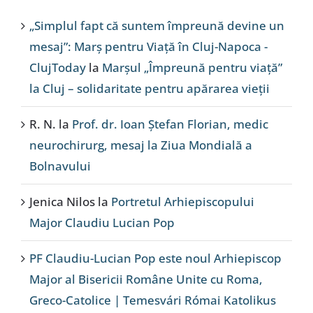
„Simplul fapt că suntem împreună devine un
mesaj”: Marș pentru Viață în Cluj-Napoca -
ClujToday
la
Marșul „Împreună pentru viață”
la Cluj – solidaritate pentru apărarea vieții
R. N.
la
Prof. dr. Ioan Ștefan Florian, medic
neurochirurg, mesaj la Ziua Mondială a
Bolnavului
Jenica Nilos
la
Portretul Arhiepiscopului
Major Claudiu Lucian Pop
PF Claudiu-Lucian Pop este noul Arhiepiscop
Major al Bisericii Române Unite cu Roma,
Greco-Catolice | Temesvári Római Katolikus