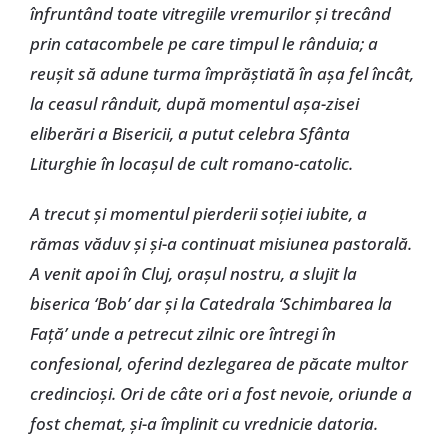
înfruntând toate vitregiile vremurilor şi trecând
prin catacombele pe care timpul le rânduia; a
reuşit să adune turma împrăştiată în aşa fel încât,
la ceasul rânduit, după momentul aşa-zisei
eliberări a Bisericii, a putut celebra Sfânta
Liturghie în locaşul de cult romano-catolic.
A trecut şi momentul pierderii soţiei iubite, a
rămas văduv şi şi-a continuat misiunea pastorală.
A venit apoi în Cluj, oraşul nostru, a slujit la
biserica ‘Bob’ dar şi la Catedrala ‘Schimbarea la
Faţă’ unde a petrecut zilnic ore întregi în
confesional, oferind dezlegarea de păcate multor
credincioşi. Ori de câte ori a fost nevoie, oriunde a
fost chemat, şi-a împlinit cu vrednicie datoria.