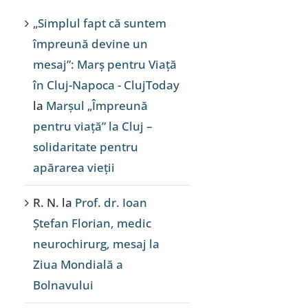
„Simplul fapt că suntem
împreună devine un
mesaj”: Marș pentru Viață
în Cluj-Napoca - ClujToday
la
Marșul „Împreună
pentru viață” la Cluj –
solidaritate pentru
apărarea vieții
R. N.
la
Prof. dr. Ioan
Ștefan Florian, medic
neurochirurg, mesaj la
Ziua Mondială a
Bolnavului