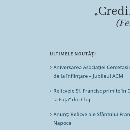
„Credi
(Fe
ULTIMELE NOUTĂȚI
Aniversarea Asociației Cercetașii
de la înființare – Jubileul ACM
Relicvele Sf. Francisc primite î
la Față” din Cluj
Anunț: Relicve ale Sfântului Franc
Napoca