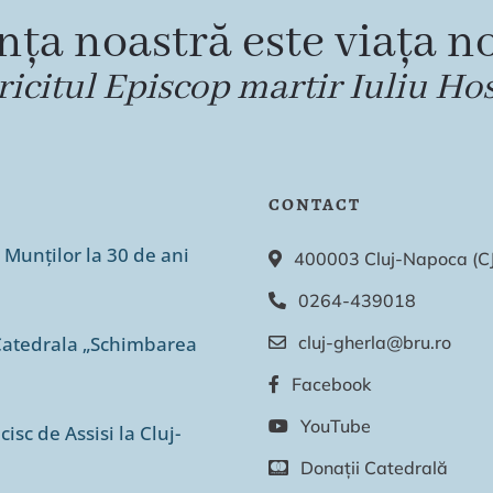
nța noastră este viața no
ricitul Episcop martir Iuliu Ho
CONTACT
 Munților la 30 de ani
400003 Cluj-Napoca (CJ),
0264-439018
n Catedrala „Schimbarea
cluj-gherla@bru.ro
Facebook
YouTube
isc de Assisi la Cluj-
Donații Catedrală