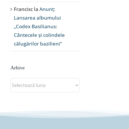
Francisc
la
Anunț:
Lansarea albumului
„Codex Basilianus:
Cântecele și colindele
călugărilor bazilieni”
Arhive
Arhive