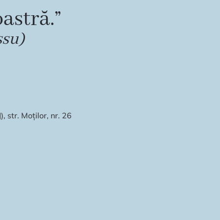
astră.”
ssu)
 str. Moților, nr. 26