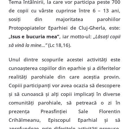
Tema întâlnirii, la care vor participa peste 700
de copii cu vârste cuprinse între 6 – 13 ani,
sosiţi din majoritatea parohiilor
Protopopiatelor Eparhiei de Cluj-Gherla, este:
„
Isus e bucuria mea”
, iar motto-ul:
„Lăsaţi copii
să vină la mine…”
(Lc 18,16).
Unul dintre scopurile acestei activităţi este
cunoaşterea copiilor din eparhie şi a diferitelor
realităţi parohiale din care aceştia provin.
Copiii participanţi vor avea ocazia să descopere
şi să cunoască şi alţi copii implicaţi în diverse
comunităţi parohiale, să petreacă o zi în
prezenţa Preasfinţiei Sale Florentin
Crihălmeanu, Episcopul Eparhial şi să
aprofundeze, prin diferitele activităţi propuse,