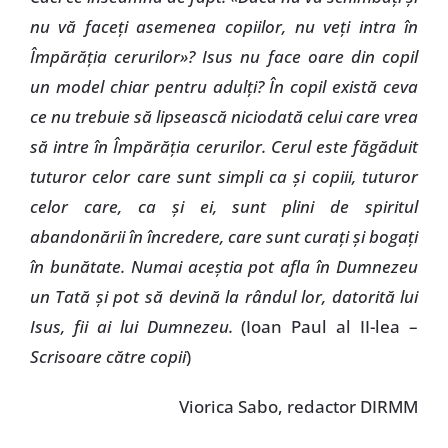
nu vă faceţi asemenea copiilor, nu veţi intra în
Împărăţia cerurilor»? Isus nu face oare din copil
un model chiar pentru adulţi? În copil există ceva
ce nu trebuie să lipsească niciodată celui care vrea
să intre în Împărăţia cerurilor. Cerul este făgăduit
tuturor celor care sunt simpli ca şi copiii, tuturor
celor care, ca şi ei, sunt plini de spiritul
abandonării în încredere, care sunt curaţi şi bogaţi
în bunătate. Numai aceştia pot afla în Dumnezeu
un Tată şi pot să devină la rândul lor, datorită lui
Isus, fii ai lui Dumnezeu.
(Ioan Paul al II-lea –
Scrisoare către copii
)
Viorica Sabo, redactor DIRMM