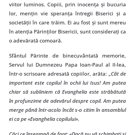
viitor luminos. Copiii, prin inocenţa şi bucuria
lor, menţin vie speranţa întregii Biserici şi a
societăţii în care trăim. Ei au fost şi sunt mereu
în atenţia Părinţilor Bisericii, sunt consideraţi ca
o adevărată comoară.
Sfântul Părinte de binecuvântată memorie,
Servul lui Dumnezeu Papa Ioan-Paul al II-lea,
într-o scrisoare adresată copiilor, arăta:
„Cât de
important este copilul în ochii lui Isus! Am putea
chiar să subliniem că Evanghelia este străbătută
în profunzime de adevărul despre copil. Am putea
merge până într-acolo încât s-o citim în ansamblul
ei ca pe «Evanghelia copilului».
Căci ce înseamnă de fapt: «Dacă nu vă schimbaţi şi