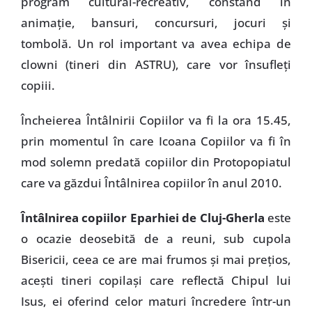
program cultural-recreativ, constând în
animaţie, bansuri, concursuri, jocuri şi
tombolă. Un rol important va avea echipa de
clowni (tineri din ASTRU), care vor însufleţi
copiii.
Încheierea Întâlnirii Copiilor va fi la ora 15.45,
prin momentul în care Icoana Copiilor va fi în
mod solemn predată copiilor din Protopopiatul
care va găzdui Întâlnirea copiilor în anul 2010.
Întâlnirea copiilor
Eparhiei de Cluj-Gherla
este
o ocazie deosebită de a reuni, sub cupola
Bisericii, ceea ce are mai frumos şi mai preţios,
aceşti tineri copilaşi care reflectă Chipul lui
Isus, ei oferind celor maturi încredere într-un