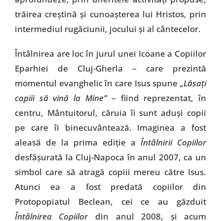
trăirea creştină şi cunoaşterea lui Hristos, prin
intermediul rugăciunii, jocului şi al cântecelor.
Întâlnirea are loc în jurul unei Icoane a Copiilor
Eparhiei de Cluj-Gherla – care prezintă
momentul evanghelic în care Isus spune
„Lăsaţi
copiii să vină la Mine”
– fiind reprezentat, în
centru, Mântuitorul, căruia îi sunt aduşi copii
pe care îi binecuvântează. Imaginea a fost
aleasă de la prima ediţie a
Întâlnirii Copiilor
desfăşurată la Cluj-Napoca în anul 2007, ca un
simbol care să atragă copiii mereu către Isus.
Atunci ea a fost predată copiilor din
Protopopiatul Beclean, cei ce au găzduit
Întâlnirea Copiilor
din anul 2008, şi acum