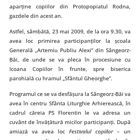
aparţine copiilor din Protopopiatul Rodna,
gazdele din acest an.
Astfel, sâmbătă, 23 mai 2009, de la ora 9.30, va
avea loc primirea participanţilor la şcoala
Generală „Artemiu Publiu Alexi” din Sângeorz-
Băi, de unde se va pleca în procesiune cu
Icoana Copiilor în frunte, spre biserica
parohială cu hramul „Sfântul Gheorghe”.
Programul ce se va desfăşura la Sângeorz-Băi va
avea în centru Sfânta Liturghie Arhierească, în
cadrul căreia PS Florentin le va adresa un
cuvânt de învăţătură micilor participanţi. După
amiază va avea loc
Festivalul copiilor
– un