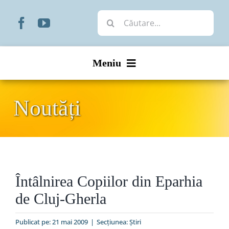
Skip
Cautare...
to
content
Meniu
Start
Noutăți
Noutăți
Prezentare
Întâlnirea Copiilor din Eparhia
Organizare
de Cluj-Gherla
Liturgic
Publicat pe: 21 mai 2009
|
Secțiunea:
Ştiri