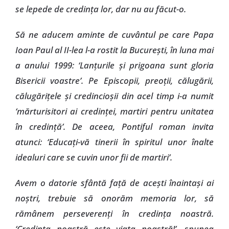
se lepede de credinţa lor, dar nu au făcut-o.
Să ne aducem aminte de cuvântul pe care Papa
Ioan Paul al II-lea l-a rostit la Bucureşti, în luna mai
a anului 1999: ‘Lanţurile şi prigoana sunt gloria
Bisericii voastre’. Pe Episcopii, preoţii, călugării,
călugăriţele şi credincioşii din acel timp i-a numit
‘mărturisitori ai credinţei, martiri pentru unitatea
în credinţă’. De aceea, Pontiful roman invita
atunci: ‘Educaţi-vă tinerii în spiritul unor înalte
idealuri care se cuvin unor fii de martiri’.
Avem o datorie sfântă faţă de aceşti înaintaşi ai
noştri, trebuie să onorăm memoria lor, să
rămânem perseverenţi în credinţa noastră.
‘Credinţa noastră este viaţa noastră!’, spunea