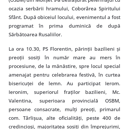
ocazia serbării hramului, Coborârea Spiritului
Sfânt. După obiceiul locului, evenimentul a fost
programat în prima duminică de după
Sărbătoarea Rusaliilor.
La ora 10.30, PS Florentin, părinţii bazilieni şi
preoţii sosiţi în număr mare au mers în
procesiune, de la mănăstire, spre locul special
amenajat pentru celebrarea festivă, în curtea
bisericuţei de lemn. Au participat Ierom.
Ieronim, superiorul fraţilor bazilieni, Mc.
Valentina, superioara provincială OSBM,
persoane consacrate, mulţi preoţi, primarul
com. Târlişua, alte oficialităţi, peste 400 de
credincioşi, majoritatea sosiţi din împrejurimi,