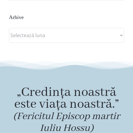
Arhive
Arhive
„Credința noastră
este viața noastră.”
(Fericitul Episcop martir
Iuliu Hossu)