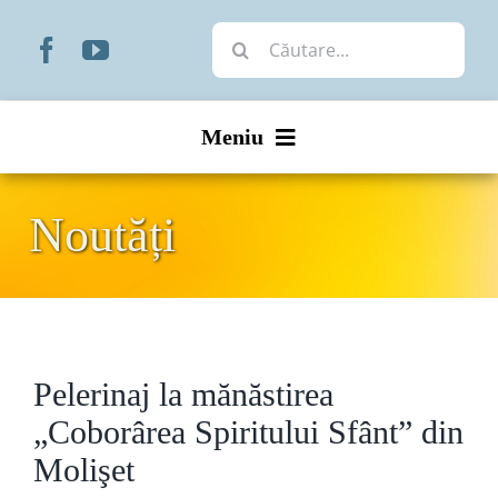
Skip
Cautare...
to
content
Meniu
Start
Noutăți
Noutăți
Prezentare
Pelerinaj la mănăstirea
Organizare
„Coborârea Spiritului Sfânt” din
Liturgic
Molişet