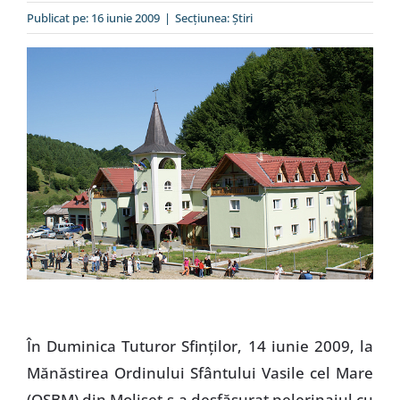
Special
Publicat pe: 16 iunie 2009
|
Secțiunea:
Ştiri
În Duminica Tuturor Sfinţilor, 14 iunie 2009, la
Mănăstirea Ordinului Sfântului Vasile cel Mare
(OSBM) din Molişet s-a desfăşurat pelerinajul cu