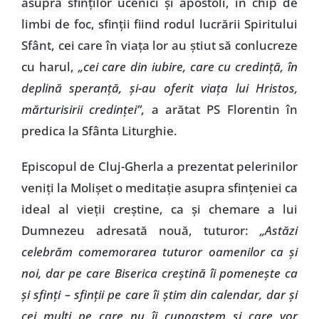
asupra sfinţilor ucenici şi apostoli, în chip de
limbi de foc, sfinţii fiind rodul lucrării Spiritului
Sfânt, cei care în viaţa lor au ştiut să conlucreze
cu harul,
„cei care din iubire, care cu credinţă, în
deplină speranţă, şi-au oferit viaţa lui Hristos,
mărturisirii credinţei”
, a arătat PS Florentin în
predica la Sfânta Liturghie.
Episcopul de Cluj-Gherla a prezentat pelerinilor
veniţi la Molişet o meditaţie asupra sfinţeniei ca
ideal al vieţii creştine, ca şi chemare a lui
Dumnezeu adresată nouă, tuturor:
„Astăzi
celebrăm comemorarea tuturor oamenilor ca şi
noi, dar pe care Biserica creştină îi pomeneşte ca
şi sfinţi – sfinţii pe care îi ştim din calendar, dar şi
cei mulţi pe care nu îi cunoaştem şi care vor