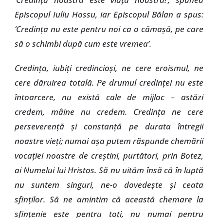
Episcopul Iuliu Hossu, iar Episcopul Bălan a spus:
‘Credinţa nu este pentru noi ca o cămaşă, pe care
să o schimbi după cum este vremea’.
Credinţa, iubiţi credincioşi, ne cere eroismul, ne
cere dăruirea totală. Pe drumul credinţei nu este
întoarcere, nu există cale de mijloc – astăzi
credem, mâine nu credem. Credinţa ne cere
perseverenţă şi constanţă pe durata întregii
noastre vieţi; numai aşa putem răspunde chemării
vocaţiei noastre de creştini, purtători, prin Botez,
ai Numelui lui Hristos. Să nu uităm însă că în luptă
nu suntem singuri, ne-o dovedeşte şi ceata
sfinţilor. Să ne amintim că această chemare la
sfinţenie este pentru toţi, nu numai pentru