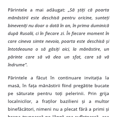
Părintele a mai adăugat:
„Să ştiţi că poarta
mănăstirii este deschisă pentru oricine, sunteţi
bineveniţi nu doar o dată în an, în prima duminică
după Rusalii, ci în fiecare zi. În fiecare moment în
care cineva simte nevoia, poarta este deschisă şi
întotdeauna o să găsiţi aici, la mănăstire, un
părinte care să vă dea un sfat, care să vă
îndrume”
.
Părintele a făcut în continuare invitaţia la
masă, în faţa mănăstirii fiind pregătite bucate
pe săturate pentru toţi pelerinii. Prin grija
localnicilor, a fraţilor bazilieni şi a multor
binefăcători, nimeni nu a plecat fără a primi şi
hrana trupească pe lângă cea sufletească, aşa