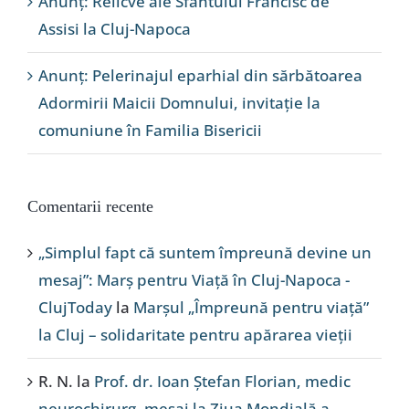
Anunț: Relicve ale Sfântului Francisc de
Assisi la Cluj-Napoca
Anunț: Pelerinajul eparhial din sărbătoarea
Adormirii Maicii Domnului, invitație la
comuniune în Familia Bisericii
Comentarii recente
„Simplul fapt că suntem împreună devine un
mesaj”: Marș pentru Viață în Cluj-Napoca -
ClujToday
la
Marșul „Împreună pentru viață”
la Cluj – solidaritate pentru apărarea vieții
R. N.
la
Prof. dr. Ioan Ștefan Florian, medic
neurochirurg, mesaj la Ziua Mondială a