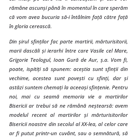
rămâne ascunşi până în momentul în care sperăm
că vom avea bucuria să-i întâlnim faţă către faţă
în gloria cerească.
Din şirul sfinţilor fac parte martirii, mărturisitorii,
marii dascăli şi ierarhi între care Vasile cel Mare,
Grigorie Teologul, Ioan Gură de Aur, ş.a. Vom fi,
poate, ispitiţi să spunem: aceştia sunt sfinţii din
vechime, acestea sunt poveşti cu sfinţi, dar şi
astăzi suntem chemaţi la aceeaşi sfinţenie. Pentru
noi, mai cu seamă memoria vie a martirilor
Bisericii ar trebui să ne rămână neştearsă: avem
modelul recent al martirilor şi mărturisitorilor
Bisericii noastre din secolul al XX-lea, al celor care
ar fi putut printr-un cuvânt, sau o semnătură, să