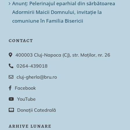
Anunț: Pelerinajul eparhial din sărbătoarea
Adormirii Maicii Domnului, invitație la
comuniune în Familia Bisericii
CONTACT
400003 Cluj-Napoca (CJ), str. Moților, nr. 26
0264-439018
cluj-gherla@bru.ro
Facebook
YouTube
Donații Catedrală
ARHIVE LUNARE