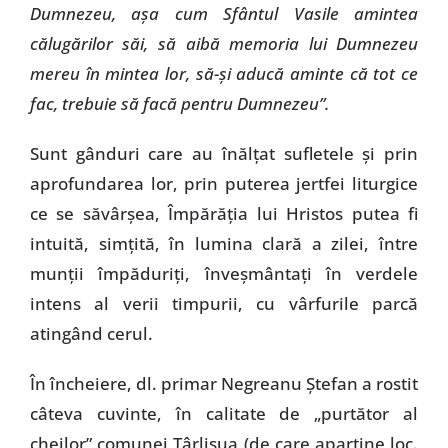
Dumnezeu, aşa cum Sfântul Vasile amintea
călugărilor săi, să aibă memoria lui Dumnezeu
mereu în mintea lor, să-şi aducă aminte că tot ce
fac, trebuie să facă pentru Dumnezeu”.
Sunt gânduri care au înălţat sufletele şi prin
aprofundarea lor, prin puterea jertfei liturgice
ce se săvârşea, Împărăţia lui Hristos putea fi
intuită, simţită, în lumina clară a zilei, între
munţii împăduriţi, înveşmântaţi în verdele
intens al verii timpurii, cu vârfurile parcă
atingând cerul.
În încheiere, dl. primar Negreanu Ştefan a rostit
câteva cuvinte, în calitate de „purtător al
cheilor” comunei Târlişua (de care aparţine loc.