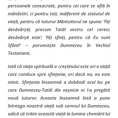
persoanele consacrate, pentru cei care se află în
mănăstiri, ci pentru toţi, indiferent de statutul de
viaţă, pentru că tuturor Mântuitorul ne spune: ‘Fiţi
desăvârşiţi, precum Tatăl vostru cel ceresc
desăvârşit este’; ‘Fiţi sfinţi, pentru că Eu sunt
Sfânt!’ – porunceşte Dumnezeu în Vechiul
Testament.
Iată că viaţa spirituală a creştinului este ori o viaţă
care conduce spre sfinţenie, ori dacă nu, nu este
nimic. Sfinţenia înseamnă a dobândi acel loc pe
care Dumnezeu-Tatăl din veşnicie ni l-a pregătit
nouă tuturor. Aceasta înseamnă însă a pune
întreaga noastră viaţă sub semnul lui Dumnezeu,
adică să trăim această viaţă la lumina chemării lui