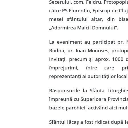
Secerului, com. Feldru, Protopopia
către PS Florentin, Episcop de Cluj
mesei sfântului altar, din bi
„Adormirea Maicii Domnului”.
La eveniment au participat pr. 
Rodna, pr. Ioan Monoşes, protopo
invitaţi, precum şi aprox. 1000 d
împrejurimi, între care prim
reprezentanţi ai autorităţilor local
Răspunsurile la Sfânta Liturghie
împreună cu Superioara Provincială
bazele parohiei, activând aici mulţ
Sfântul lăcaş a fost ridicat după 