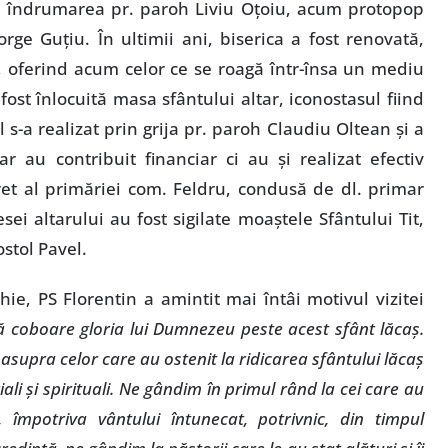
rin îndrumarea pr. paroh Liviu Oţoiu, acum protopop
orge Guţiu. În ultimii ani, biserica a fost renovată,
 oferind acum celor ce se roagă într-însa un mediu
fost înlocuită masa sfântului altar, iconostasul fiind
ul s-a realizat prin grija pr. paroh Claudiu Oltean şi a
 au contribuit financiar ci au şi realizat efectiv
ncret al primăriei com. Feldru, condusă de dl. primar
ei altarului au fost sigilate moaştele Sfântului Tit,
ostol Pavel.
ghie, PS Florentin a amintit mai întâi motivul vizitei
ă coboare gloria lui Dumnezeu peste acest sfânt lăcaş.
upra celor care au ostenit la ridicarea sfântului lăcaş
riali şi spirituali. Ne gândim în primul rând la cei care au
, împotriva vântului întunecat, potrivnic, din timpul