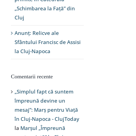
„Schimbarea la Față” din
Cluj
Anunț: Relicve ale
Sfântului Francisc de Assisi
la Cluj-Napoca
Comentarii recente
„Simplul fapt că suntem
împreună devine un
mesaj”: Marș pentru Viață
în Cluj-Napoca - ClujToday
la
Marșul „Împreună