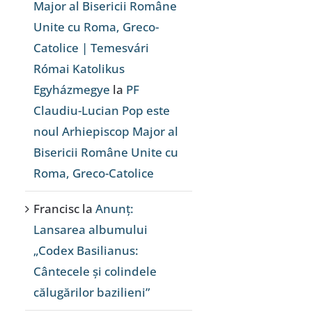
Major al Bisericii Române
Unite cu Roma, Greco-
Catolice | Temesvári
Római Katolikus
Egyházmegye
la
PF
Claudiu-Lucian Pop este
noul Arhiepiscop Major al
Bisericii Române Unite cu
Roma, Greco-Catolice
Francisc
la
Anunț:
Lansarea albumului
„Codex Basilianus:
Cântecele și colindele
călugărilor bazilieni”