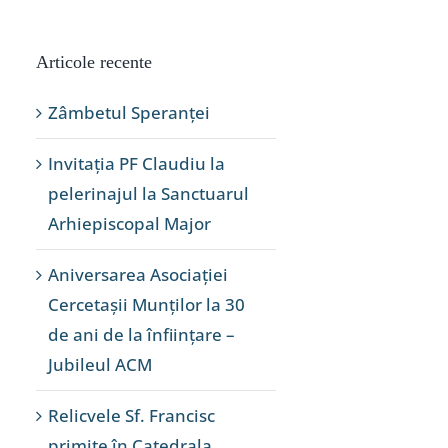
Articole recente
Zâmbetul Speranței
Invitația PF Claudiu la
pelerinajul la Sanctuarul
Arhiepiscopal Major
Aniversarea Asociației
Cercetașii Munților la 30
de ani de la înființare –
Jubileul ACM
Relicvele Sf. Francisc
primite în Catedrala