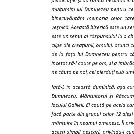
persecuţiei şi au rămas neclintiţi în c
mulţumim lui Dumnezeu pentru cei c
binecuvântăm memoria celor care 
veşnică. Această biserică este un se
este un semn al răspunsului la o c
clipe ale creaţiunii, omului, atunci
de la faţa lui Dumnezeu pentru 
încetat să-l caute pe om, şi a îmbră
ne căuta pe noi, cei pierduţi sub um
Iată-L în această duminică, aşa cum
Dumnezeu, Mântuitorul şi Răscump
lacului Galileii, El caută pe aceia ca
facă parte din grupul celor 12 aleşi
mântuire în neamul omenesc. Îl privi
aceşti simpli pescari, privindu-i c