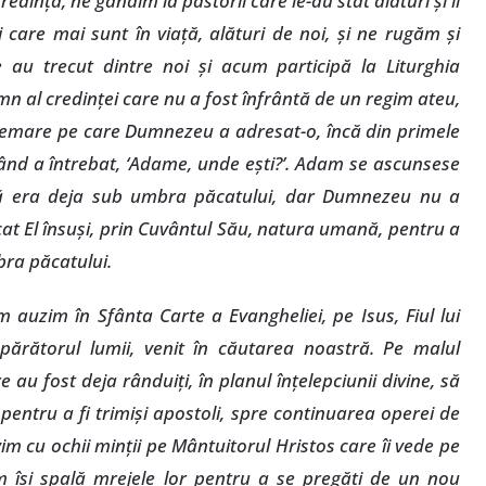
redinţă, ne gândim la păstorii care le-au stat alături şi îi
are mai sunt în viaţă, alături de noi, şi ne rugăm şi
au trecut dintre noi şi acum participă la Liturghia
mn al credinţei care nu a fost înfrântă de un regim ateu,
hemare pe care Dumnezeu a adresat-o, încă din primele
 când a întrebat, ‘Adame, unde eşti?’. Adam se ascunsese
că era deja sub umbra păcatului, dar Dumnezeu nu a
cat El însuşi, prin Cuvântul Său, natura umană, pentru a
bra păcatului.
 auzim în Sfânta Carte a Evangheliei, pe Isus, Fiul lui
ărătorul lumii, venit în căutarea noastră. Pe malul
re au fost deja rânduiţi, în planul înţelepciunii divine, să
 pentru a fi trimişi apostoli, spre continuarea operei de
m cu ochii minţii pe Mântuitorul Hristos care îi vede pe
um îşi spală mrejele lor pentru a se pregăti de un nou