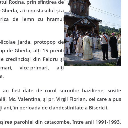
tul Rodna, prin sfinţirea de
-Gherla, a iconostasului şi a
serica de lemn cu hramul
Nicolae Jarda, protopop de
p de Gherla, alţi 15 preoţi
e credincioşi din Feldru şi
ari, vice-primari, alţi
e.
 au fost date de corul surorilor baziliene, sosite
, Mc. Valentina, şi pr. Virgil Florian, cel care a pus
i ani, în perioada de clandestinitate a Bisericii.
ieşirea parohiei din catacombe, între anii 1991-1993,