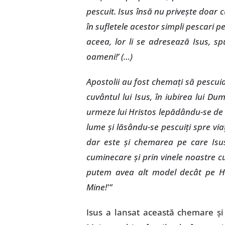
pescuit. Isus însă nu priveşte doar c
în sufletele acestor simpli pescari p
aceea, lor li se adresează Isus, sp
oameni!’ (…)
Apostolii au fost chemaţi să pescui
cuvântul lui Isus, în iubirea lui D
urmeze lui Hristos lepădându-se d
lume şi lăsându-se pescuiţi spre via
dar este şi chemarea pe care Isus
cuminecare şi prin vinele noastre cur
putem avea alt model decât pe Hri
Mine!'”
Isus a lansat această chemare şi 