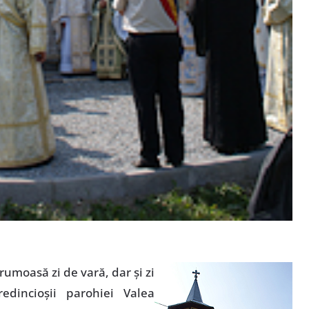
rumoasă zi de vară, dar şi zi
dincioşii parohiei Valea