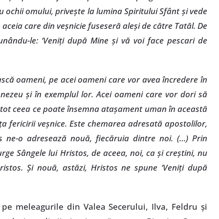
u ochii omului, priveşte la lumina Spiritului Sfânt şi vede
e aceia care din veşnicie fuseseră aleşi de către Tatăl. De
unându-le: ‘Veniţi după Mine şi vă voi face pescari de
ască oameni, pe acei oameni care vor avea încredere în
umnezeu şi în exemplul lor. Acei oameni care vor dori să
e tot ceea ce poate însemna ataşament uman în această
ţa fericirii veşnice. Este chemarea adresată apostolilor,
 ne-o adresează nouă, fiecăruia dintre noi. (…) Prin
ge Sângele lui Hristos, de aceea, noi, ca şi creştini, nu
stos. Şi nouă, astăzi, Hristos ne spune ‘Veniţi după
pe meleagurile din Valea Secerului, Ilva, Feldru şi