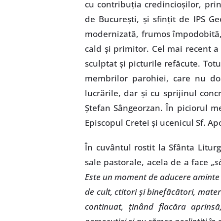
cu contribuţia credincioşilor, p
de Bucureşti, şi sfinţit de IPS Ge
modernizată, frumos împodobită,
cald şi primitor. Cel mai recent a 
sculptat şi picturile refăcute. Tot
membrilor parohiei, care nu doar
lucrările, dar şi cu sprijinul co
Ştefan Sângeorzan. În piciorul mes
Episcopul Cretei şi ucenicul Sf. Ap
În cuvântul rostit la Sfânta Litur
sale pastorale, acela de a face
„s
Este un moment de aducere aminte as
de cult, ctitori şi binefăcători, mate
continuat, ţinând flacăra aprinsă