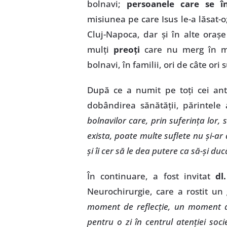
bolnavi;
persoanele care se în
misiunea pe care Isus le-a lăsat-o
Cluj-Napoca, dar şi în alte oraş
mulţi
preoţi
care nu merg în mod
bolnavi, în familii, ori de câte ori
După ce a numit pe toţi cei antr
dobândirea sănătăţii, părintele
bolnavilor care, prin suferinţa lor,
exista, poate multe suflete nu şi-
şi îi cer să le dea putere ca să-şi d
În continuare, a fost invitat
dl
Neurochirurgie, care a rostit u
moment de reflecţie, un moment d
pentru o zi în centrul atenţiei soci