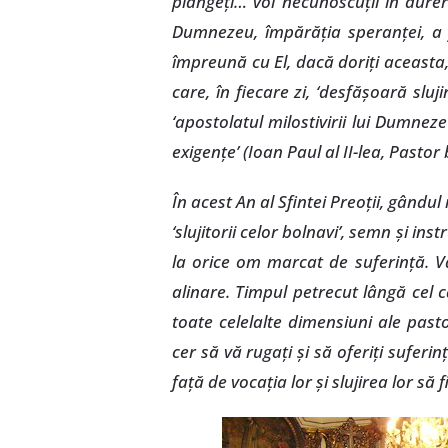
plângeţi… voi necunoscuţii în durere
Dumnezeu, împărăţia speranţei, a feri
împreună cu El, dacă doriţi aceasta
care, în fiecare zi, ‘desfăşoară sluj
‘apostolatul milostivirii lui Dumne
exigenţe’ (Ioan Paul al II-lea, Pastor 
În acest An al Sfintei Preoţii, gându
‘slujitorii celor bolnavi’, semn şi in
la orice om marcat de suferinţă. Vă i
alinare. Timpul petrecut lângă cel 
toate celelalte dimensiuni ale pastor
cer să vă rugaţi şi să oferiţi suferi
faţă de vocaţia lor şi slujirea lor să f