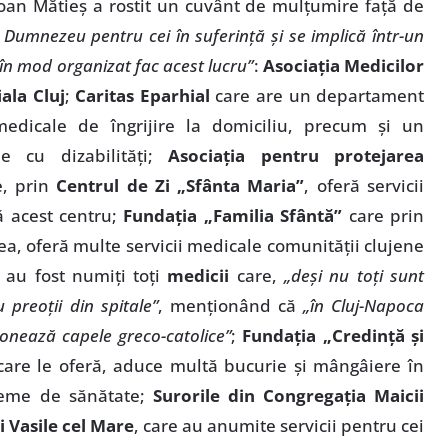
 Ioan Mătieş a rostit un cuvânt de mulţumire faţă de
i Dumnezeu pentru cei în suferinţă şi se implică într-un
 în mod organizat fac acest lucru”
:
Asociaţia Medicilor
ala Cluj
;
Caritas Eparhial
care are un departament
 medicale de îngrijire la domiciliu, precum şi un
e cu dizabilităţi;
Asociaţia pentru protejarea
, prin
Centrul de Zi „Sfânta Maria”
, oferă servicii
ă acest centru;
Fundaţia „Familia Sfântă”
care prin
a, oferă multe servicii medicale comunităţii clujene
 au fost numiţi toţi
medicii
care,
„deşi nu toţi sunt
 preoţii din spitale”
, menţionând că
„în Cluj-Napoca
ţionează capele greco-catolice”
;
Fundaţia „Credinţă şi
 care le oferă, aduce multă bucurie şi mângâiere în
bleme de sănătate;
Surorile din Congregaţia Maicii
i Vasile cel Mare
, care au anumite servicii pentru cei