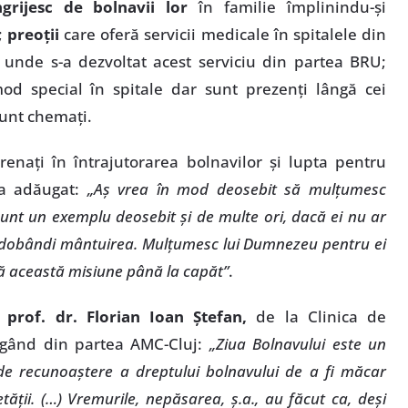
grijesc de bolnavii lor
în familie împlinindu-şi
;
preoţii
care oferă servicii medicale în spitalele din
e unde s-a dezvoltat acest serviciu din partea BRU;
 special în spitale dar sunt prezenţi lângă cei
 sunt chemaţi.
enaţi în întrajutorarea bolnavilor şi lupta pentru
 a adăugat:
„Aş vrea în mod deosebit să mulţumesc
 sunt un exemplu deosebit şi de multe ori, dacă ei nu ar
ar dobândi mântuirea. Mulţumesc lui Dumnezeu pentru ei
ucă această misiune până la capăt”
.
. prof. dr. Florian Ioan Ştefan,
de la Clinica de
n gând din partea AMC-Cluj:
„Ziua Bolnavului este un
e recunoaştere a dreptului bolnavului de a fi măcar
etăţii. (…) Vremurile, nepăsarea, ş.a., au făcut ca, deşi