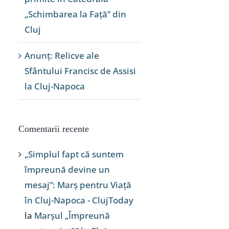
„Schimbarea la Față” din
Cluj
Anunț: Relicve ale
Sfântului Francisc de Assisi
la Cluj-Napoca
Comentarii recente
„Simplul fapt că suntem
împreună devine un
mesaj”: Marș pentru Viață
în Cluj-Napoca - ClujToday
la
Marșul „Împreună