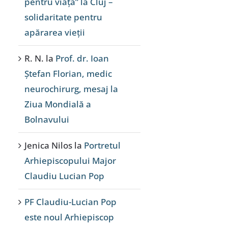
pentru viață” la Cluj –
solidaritate pentru
apărarea vieții
R. N.
la
Prof. dr. Ioan
Ștefan Florian, medic
neurochirurg, mesaj la
Ziua Mondială a
Bolnavului
Jenica Nilos
la
Portretul
Arhiepiscopului Major
Claudiu Lucian Pop
PF Claudiu-Lucian Pop
este noul Arhiepiscop