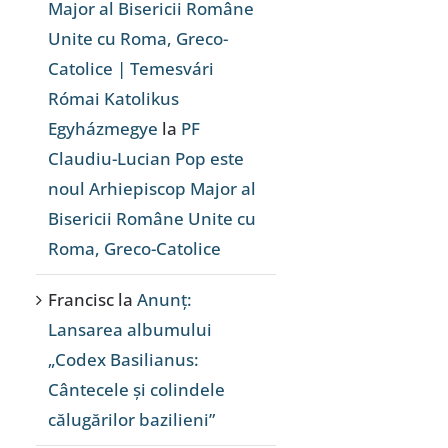
Major al Bisericii Române
Unite cu Roma, Greco-
Catolice | Temesvári
Római Katolikus
Egyházmegye
la
PF
Claudiu-Lucian Pop este
noul Arhiepiscop Major al
Bisericii Române Unite cu
Roma, Greco-Catolice
Francisc
la
Anunț:
Lansarea albumului
„Codex Basilianus:
Cântecele și colindele
călugărilor bazilieni”