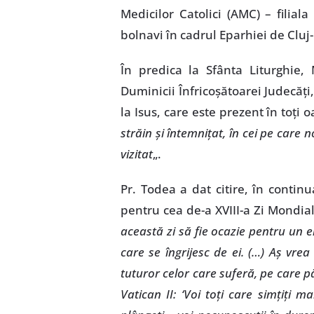
Medicilor Catolici (AMC) – filiala
bolnavi în cadrul Eparhiei de Cluj
În predica la Sfânta Liturghie
Duminicii Înfricoşătoarei Judecăţi,
la Isus, care este prezent în toţi o
străin şi întemniţat, în cei pe care 
vizitat
„.
Pr. Todea a dat citire, în contin
pentru cea de-a XVIII-a Zi Mondia
această zi să fie ocazie pentru un e
care se îngrijesc de ei. (…) Aş vrea
tuturor celor care suferă, pe care pări
Vatican II: ‘Voi toţi care simţiţi 