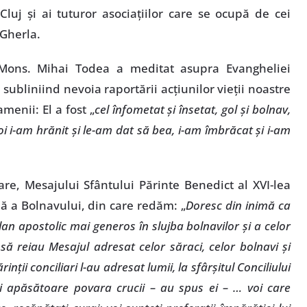
 Cluj şi ai tuturor asociaţiilor care se ocupă de cei
-Gherla.
, Mons. Mihai Todea a meditat asupra Evangheliei
 subliniind nevoia raportării acţiunilor vieţii noastre
amenii: El a fost „
cel înfometat şi însetat, gol şi bolnav,
noi i-am hrănit şi le-am dat să bea, i-am îmbrăcat şi i-am
uare, Mesajului Sfântului Părinte Benedict al XVI-lea
lă a Bolnavului, din care redăm: „
Doresc din inimă ca
lan apostolic mai generos în slujba bolnavilor şi a celor
 să reiau Mesajul adresat celor săraci, celor bolnavi şi
nţii conciliari l-au adresat lumii, la sfârşitul Conciliului
mai apăsătoare povara crucii – au spus ei – … voi care