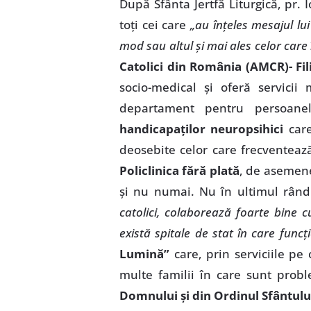
După Sfânta Jertfă Liturgică, pr.
toţi cei care
„au înţeles mesajul lu
mod sau altul şi mai ales celor care
Catolici din România (AMCR)- Fili
socio-medical şi oferă servicii
departament pentru persoanel
handicapaţilor neuropsihici
care
deosebite celor care frecventeaz
Policlinica fără plată
, de asemene
şi nu numai. Nu în ultimul rând
catolici, colaborează foarte bine cu
există spitale de stat în care func
Lumină”
care, prin serviciile pe
multe familii în care sunt pro
Domnului şi din Ordinul Sfântulu