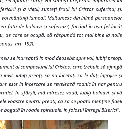
, recăpătaţi curaj: voi sunteţi preferaţii împărăţiei lui
cirii şi a vieţii; sunteţi fraţii lui Cristos suferind; şi,
, voi mântuiţi lumea!’. Mulţumesc din inimă persoanelor
irea faţă de bolnavi şi suferinzi’, făcând în aşa fel încât
zeu, de care se ocupă, să răspundă tot mai bine la noile
bonus, art. 152).
l meu se îndreaptă în mod deosebit spre voi, iubiţi preoţi,
strument al compasiunii lui Cristos, care trebuie să ajungă
nvit, iubiţi preoţi, să nu încetaţi să le daţi îngrijire şi
care este în încercare se revelează rodnic în har pentru
aţiei. În sfârşit, mă adresez vouă, iubiţi bolnavi, şi vă
nţele voastre pentru preoţi, ca să se poată menţine fideli
ie bogată în roade spirituale, în folosul întregii Biserici”
.