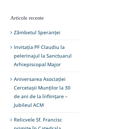
Articole recente
Zâmbetul Speranței
Invitația PF Claudiu la
pelerinajul la Sanctuarul
Arhiepiscopal Major
Aniversarea Asociației
Cercetașii Munților la 30
de ani de la înființare –
Jubileul ACM
Relicvele Sf. Francisc
primite în Catedrala