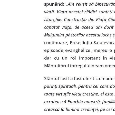
spunând:
„Am reuşit să binecuvâ
viaţă. Viaţa acestei clădiri sunteţi d
Liturghie. Construcţia din Piaţa Ci
căpătat viaţă, de aceea am dorit 
Mulţumim păstorilor acestui locaş ş
continuare, Preasfinţia Sa a evocat
episoade evanghelice, mereu o p
dar cu un rol important în vi
Mântuitorul întregului neam ome
Sfântul Iosif a fost oferit ca mode
părinţi spirituali, pentru cei care 
toate virtuţile vieţii creştine, el est
ocrotească Eparhia noastră, familiile
crească la lumina credinţei, pe cei c