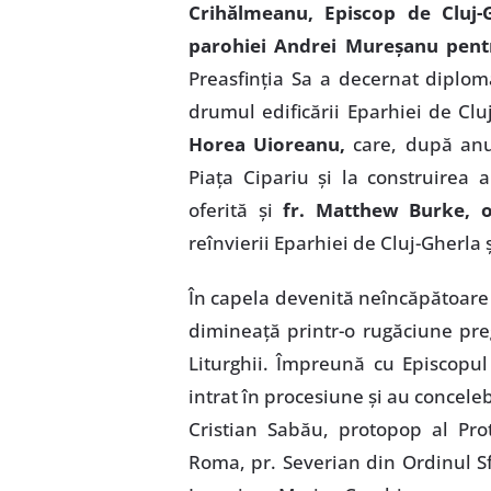
Crihălmeanu, Episcop de Cluj-G
parohiei Andrei Mureşanu pentr
Preasfinţia Sa a decernat diploma
drumul edificării Eparhiei de Clu
Horea Uioreanu,
care, după anu
Piaţa Cipariu şi la construirea a
oferită şi
fr. Matthew Burke, 
reînvierii Eparhiei de Cluj-Gherla 
În capela devenită neîncăpătoare
dimineaţă printr-o rugăciune preg
Liturghii. Împreună cu Episcopul
intrat în procesiune şi au conceleb
Cristian Sabău, protopop al Prot
Roma, pr. Severian din Ordinul Sf