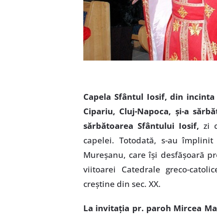
Capela Sfântul Iosif, din incinta
Cipariu, Cluj-Napoca, şi-a sărb
sărbătoarea Sfântului Iosif,
zi 
capelei. Totodată, s-au împlini
Mureşanu, care îşi desfăşoară pro
viitoarei Catedrale greco-catolic
creştine din sec. XX.
La invitaţia pr. paroh Mircea Mar