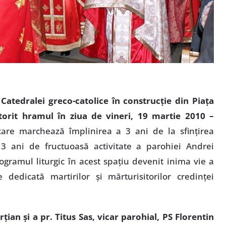
 Catedralei greco-catolice în construcţie din Piaţa
ătorit hramul în ziua de vineri, 19 martie 2010 –
care marchează împlinirea a 3 ani de la sfinţirea
t 3 ani de fructuoasă activitate a parohiei Andrei
gramul liturgic în acest spaţiu devenit inima vie a
e dedicată martirilor şi mărturisitorilor credinţei
ţian şi a pr. Titus Sas, vicar parohial, PS Florentin