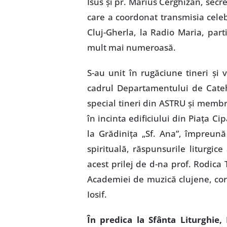
Isus şi pr. Marius Cerghizan, secr
care a coordonat transmisia celebr
Cluj-Gherla, la Radio Maria, parti
mult mai numeroasă.
S-au unit în rugăciune tineri şi
cadrul Departamentului de Catehe
special tineri din ASTRU şi membri 
în incinta edificiului din Piaţa Ci
la Grădiniţa „Sf. Ana”, împreună 
spirituală, răspunsurile liturgice
acest prilej de d-na prof. Rodica
Academiei de muzică clujene, cor 
Iosif.
În predica la Sfânta Liturghie, 