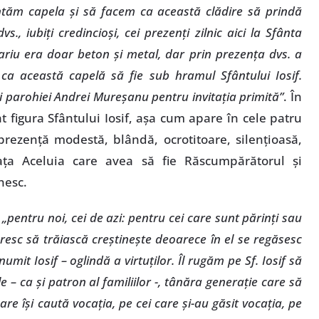
ntăm capela şi să facem ca această clădire să prindă
vs., iubiţi credincioşi, cei prezenţi zilnic aici la Sfânta
pariu era doar beton şi metal, dar prin prezenţa dvs. a
ca această capelă să fie sub hramul Sfântului Iosif.
i parohiei Andrei Mureşanu pentru invitaţia primită”
. În
 figura Sfântului Iosif,
aşa cum apare
în cele patru
rezenţă modestă, blândă, ocrotitoare, silenţioasă,
aţa Aceluia care avea să fie Răscumpărătorul şi
nesc.
l
„pentru noi, cei de azi: pentru cei care sunt părinţi sau
doresc să trăiască creştineşte deoarece în el se regăsesc
e numit Iosif – oglindă a virtuţilor. Îl rugăm pe Sf. Iosif să
 – ca şi patron al familiilor -, tânăra generaţie care să
are îşi caută vocaţia, pe cei care şi-au găsit vocaţia, pe