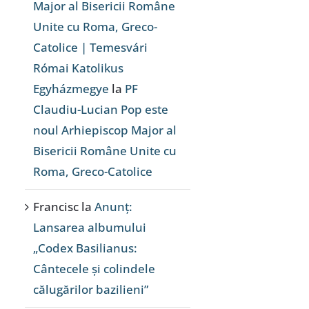
Major al Bisericii Române
Unite cu Roma, Greco-
Catolice | Temesvári
Római Katolikus
Egyházmegye
la
PF
Claudiu-Lucian Pop este
noul Arhiepiscop Major al
Bisericii Române Unite cu
Roma, Greco-Catolice
Francisc
la
Anunț:
Lansarea albumului
„Codex Basilianus:
Cântecele și colindele
călugărilor bazilieni”