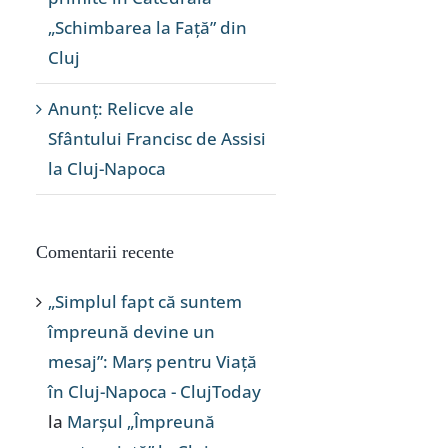
„Schimbarea la Față” din
Cluj
Anunț: Relicve ale
Sfântului Francisc de Assisi
la Cluj-Napoca
Comentarii recente
„Simplul fapt că suntem
împreună devine un
mesaj”: Marș pentru Viață
în Cluj-Napoca - ClujToday
la
Marșul „Împreună