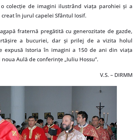
o colecţie de imagini ilustrând viaţa parohiei şi a
 creat în jurul capelei Sfântul Iosif.
 agapă fraternă pregătită cu generozitate de gazde,
şire a bucuriei, dar şi prilej de a vizita holul
te expusă Istoria în imagini a 150 de ani din viaţa
 noua Aulă de conferinţe „Iuliu Hossu”.
V.S. – DIRMM