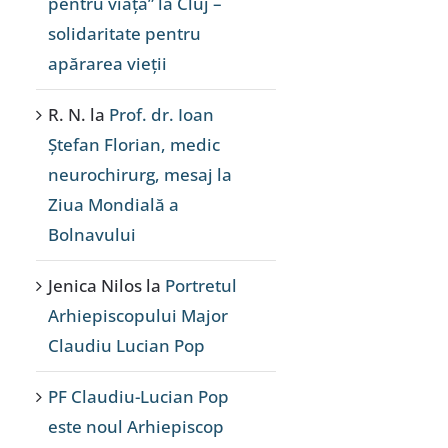
pentru viață” la Cluj –
solidaritate pentru
apărarea vieții
R. N.
la
Prof. dr. Ioan
Ștefan Florian, medic
neurochirurg, mesaj la
Ziua Mondială a
Bolnavului
Jenica Nilos
la
Portretul
Arhiepiscopului Major
Claudiu Lucian Pop
PF Claudiu-Lucian Pop
este noul Arhiepiscop