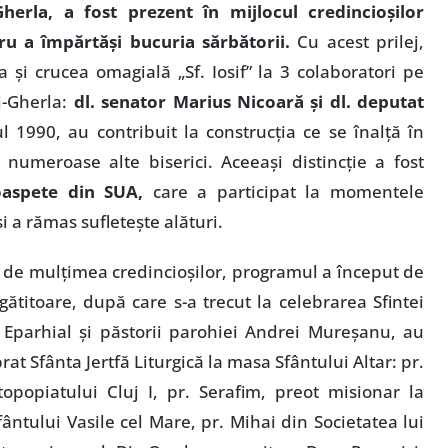
herla, a fost prezent în mijlocul credincioşilor
u a împărtăşi bucuria sărbătorii.
Cu acest prilej,
 şi crucea omagială „Sf. Iosif” la 3 colaboratori pe
j-Gherla:
dl. senator Marius Nicoară şi dl. deputat
l 1990, au
contribuit la construcţia ce se înalţă în
 numeroase alte biserici. Aceeaşi distincţie a fost
oaspete din SUA,
care a participat la momentele
şi a rămas sufleteşte alături.
 de mulţimea credincioşilor, programul a început de
ătitoare, după care s-a trecut la celebrarea Sfintei
 Eparhial şi păstorii parohiei Andrei Mureşanu, au
rat Sfânta Jertfă Liturgică la masa Sfântului Altar: pr.
opopiatului Cluj I, pr. Serafim, preot misionar la
ântului Vasile cel Mare, pr. Mihai din Societatea lui