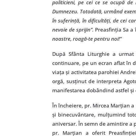
politicieni, pe cei ce se ocupă de 
Dumnezeu. Totodată, urmând exemplul
în suferinţă, în dificultăţi, de cei c
nevoie de sprijin”.
Preasfinţia Sa a 
noastre, roagă-te pentru noi!”
După Sfânta Liturghie a urmat m
continuare, pe un ecran aflat în d
viaţa şi activitatea parohiei And
orgă, susţinut de interpreta Agot
manifestarea dobândind astfel şi
În încheiere, pr. Mircea Marţian a
şi binecuvântare, mulţumind toto
aniversar. În semn de amintire a pr
pr. Marţian a oferit Preasfinţi