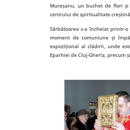
Mureşanu, un buchet de flori şi 
centrului de spiritualitate creştină
Sărbătoarea s-a încheiat printr-o
moment de comuniune şi împărtă
expoziţional al clădirii, unde es
Eparhiei de Cluj-Gherla, precum şi