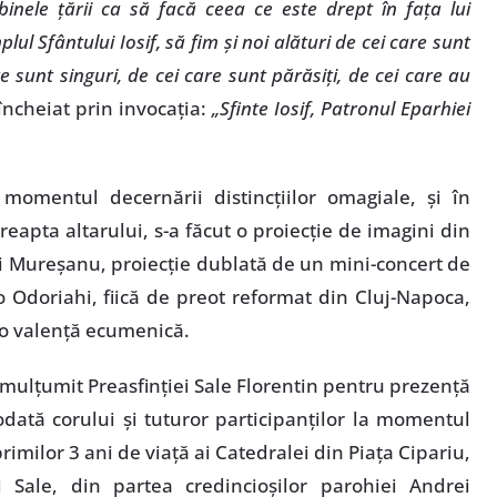
binele ţării ca să facă ceea ce este drept în faţa lui
 Sfântului Iosif, să fim şi noi alături de cei care sunt
are sunt singuri, de cei care sunt părăsiţi, de cei care au
încheiat prin invocaţia:
„Sfinte Iosif, Patronul Eparhiei
omentul decernării distincţiilor omagiale, şi în
reapta altarului, s-a făcut o proiecţie de imagini din
rei Mureşanu, proiecţie dublată de un mini-concert de
o Odoriahi, fiică de preot reformat din Cluj-Napoca,
 o valenţă ecumenică.
 mulţumit Preasfinţiei Sale Florentin pentru prezenţă
dată corului şi tuturor participanţilor la momentul
imilor 3 ani de viaţă ai Catedralei din Piaţa Cipariu,
ei Sale, din partea credincioşilor parohiei Andrei