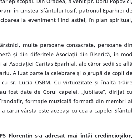
etar episcopal. Din Oradea, a venit pr. Doru Popovici,
ării în cinstea Sfântului Iosif, patronul Eparhiei de
ciparea la eveniment fiind astfel, în plan spiritual,
 vârstnici, multe persoane consacrate, persoane din
ză şi din diferitele Asociaţii din Biserică, în mod
ai Asociaţiei Caritas Eparhial, ale căror sedii se află
pariu. A luat parte la celebrare şi o grupă de copii de
cu sr. Lucia OSBM. Cu virtuozitate şi înaltă trăire
 au fost date de Corul capelei, „Jubilate”, dirijat cu
 Trandafir, formaţie muzicală formată din membri ai
a cărui vârstă este aceeaşi cu cea a capelei Sfântul
PS Florentin s-a adresat mai întâi credincioşilor,