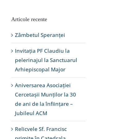
Articole recente
Zâmbetul Speranței
Invitația PF Claudiu la
pelerinajul la Sanctuarul
Arhiepiscopal Major
Aniversarea Asociației
Cercetașii Munților la 30
de ani de la înființare –
Jubileul ACM
Relicvele Sf. Francisc
primite în Catedrala