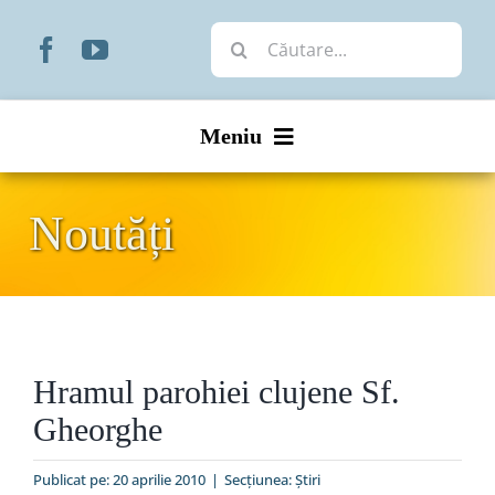
Skip
Cautare...
to
content
Meniu
Start
Noutăți
Noutăți
Prezentare
Hramul parohiei clujene Sf.
Organizare
Gheorghe
Liturgic
Publicat pe: 20 aprilie 2010
|
Secțiunea:
Ştiri