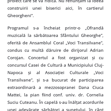
proiect care se va ridica. Nu renunţăm la ideea
construirii unei biserici aici, în cartierul
Gheorgheni”.
Programul s-a încheiat printr-o „Ofrandă
muzicală la sărbătoarea Sfântului Gheorghe”,
oferită de Ansamblul Coral „Voci Transilvane”,
condus cu multă dăruire de dirijorul Adrian
Corojan. Concertul a fost organizat şi cu
concursul Casei de Cultură a Municipiului Cluj-
Napoca şi al Asociaţiei Culturale „Voci
Transilvane”, şi s-a bucurat de participarea
extraordinară a mezzosopranei Dana Ciuca
Mattei, la pian fiind conf. univ. dr. Cornelia
Suciu Cuteanu. În capelă s-au înălţat acordurile
unei adevărate sărbători a sunetului, în cânt