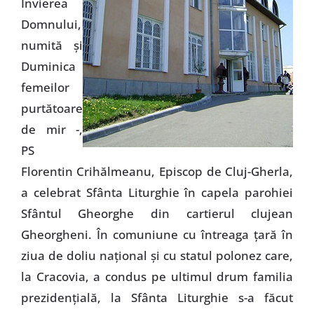
Învierea
Domnului,
numită şi
Duminica
femeilor
purtătoare
de mir -,
PS
Florentin Crihălmeanu, Episcop de Cluj-Gherla,
a celebrat Sfânta Liturghie în capela parohiei
Sfântul Gheorghe din cartierul clujean
Gheorgheni. În comuniune cu întreaga ţară în
ziua de doliu naţional şi cu statul polonez care,
la Cracovia, a condus pe ultimul drum familia
prezidenţială, la Sfânta Liturghie s-a făcut