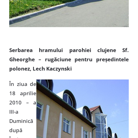
Serbarea hramului parohiei clujene Sf.
Gheorghe – rugăciune pentru preşedintele
polonez, Lech Kaczynski
În ziua de
18 aprilie
2010 – a
III-a
Duminică
după