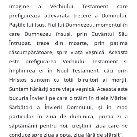
imagine a Vechiului Testament care
prefigurează adevărata trecere a Domnului,
Paştile lui Isus, Fiul lui Dumnezeu, momentul în
care Dumnezeu însuşi, prin Cuvântul Său
Întrupat, trece din moarte, prin patima
răscumpărătoare, spre viaţa veşnică. Aceasta
este prefigurarea Vechiului Testament şi
împlinirea ei în Noul Testament, căci prin
Hristos suntem cu toţii biruitori ai morţii.
Suntem hărăziţi spre viaţa veşnică. Aceasta este
bucuria Învierii pe care o trăim în zilele Măritei
Sărbători a Învierii Domnului, şi în mod
particular în ziua de duminică, prima zi a
săptămânii pentru noi, creştinii, ziua care ne
conduce spre ziua a opta, ziua fără de sfârşit”.