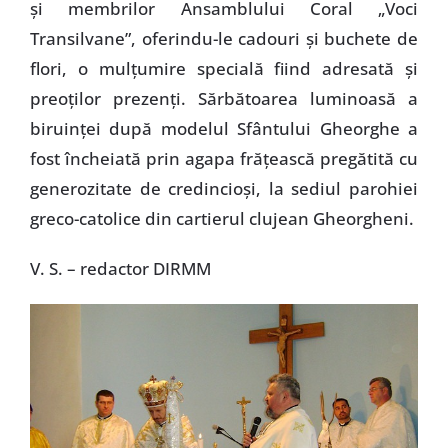
şi membrilor Ansamblului Coral „Voci
Transilvane”, oferindu-le cadouri şi buchete de
flori, o mulţumire specială fiind adresată şi
preoţilor prezenţi. Sărbătoarea luminoasă a
biruinţei după modelul Sfântului Gheorghe a
fost încheiată prin agapa frăţească pregătită cu
generozitate de credincioşi, la sediul parohiei
greco-catolice din cartierul clujean Gheorgheni.
V. S. – redactor DIRMM