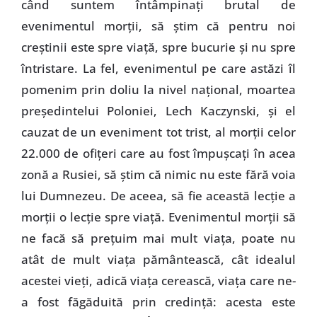
când suntem întâmpinaţi brutal de
evenimentul morţii, să ştim că pentru noi
creştinii este spre viaţă, spre bucurie şi nu spre
întristare. La fel, evenimentul pe care astăzi îl
pomenim prin doliu la nivel naţional, moartea
preşedintelui Poloniei, Lech Kaczynski, şi el
cauzat de un eveniment tot trist, al morţii celor
22.000 de ofiţeri care au fost împuşcaţi în acea
zonă a Rusiei, să ştim că nimic nu este fără voia
lui Dumnezeu. De aceea, să fie această lecţie a
morţii o lecţie spre viaţă. Evenimentul morţii să
ne facă să preţuim mai mult viaţa, poate nu
atât de mult viaţa pământească, cât idealul
acestei vieţi, adică viaţa cerească, viaţa care ne-
a fost făgăduită prin credinţă: acesta este