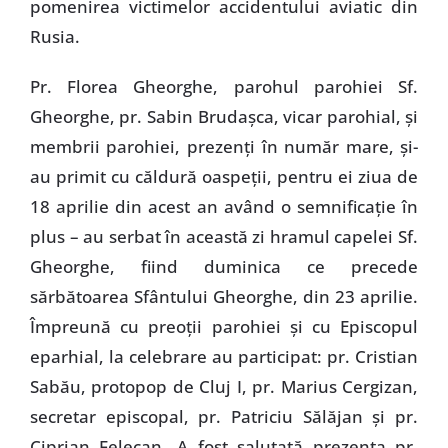
pomenirea victimelor accidentului aviatic din
Rusia.
Pr. Florea Gheorghe, parohul parohiei Sf.
Gheorghe, pr. Sabin Brudaşca, vicar parohial, şi
membrii parohiei, prezenţi în număr mare, şi-
au primit cu căldură oaspeţii, pentru ei ziua de
18 aprilie din acest an având o semnificaţie în
plus – au serbat în această zi hramul capelei Sf.
Gheorghe, fiind duminica ce precede
sărbătoarea Sfântului Gheorghe, din 23 aprilie.
Împreună cu preoţii parohiei şi cu Episcopul
eparhial, la celebrare au participat: pr. Cristian
Sabău, protopop de Cluj I, pr. Marius Cergizan,
secretar episcopal, pr. Patriciu Sălăjan şi pr.
Ciprian Felecan. A fost salutată prezenţa pr.