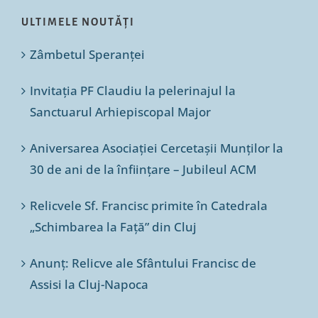
ULTIMELE NOUTĂȚI
Zâmbetul Speranței
Invitația PF Claudiu la pelerinajul la
Sanctuarul Arhiepiscopal Major
Aniversarea Asociației Cercetașii Munților la
30 de ani de la înființare – Jubileul ACM
Relicvele Sf. Francisc primite în Catedrala
„Schimbarea la Față” din Cluj
Anunț: Relicve ale Sfântului Francisc de
Assisi la Cluj-Napoca