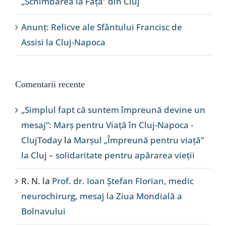
„Schimbarea la Față” din Cluj
Anunț: Relicve ale Sfântului Francisc de
Assisi la Cluj-Napoca
Comentarii recente
„Simplul fapt că suntem împreună devine un
mesaj”: Marș pentru Viață în Cluj-Napoca -
ClujToday
la
Marșul „Împreună pentru viață”
la Cluj – solidaritate pentru apărarea vieții
R. N.
la
Prof. dr. Ioan Ștefan Florian, medic
neurochirurg, mesaj la Ziua Mondială a
Bolnavului