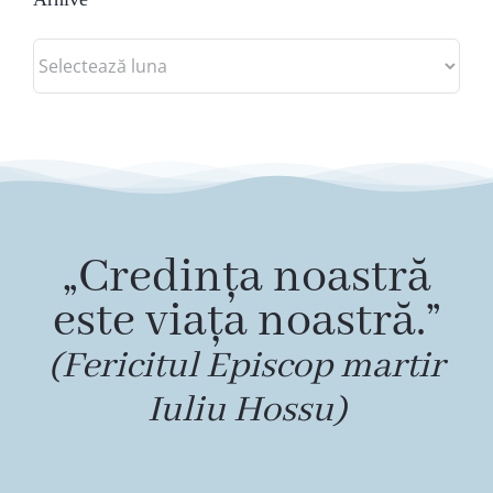
Arhive
„Credința noastră
este viața noastră.”
(Fericitul Episcop martir
Iuliu Hossu)