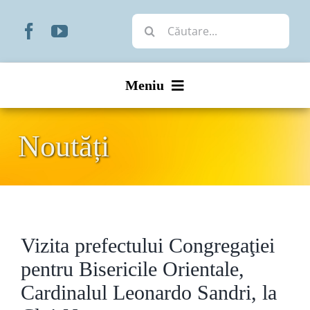
Skip
Cautare...
to
content
Meniu
Start
Noutăți
Noutăți
Prezentare
Vizita prefectului Congregaţiei
Organizare
pentru Bisericile Orientale,
Liturgic
Cardinalul Leonardo Sandri, la