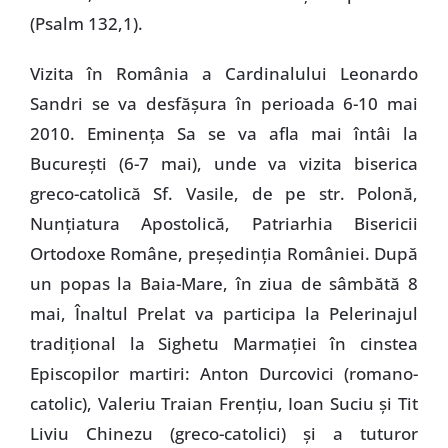
(Psalm 132,1).
Vizita în România a Cardinalului Leonardo
Sandri se va desfăşura în perioada 6-10 mai
2010. Eminenţa Sa se va afla mai întâi la
Bucureşti (6-7 mai), unde va vizita biserica
greco-catolică Sf. Vasile, de pe str. Polonă,
Nunţiatura Apostolică, Patriarhia Bisericii
Ortodoxe Române, preşedinţia României. După
un popas la Baia-Mare, în ziua de sâmbătă 8
mai, Înaltul Prelat va participa la Pelerinajul
tradiţional la Sighetu Marmaţiei în cinstea
Episcopilor martiri: Anton Durcovici (romano-
catolic), Valeriu Traian Frenţiu, Ioan Suciu şi Tit
Liviu Chinezu (greco-catolici) şi a tuturor