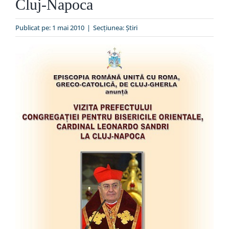
Cluj-Napoca
Special
Publicat pe: 1 mai 2010
|
Secțiunea:
Ştiri