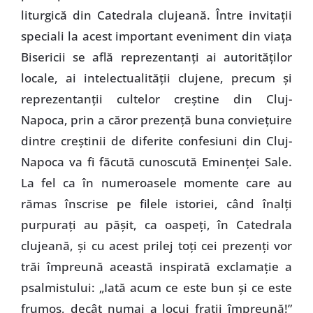
liturgică din Catedrala clujeană. Între invitaţii
speciali la acest important eveniment din viaţa
Bisericii se află reprezentanţi ai autorităţilor
locale, ai intelectualităţii clujene, precum şi
reprezentanţii cultelor creştine din Cluj-
Napoca, prin a căror prezenţă buna convieţuire
dintre creştinii de diferite confesiuni din Cluj-
Napoca va fi făcută cunoscută Eminenţei Sale.
La fel ca în numeroasele momente care au
rămas înscrise pe filele istoriei, când înalţi
purpuraţi au păşit, ca oaspeţi, în Catedrala
clujeană, şi cu acest prilej toţi cei prezenţi vor
trăi împreună această inspirată exclamaţie a
psalmistului: „Iată acum ce este bun şi ce este
frumos, decât numai a locui fraţii împreună!”