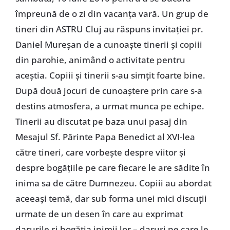
împreună de o zi din vacanţa vară. Un grup de
tineri din ASTRU Cluj au răspuns invitaţiei pr.
Daniel Mureşan de a cunoaşte tinerii şi copiii
din parohie, animând o activitate pentru
aceştia. Copiii şi tinerii s-au simţit foarte bine.
După două jocuri de cunoaştere prin care s-a
destins atmosfera, a urmat munca pe echipe.
Tinerii au discutat pe baza unui pasaj din
Mesajul Sf. Părinte Papa Benedict al XVI-lea
către tineri, care vorbeşte despre viitor şi
despre bogăţiile pe care fiecare le are sădite în
inima sa de către Dumnezeu. Copiii au abordat
aceeaşi temă, dar sub forma unei mici discuţii
urmate de un desen în care au exprimat
darurile şi bogăţia inimii lor – daruri pe care le