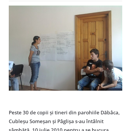
Special
Peste 30 de copii şi tineri din parohiile Dăbâca,
Cubleşu Someşan şi Pâglişa s-au întâlnit
sâmbătă, 10 iulie 2010 pentru a se bucura