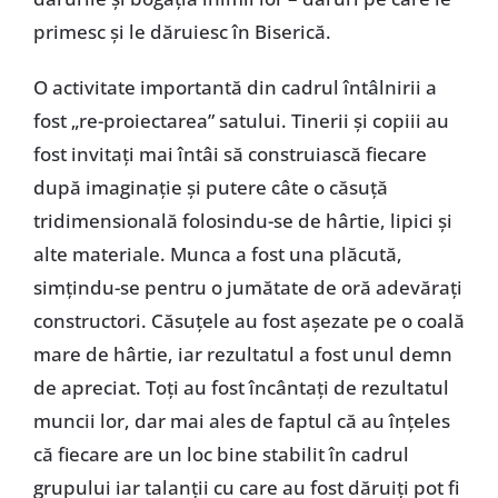
primesc şi le dăruiesc în Biserică.
O activitate importantă din cadrul întâlnirii a
fost „re-proiectarea” satului. Tinerii şi copiii au
fost invitaţi mai întâi să construiască fiecare
după imaginaţie şi putere câte o căsuţă
tridimensională folosindu-se de hârtie, lipici şi
alte materiale. Munca a fost una plăcută,
simţindu-se pentru o jumătate de oră adevăraţi
constructori. Căsuţele au fost aşezate pe o coală
mare de hârtie, iar rezultatul a fost unul demn
de apreciat. Toţi au fost încântaţi de rezultatul
muncii lor, dar mai ales de faptul că au înţeles
că fiecare are un loc bine stabilit în cadrul
grupului iar talanţii cu care au fost dăruiţi pot fi