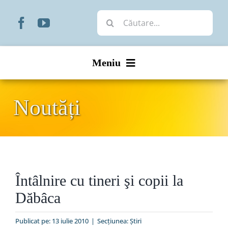
Skip
Cautare...
to
content
Meniu
Start
Noutăți
Noutăți
Prezentare
Întâlnire cu tineri şi copii la
Organizare
Dăbâca
Liturgic
Publicat pe: 13 iulie 2010
|
Secțiunea:
Ştiri