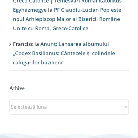
Greco-Catolice | Temesvári Római Katolikus
Egyházmegye
la
PF Claudiu-Lucian Pop este
noul Arhiepiscop Major al Bisericii Române
Unite cu Roma, Greco-Catolice
Francisc
la
Anunț: Lansarea albumului
„Codex Basilianus: Cântecele și colindele
călugărilor bazilieni”
Arhive
Arhive