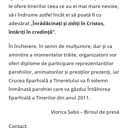
le ofere tinerilor ceea ce au ei mai mare nevoie,
să-i îndrume astfel încât ei să poată fi cu
adevărat „
Înrădăcinaţi şi zidiţi în Cristos,
întăriţi în credinţă”
.
În încheiere, în semn de mulţumire, dar şi ca
amintire a momentelor trăite, organizatorii vor
oferi diplome de participare reprezentanţilor
parohiilor, animatorilor şi preoţilor prezenţi, iar
Crucea Eparhială a Tineretului va fi solemn
înmânată parohiei care va găzdui Întâlnirea
Eparhială a Tinerilor din anul 2011.
Viorica Sabo – Biroul de presă
Contact: