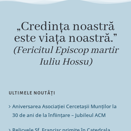
„Credința noastră
este viața noastră.”
(Fericitul Episcop martir
Iuliu Hossu)
ULTIMELE NOUTĂȚI
Aniversarea Asociației Cercetașii Munților la
30 de ani de la înființare – Jubileul ACM
Relicvele Sf. Francisc primite în Catedrala