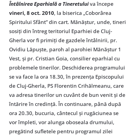
Întâlnirea Eparhială a Tineretului
va începe
vineri, 8 oct. 2010
, la biserica „Coborârea
Spiritului Sfânt” din cart. Mănăştur, unde, tineri
sosiţi din întreg teritoriul Eparhiei de Cluj-
Gherla vor fi primiţi de gazdele întâlnirii, pr.
Ovidiu Lăpuşte, paroh al parohiei Mănăştur 1
Vest, şi pr. Cristian Goia, consilier eparhial cu
problemele tinerilor. Deschiderea programului
se va face la ora 18.30, în prezenţa Episcopului
de Cluj-Gherla, PS Florentin Crihălmeanu, care
va adresa tinerilor un cuvânt de bun venit şi de
întărire în credinţă. În continuare, până după
ora 20.30, bucuria, cântecul şi rugăciunea se
vor împleti, vor alunga oboseala drumului,
pregătind sufletele pentru programul zilei