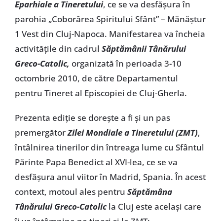
Eparhiale a Tineretului
, ce se va desfăşura în
parohia „Coborârea Spiritului Sfânt” – Mănăştur
1 Vest din Cluj-Napoca. Manifestarea va încheia
activităţile din cadrul
Săptămânii Tânărului
Greco-Catolic,
organizată în perioada 3-10
octombrie 2010, de către Departamentul
pentru Tineret al Episcopiei de Cluj-Gherla.
Prezenta ediţie se doreşte a fi şi un pas
premergător
Zilei Mondiale a Tineretului (ZMT)
,
întâlnirea tinerilor din întreaga lume cu Sfântul
Părinte Papa Benedict al XVI-lea, ce se va
desfăşura anul viitor în Madrid, Spania. În acest
context, motoul ales pentru
Săptămâna
Tânărului Greco-Catolic
la Cluj este acelaşi care