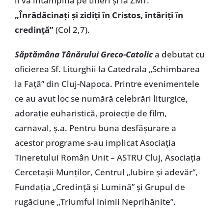
îi va întâmpina pe tineri şi la ZMT:
„Înrădăcinaţi şi zidiţi în Cristos, întăriţi în
credinţă”
(Col 2,7).
Săptămâna Tânărului Greco-Catolic
a debutat cu
oficierea Sf. Liturghii la Catedrala „Schimbarea
la Faţă” din Cluj-Napoca. Printre evenimentele
ce au avut loc se numără celebrări liturgice,
adoraţie euharistică, proiecţie de film,
carnaval, ş.a. Pentru buna desfăşurare a
acestor programe s-au implicat Asociaţia
Tineretului Român Unit – ASTRU Cluj, Asociaţia
Cercetaşii Munţilor, Centrul „Iubire şi adevăr”,
Fundaţia „Credinţă şi Lumină” şi Grupul de
rugăciune „Triumful Inimii Neprihănite”.