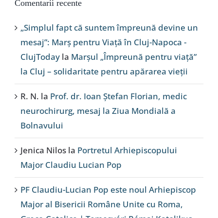
Comentarii recente
„Simplul fapt că suntem împreună devine un
mesaj”: Marș pentru Viață în Cluj-Napoca -
ClujToday
la
Marșul „Împreună pentru viață”
la Cluj – solidaritate pentru apărarea vieții
R. N.
la
Prof. dr. Ioan Ștefan Florian, medic
neurochirurg, mesaj la Ziua Mondială a
Bolnavului
Jenica Nilos
la
Portretul Arhiepiscopului
Major Claudiu Lucian Pop
PF Claudiu-Lucian Pop este noul Arhiepiscop
Major al Bisericii Române Unite cu Roma,