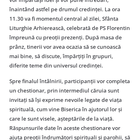
înaintând astfel pe drumul credinţei. La ora
11.30 va fi momentul central al zilei, Sfânta
Liturghie Arhierească, celebrată de PS Florentin
împreună cu preoţii prezenţi. După masa de
prânz, tinerii vor avea ocazia să se cunoască
mai bine, să discute, împărţiţi în grupuri,
diferite teme din universul credinţei.
Spre finalul întâlnirii, participanţii vor completa
un chestionar, prin intermediul căruia sunt
invitaţi să îşi exprime nevoile legate de viaţa
spirituală, cum vine Biserica în ajutorul lor şi
care le sunt visele, aşteptările de la viaţă.
Răspunsurile date în aceste chestionare vor
ajuta preoţii îndrumători spirituali şi parohii, să