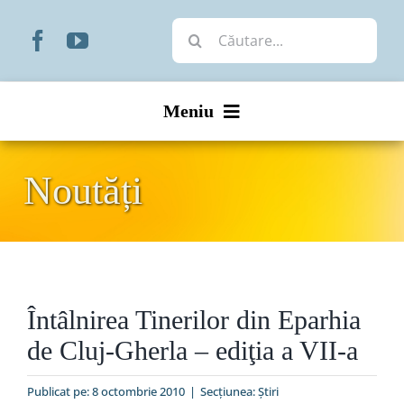
Skip
Cautare...
to
content
Meniu
Start
Noutăți
Noutăți
Prezentare
Întâlnirea Tinerilor din Eparhia
Organizare
de Cluj-Gherla – ediţia a VII-a
Liturgic
Publicat pe: 8 octombrie 2010
|
Secțiunea:
Ştiri