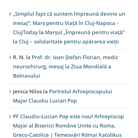
„Simplul fapt că suntem împreună devine un
mesaj”: Marș pentru Viață în Cluj-Napoca -
ClujToday
la
Marșul „Împreună pentru viață”
la Cluj – solidaritate pentru apărarea vieții
R. N.
la
Prof. dr. Ioan Ștefan Florian, medic
neurochirurg, mesaj la Ziua Mondială a
Bolnavului
Jenica Nilos
la
Portretul Arhiepiscopului
Major Claudiu Lucian Pop
PF Claudiu-Lucian Pop este noul Arhiepiscop
Major al Bisericii Române Unite cu Roma,
Greco-Catolice | Temesvári Római Katolikus