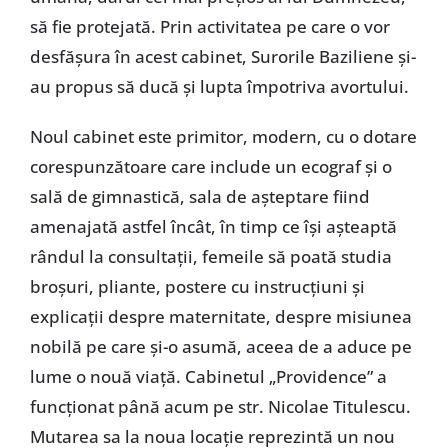
să fie protejată. Prin activitatea pe care o vor
desfăşura în acest cabinet, Surorile Baziliene şi-
au propus să ducă şi lupta împotriva avortului.
Noul cabinet este primitor, modern, cu o dotare
corespunzătoare care include un ecograf şi o
sală de gimnastică, sala de aşteptare fiind
amenajată astfel încât, în timp ce îşi aşteaptă
rândul la consultaţii, femeile să poată studia
broşuri, pliante, postere cu instrucţiuni şi
explicaţii despre maternitate, despre misiunea
nobilă pe care şi-o asumă, aceea de a aduce pe
lume o nouă viaţă. Cabinetul „Providence” a
funcţionat până acum pe str. Nicolae Titulescu.
Mutarea sa la noua locaţie reprezintă un nou