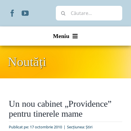
Skip
Cautare...
to
content
Meniu
Start
Noutăți
Noutăți
Prezentare
Un nou cabinet „Providence”
Organizare
pentru tinerele mame
Liturgic
Publicat pe: 17 octombrie 2010
|
Secțiunea:
Ştiri