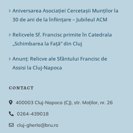
Aniversarea Asociației Cercetașii Munților la
30 de ani de la înființare – Jubileul ACM
Relicvele Sf. Francisc primite în Catedrala
„Schimbarea la Față” din Cluj
Anunț: Relicve ale Sfântului Francisc de
Assisi la Cluj-Napoca
CONTACT
400003 Cluj-Napoca (CJ), str. Moților, nr. 26
0264-439018
cluj-gherla@bru.ro