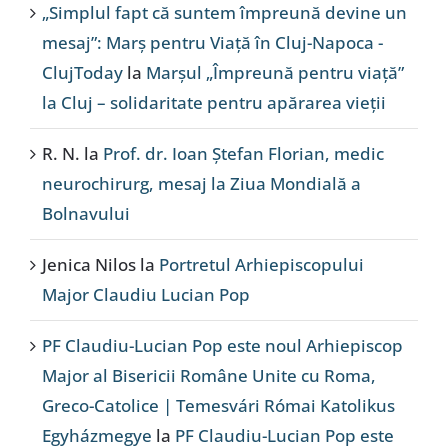
„Simplul fapt că suntem împreună devine un
mesaj”: Marș pentru Viață în Cluj-Napoca -
ClujToday
la
Marșul „Împreună pentru viață”
la Cluj – solidaritate pentru apărarea vieții
R. N.
la
Prof. dr. Ioan Ștefan Florian, medic
neurochirurg, mesaj la Ziua Mondială a
Bolnavului
Jenica Nilos
la
Portretul Arhiepiscopului
Major Claudiu Lucian Pop
PF Claudiu-Lucian Pop este noul Arhiepiscop
Major al Bisericii Române Unite cu Roma,
Greco-Catolice | Temesvári Római Katolikus
Egyházmegye
la
PF Claudiu-Lucian Pop este