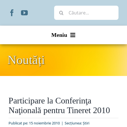
Skip
Cautare...
to
content
Meniu
Start
Noutăți
Noutăți
Prezentare
Participare la Conferinţa
Organizare
Naţională pentru Tineret 2010
Liturgic
Publicat pe: 15 noiembrie 2010
|
Secțiunea:
Ştiri