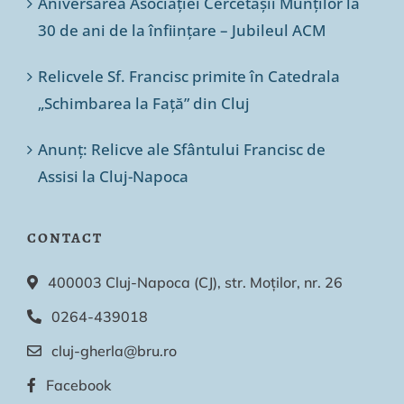
Aniversarea Asociației Cercetașii Munților la
30 de ani de la înființare – Jubileul ACM
Relicvele Sf. Francisc primite în Catedrala
„Schimbarea la Față” din Cluj
Anunț: Relicve ale Sfântului Francisc de
Assisi la Cluj-Napoca
CONTACT
400003 Cluj-Napoca (CJ), str. Moților, nr. 26
0264-439018
cluj-gherla@bru.ro
Facebook