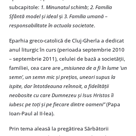
subcapitole:
1.
Minunatul schimb
;
2.
Familia
Sfântă model şi ideal
şi
3.
Familia umană –
responsabilitate în actuala societate
.
Eparhia greco-catolică de Cluj-Gherla a dedicat
anul liturgic în curs (perioada septembrie 2010
– septembrie 2011), celulei de bază a societăţii,
familiei, cea care are
„misiunea de a fi în lume ‘un
semn’, un semn mic şi preţios, uneori supus la
ispite, dar întotdeauna reînnoit, a fidelităţii
neobosite cu care Dumnezeu şi Isus Hristos îi
iubesc pe toţi şi pe fiecare dintre oameni”
(Papa
Ioan-Paul al II-lea).
Prin tema aleasă la pregătirea Sărbătorii