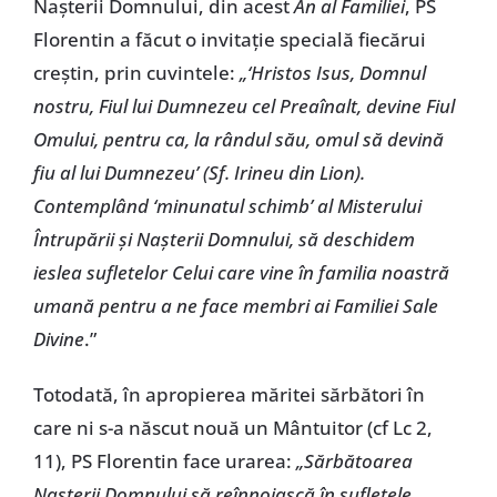
Naşterii Domnului, din acest
An al Familiei
, PS
Florentin a făcut o invitaţie specială fiecărui
creştin, prin cuvintele:
„‘Hristos Isus, Domnul
nostru, Fiul lui Dumnezeu cel Preaînalt, devine Fiul
Omului, pentru ca, la rândul său, omul să devină
fiu al lui Dumnezeu’ (Sf. Irineu din Lion).
Contemplând ‘minunatul schimb’ al Misterului
Întrupării şi Naşterii Domnului, să deschidem
ieslea sufletelor Celui care vine în familia noastră
umană pentru a ne face membri ai Familiei Sale
Divine
.”
Totodată, în apropierea măritei sărbători în
care ni s-a născut nouă un Mântuitor (cf Lc 2,
11), PS Florentin face urarea:
„Sărbătoarea
Naşterii Domnului să reînnoiască în sufletele