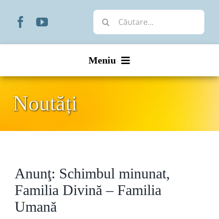
Skip
Cautare...
to
content
Meniu
Start
Noutăți
Noutăți
Prezentare
Anunţ: Schimbul minunat,
Organizare
Familia Divină – Familia
Liturgic
Umană