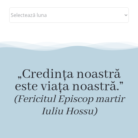
Arhive
„Credința noastră
este viața noastră.”
(Fericitul Episcop martir
Iuliu Hossu)