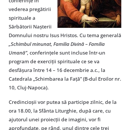
conferinţe în
vederea pregătirii
spirituale a
Sărbătorii Naşterii
Domnului nostru Isus Hristos. Cu tema generală
„Schimbul minunat, Familia Divină – Familia
Umană”
, conferinţele sunt incluse într-un
program de exerciţii spirituale ce se va
desfăşura între 14 – 16 decembrie a.c., la
Catedrala „Schimbarea la Faţă” (B-dul Eroilor nr.
10, Cluj-Napoca).
Credincioşii vor putea să participe zilnic, de la
ora 18.00, la Sfânta Liturghie, după care, cu
ajutorul unei proiecţii de imagini, vor fi
aprofundate, pe rând, unul dintre cele trei