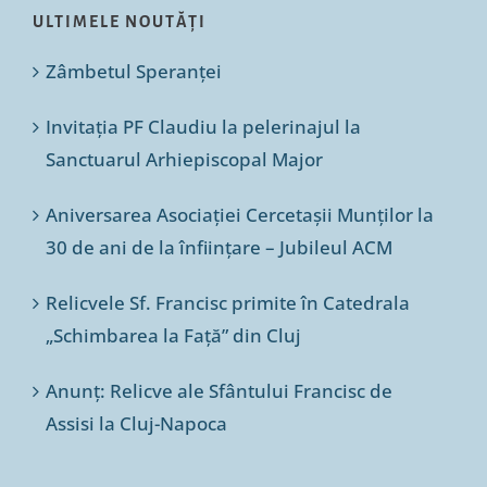
ULTIMELE NOUTĂȚI
Zâmbetul Speranței
Invitația PF Claudiu la pelerinajul la
Sanctuarul Arhiepiscopal Major
Aniversarea Asociației Cercetașii Munților la
30 de ani de la înființare – Jubileul ACM
Relicvele Sf. Francisc primite în Catedrala
„Schimbarea la Față” din Cluj
Anunț: Relicve ale Sfântului Francisc de
Assisi la Cluj-Napoca