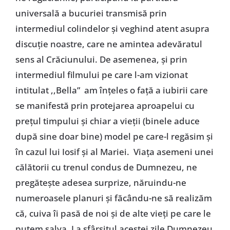
universală a bucuriei transmisă prin
intermediul colindelor şi veghind atent asupra
discuţie noastre, care ne amintea adevăratul
sens al Crăciunului. De asemenea, şi prin
intermediul filmului pe care l-am vizionat
intitulat ,,Bella” am înţeles o faţă a iubirii care
se manifestă prin protejarea aproapelui cu
preţul timpului şi chiar a vieţii (binele aduce
după sine doar bine) model pe care-l regăsim şi
în cazul lui Iosif şi al Mariei. Viaţa asemeni unei
călătorii cu trenul condus de Dumnezeu, ne
pregăteşte adesea surprize, năruindu-ne
numeroasele planuri şi făcându-ne să realizăm
că, cuiva îi pasă de noi şi de alte vieţi pe care le
putem salva. La sfârşitul acestei zile Dumnezeu