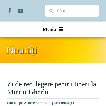
Skip
Cautare...
to
content
Meniu
Start
Noutăți
Noutăți
Prezentare
Zi de reculegere pentru tineri la
Organizare
Mintiu-Gherlii
Liturgic
Publicat pe: 23 decembrie 2010
|
Secțiunea:
Ştiri