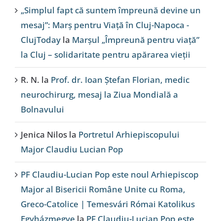
„Simplul fapt că suntem împreună devine un
mesaj”: Marș pentru Viață în Cluj-Napoca -
ClujToday
la
Marșul „Împreună pentru viață”
la Cluj – solidaritate pentru apărarea vieții
R. N.
la
Prof. dr. Ioan Ștefan Florian, medic
neurochirurg, mesaj la Ziua Mondială a
Bolnavului
Jenica Nilos
la
Portretul Arhiepiscopului
Major Claudiu Lucian Pop
PF Claudiu-Lucian Pop este noul Arhiepiscop
Major al Bisericii Române Unite cu Roma,
Greco-Catolice | Temesvári Római Katolikus
Egyházmegye
la
PF Claudiu-Lucian Pop este