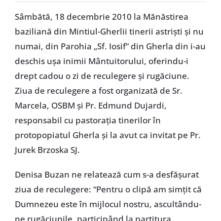
Special
Sâmbătă, 18 decembrie 2010 la Mănăstirea
baziliană din Mintiul-Gherlii tinerii astrişti şi nu
numai, din Parohia „Sf. Iosif” din Gherla din i-au
deschis uşa inimii Mântuitorului, oferindu-i
drept cadou o zi de reculegere şi rugăciune.
Ziua de reculegere a fost organizată de Sr.
Marcela, OSBM şi Pr. Edmund Dujardi,
responsabil cu pastoraţia tinerilor în
protopopiatul Gherla şi la avut ca invitat pe Pr.
Jurek Brzoska SJ.
Denisa Buzan ne relatează cum s-a desfăşurat
ziua de reculegere: “Pentru o clipă am simţit că
Dumnezeu este în mijlocul nostru, ascultându-
ne rugăciunile, participând la partitura