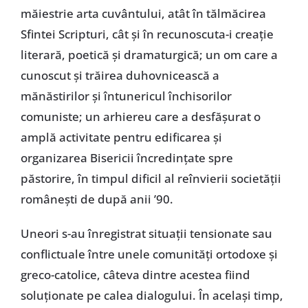
măiestrie arta cuvântului, atât în tălmăcirea
Sfintei Scripturi, cât şi în recunoscuta-i creaţie
literară, poetică şi dramaturgică; un om care a
cunoscut şi trăirea duhovnicească a
mănăstirilor şi întunericul închisorilor
comuniste; un arhiereu care a desfăşurat o
amplă activitate pentru edificarea şi
organizarea Bisericii încredinţate spre
păstorire, în timpul dificil al reînvierii societăţii
româneşti de după anii ’90.
Uneori s-au înregistrat situaţii tensionate sau
conflictuale între unele comunităţi ortodoxe şi
greco-catolice, câteva dintre acestea fiind
soluţionate pe calea dialogului. În acelaşi timp,