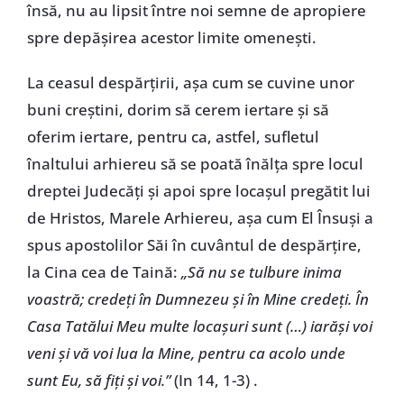
însă, nu au lipsit între noi semne de apropiere
spre depăşirea acestor limite omeneşti.
La ceasul despărţirii, aşa cum se cuvine unor
buni creştini, dorim să cerem iertare şi să
oferim iertare, pentru ca, astfel, sufletul
înaltului arhiereu să se poată înălţa spre locul
dreptei Judecăţi şi apoi spre locaşul pregătit lui
de Hristos, Marele Arhiereu, aşa cum El Însuşi a
spus apostolilor Săi în cuvântul de despărţire,
la Cina cea de Taină:
„Să nu se tulbure inima
voastră; credeţi în Dumnezeu şi în Mine credeţi. În
Casa Tatălui Meu multe locaşuri sunt (…) iarăşi voi
veni şi vă voi lua la Mine, pentru ca acolo unde
sunt Eu, să fiţi şi voi.”
(In 14, 1-3) .