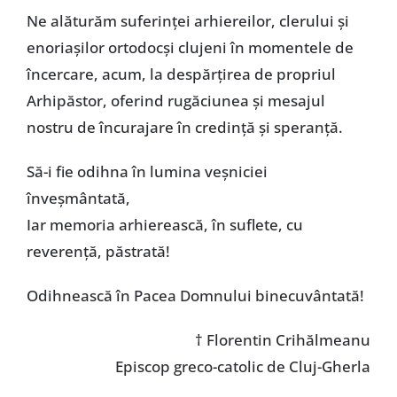
Ne alăturăm suferinţei arhiereilor, clerului şi
enoriaşilor ortodocşi clujeni în momentele de
încercare, acum, la despărţirea de propriul
Arhipăstor, oferind rugăciunea şi mesajul
nostru de încurajare în credinţă şi speranţă.
Să-i fie odihna în lumina veşniciei
înveşmântată,
Iar memoria arhierească, în suflete, cu
reverenţă, păstrată!
Odihnească în Pacea Domnului binecuvântată!
†
Florentin Crihălmeanu
Episcop greco-catolic de Cluj-Gherla