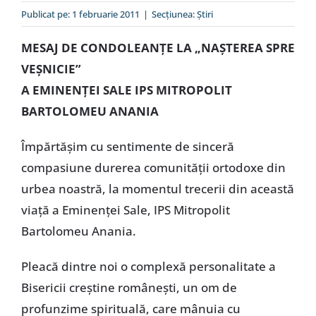
Special
Publicat pe: 1 februarie 2011
|
Secțiunea:
Ştiri
MESAJ DE CONDOLEANŢE LA „NAŞTEREA SPRE
VEŞNICIE”
A EMINENŢEI SALE IPS MITROPOLIT
BARTOLOMEU ANANIA
Împărtăşim cu sentimente de sinceră
compasiune durerea comunităţii ortodoxe din
urbea noastră, la momentul trecerii din această
viaţă a Eminenţei Sale, IPS Mitropolit
Bartolomeu Anania.
Pleacă dintre noi o complexă personalitate a
Bisericii creştine româneşti, un om de
profunzime spirituală, care mânuia cu