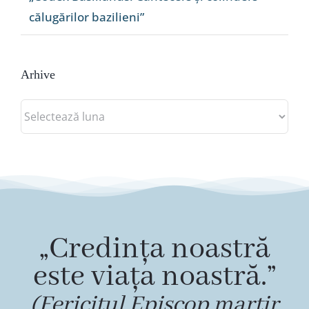
călugărilor bazilieni”
Arhive
Arhive
„Credința noastră
este viața noastră.”
(Fericitul Episcop martir