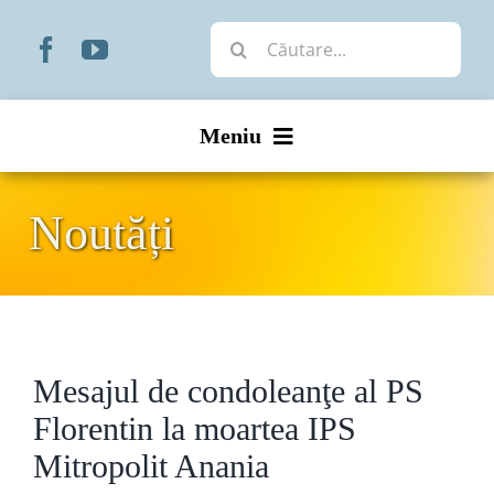
Skip
Cautare...
to
content
Meniu
Start
Noutăți
Noutăți
Prezentare
Mesajul de condoleanţe al PS
Organizare
Florentin la moartea IPS
Liturgic
Mitropolit Anania