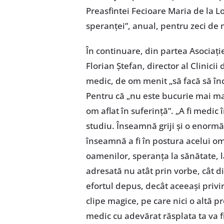
Preasfintei Fecioare Maria de la Lo
speranţei”, anual, pentru zeci de m
În continuare, din partea Asociaţiei
Florian Ştefan, director al Clinici
medic, de om menit „să facă să în
Pentru că „nu este bucurie mai m
om aflat în suferinţă”. „A fi medic
studiu. Înseamnă griji şi o enormă
înseamnă a fi în postura acelui o
oamenilor, speranţa la sănătate, l
adresată nu atât prin vorbe, cât di
efortul depus, decât aceeaşi privi
clipe magice, pe care nici o altă pro
medic cu adevărat răsplata ta va 