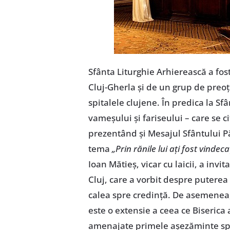
Sfânta Liturghie Arhierească a fo
Cluj-Gherla şi de un grup de preoţi,
spitalele clujene. În predica la Sf
vameşului şi fariseului – care se 
prezentând şi Mesajul Sfântului Pă
tema
„Prin rănile lui aţi fost vindeca
Ioan Mătieş, vicar cu laicii, a invi
Cluj, care a vorbit despre puterea 
calea spre credinţă. De asemenea,
este o extensie a ceea ce Biserica 
amenajate primele aşezăminte spi