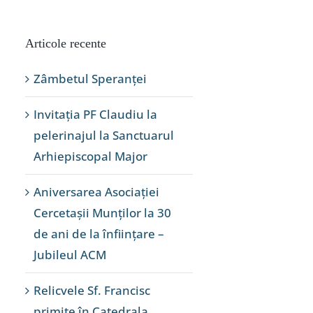
Articole recente
Zâmbetul Speranței
Invitația PF Claudiu la
pelerinajul la Sanctuarul
Arhiepiscopal Major
Aniversarea Asociației
Cercetașii Munților la 30
de ani de la înființare –
Jubileul ACM
Relicvele Sf. Francisc
primite în Catedrala