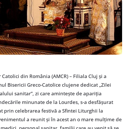
 Catolici din România (AMCR) – Filiala Cluj şi a
l Bisericii Greco-Catolice clujene dedicat „Zilei
lului sanitar”, zi care aminteşte de apariţia
indecările minunate de la Lourdes, s-a desfăşurat
t prin celebrarea festivă a Sfintei Liturghii la
venimentul a reunit şi în acest an o mare mulţime de
 medici, personal sanitar, familii care au venit să se