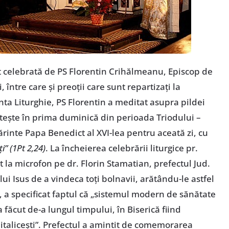
st celebrată de PS Florentin Crihălmeanu, Episcop de
 între care şi preoţii care sunt repartizaţi la
ânta Liturghie, PS Florentin a meditat asupra pildei
citeşte în prima duminică din perioada Triodului –
rinte Papa Benedict al XVI-lea pentru aceată zi, cu
ţi” (1Pt 2,24)
. La încheierea celebrării liturgice pr.
tat la microfon pe
dr. Florin Stamatian, prefectul Jud.
lui Isus de a vindeca toţi bolnavii, arătându-le astfel
 a specificat faptul că „sistemul modern de sănătate
a făcut de-a lungul timpului, în Biserică fiind
taliceşti”. Prefectul a amintit de comemorarea