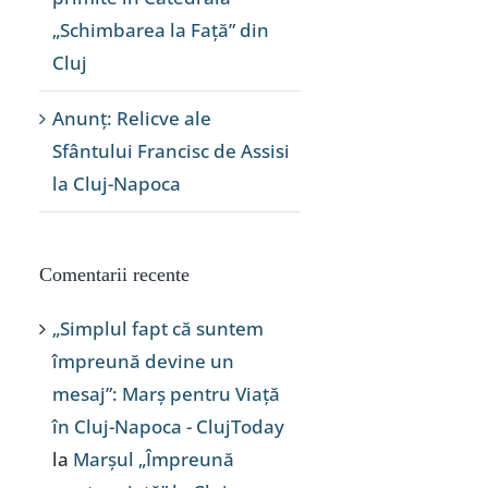
„Schimbarea la Față” din
Cluj
Anunț: Relicve ale
Sfântului Francisc de Assisi
la Cluj-Napoca
Comentarii recente
„Simplul fapt că suntem
împreună devine un
mesaj”: Marș pentru Viață
în Cluj-Napoca - ClujToday
la
Marșul „Împreună