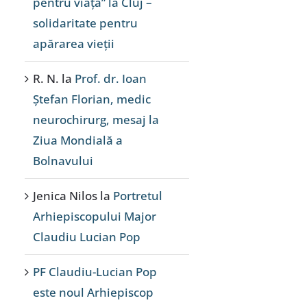
pentru viață” la Cluj –
solidaritate pentru
apărarea vieții
R. N.
la
Prof. dr. Ioan
Ștefan Florian, medic
neurochirurg, mesaj la
Ziua Mondială a
Bolnavului
Jenica Nilos
la
Portretul
Arhiepiscopului Major
Claudiu Lucian Pop
PF Claudiu-Lucian Pop
este noul Arhiepiscop