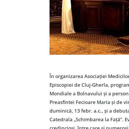
În organizarea Asociaţiei Medicilor
Episcopiei de Cluj-Gherla, programu
Mondiale a Bolnavului şi a persona
Preasfintei Fecioare Maria şi de v
duminică, 13 febr. a.c., şi a debuta
Catedrala „Schimbarea la Faţă”. E
credincioşi, între care şi numeroşi