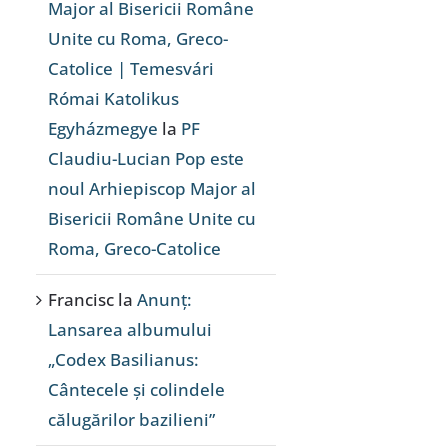
Major al Bisericii Române
Unite cu Roma, Greco-
Catolice | Temesvári
Római Katolikus
Egyházmegye
la
PF
Claudiu-Lucian Pop este
noul Arhiepiscop Major al
Bisericii Române Unite cu
Roma, Greco-Catolice
Francisc
la
Anunț:
Lansarea albumului
„Codex Basilianus:
Cântecele și colindele
călugărilor bazilieni”