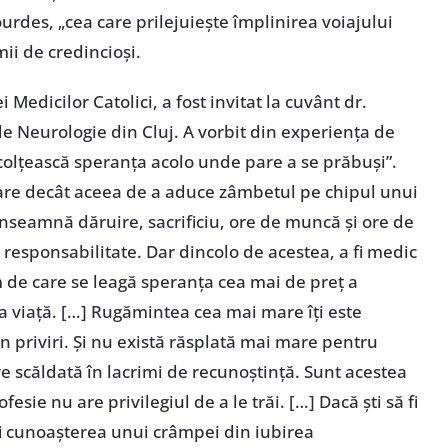
urdes, „cea care prilejuieşte împlinirea voiajului
ii de credincioşi.
 Medicilor Catolici, a fost invitat la cuvânt dr.
i de Neurologie din Cluj. A vorbit din experienţa de
colţească speranţa acolo unde pare a se prăbuşi”.
are decât aceea de a aduce zâmbetul pe chipul unui
 înseamnă dăruire, sacrificiu, ore de muncă şi ore de
 responsabilitate. Dar dincolo de acestea, a fi medic
m de care se leagă speranţa cea mai de preţ a
a viaţă. […] Rugămintea cea mai mare îţi este
n priviri. Şi nu există răsplată mai mare pentru
re scăldată în lacrimi de recunoştinţă. Sunt acestea
fesie nu are privilegiul de a le trăi. […] Dacă şti să fi
fi cunoaşterea unui crâmpei din iubirea