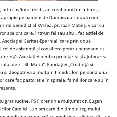
 prin cuvântul rostit, au creat punţi de iubire şi
care apropie pe oameni de Dumnezeu – după cum
rinte Benedict al XVI-lea, pr. Ioan Mătieş, vicar cu
or acelora care, într-un fel sau altul, fac astfel de
i, Asociaţiei Caritas-Eparhial, care prin două
 cel de asistenţă şi consiliere pentru persoane cu
 suferinţă; Asociaţiei pentru protejarea şi ajutorarea
ului de zi „Sf. Maria”; Fundaţiei „Credinţă şi
iu şi deopotrivă a mulţumit medicilor, personalului
lor care fac pastoraţie în spitale, familiilor care au în
prezente.
 gratitudine, PS Florentin a mulţumit dr. Eugen
cilor Catolici, „un om care din timpul regimului
mbine medicina trupească cu medicina sufletească – un