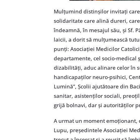
Mulţumind distinşilor invitaţi care,
solidaritate care alină dureri, 
îndeamnă, în mesajul său, şi Sf. Pă
laicii, a dorit să mulţumească tutur
punţi: Asociaţiei Medicilor Catolic
departamente, cel socio-medical şi
dizabilităţi, aduc alinare celor în
handicapaţilor neuro-psihici, Centr
Lumină”, Şcolii ajutătoare din Bac
sanitar, asistenţilor sociali, preoţi
grijă bolnavi, dar şi autorităţilor 
A urmat un moment emoţionant, cu
Lupu, preşedintele Asociaţiei Medi
trecut a încercat şi a reuşit să î