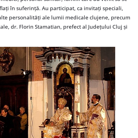
flaţi în suferinţă. Au participat, ca invitaţi speciali,
şi alte personalităţi ale lumii medicale clujene, precum
cale, dr. Florin Stamatian, prefect al Judeţului Cluj şi