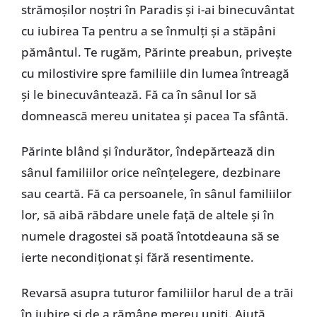
strămoşilor noştri în Paradis şi i-ai binecuvântat
cu iubirea Ta pentru a se înmulţi şi a stăpâni
pământul. Te rugăm, Părinte preabun, priveşte
cu milostivire spre familiile din lumea întreagă
şi le binecuvântează. Fă ca în sânul lor să
domnească mereu unitatea şi pacea Ta sfântă.
Părinte blând şi îndurător, îndepărtează din
sânul familiilor orice neînţelegere, dezbinare
sau ceartă. Fă ca persoanele, în sânul familiilor
lor, să aibă răbdare unele faţă de altele şi în
numele dragostei să poată întotdeauna să se
ierte necondiţionat şi fără resentimente.
Revarsă asupra tuturor familiilor harul de a trăi
în iubire şi de a rămâne mereu uniţi. Ajută