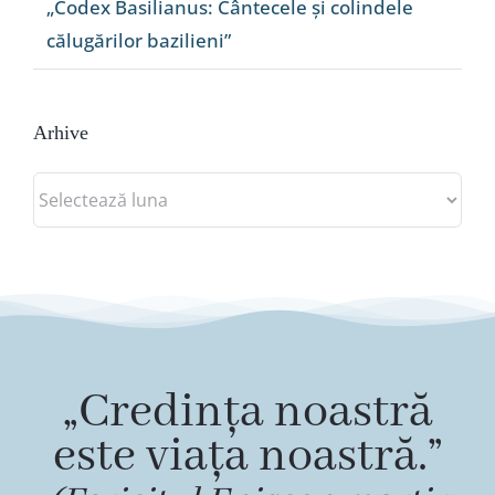
„Codex Basilianus: Cântecele și colindele
călugărilor bazilieni”
Arhive
Arhive
„Credința noastră
este viața noastră.”