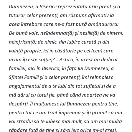
Dumnezeu, a Bisericii reprezentată prin preot şi a
tuturor celor prezenţi, am răspuns afirmativ la
acea întrebare care ne-a fost pusă amândurora:
De bună voie, neîndemnat(ă) şi nesilit(ă) de nimeni,
neînfricat(ă) de nimic, din iubire curată şi din
voinţă proprie, iei în căsătorie pe cel (cea) care
acum îţi este soţ(ie)?… Astăzi, în acest an dedicat
familiei, aici în Biserică, în faţa lui Dumnezeu, a
Sfintei Familii şi a celor prezenţi, îmi reînnoiesc
angajamentul de a te iubi din tot sufletul şi de a
mă dărui cu totul ţie, până când moartea ne va
despărţi. Îi mulţumesc lui Dumnezeu pentru tine,
pentru tot ce am trăit împreună şi îţi promit că mă
voi strădui să te iubesc mai mult, să am mai multă
răbdare faţă de tine şi să-ţi iert orice mi-ai greşi.