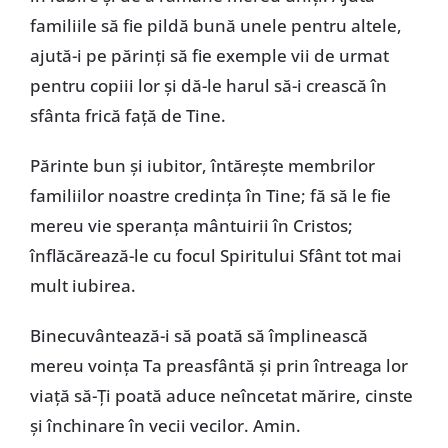
familiile să fie pildă bună unele pentru altele,
ajută-i pe părinţi să fie exemple vii de urmat
pentru copiii lor şi dă-le harul să-i crească în
sfânta frică faţă de Tine.
Părinte bun şi iubitor, întăreşte membrilor
familiilor noastre credinţa în Tine; fă să le fie
mereu vie speranţa mântuirii în Cristos;
înflăcărează-le cu focul Spiritului Sfânt tot mai
mult iubirea.
Binecuvântează-i să poată să împlinească
mereu voinţa Ta preasfântă şi prin întreaga lor
viaţă să-Ţi poată aduce neîncetat mărire, cinste
şi închinare în vecii vecilor. Amin.