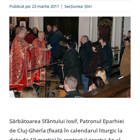
Special
Publicat pe: 23 martie 2011
|
Secțiunea:
Ştiri
Sărbătoarea Sfântului Iosif, Patronul Eparhiei
de Cluj-Gherla (fixată în calendarul liturgic la
data de 19 martie) în contextul acestui An al