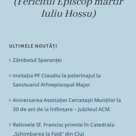
(Fericitul Episcop martir
Iuliu Hossu)
ULTIMELE NOUTĂȚI
Zâmbetul Speranței
Invitația PF Claudiu la pelerinajul la
Sanctuarul Arhiepiscopal Major
Aniversarea Asociației Cercetașii Munților la
30 de ani de la înființare – Jubileul ACM
Relicvele Sf. Francisc primite în Catedrala
„Schimbarea la Față” din Cluj