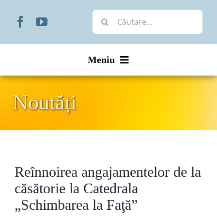
Skip
Cautare...
to
content
Meniu
Start
Noutăți
Noutăți
Prezentare
Reînnoirea angajamentelor de la
Organizare
căsătorie la Catedrala
Liturgic
„Schimbarea la Faţă”