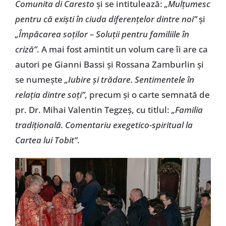
Comunita di Caresto
şi se intitulează:
„Mulţumesc
pentru că exişti în ciuda diferenţelor dintre noi”
şi
„Împăcarea soţilor – Soluţii pentru familiile în
criză”
. A mai fost amintit un volum care îi are ca
autori pe Gianni Bassi şi Rossana Zamburlin şi
se numeşte
„Iubire şi trădare. Sentimentele în
relaţia dintre soţi”
, precum şi o carte semnată de
pr. Dr. Mihai Valentin Tegzeş, cu titlul:
„Familia
tradiţională. Comentariu exegetico-spiritual la
Cartea lui Tobit”
.