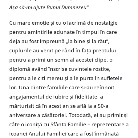
Aşa să-mi ajute Bunul Dumnezeu”
.
Cu mare emoţie şi cu o lacrimă de nostalgie
pentru amintirile adunate în timpul în care
deja au fost împreună „la bine şi la rău”,
cuplurile au venit pe rând în faţa preotului
pentru a primi un semn al acestei clipe, o
diplomă având înscrise cuvintele rostite,
pentru a le citi mereu şi a le purta în sufletele
lor. Una dintre familiile care şi-au reînnoit
angajamentul de iubire şi fidelitate, a
mărturisit că în acest an se află la a 50-a
aniversare a căsătoriei. Totodată, ei au primit şi
câte o iconiţă cu Sfânta Familie – reprezentare a
icoanei Anului Familiei care a fost înmânată