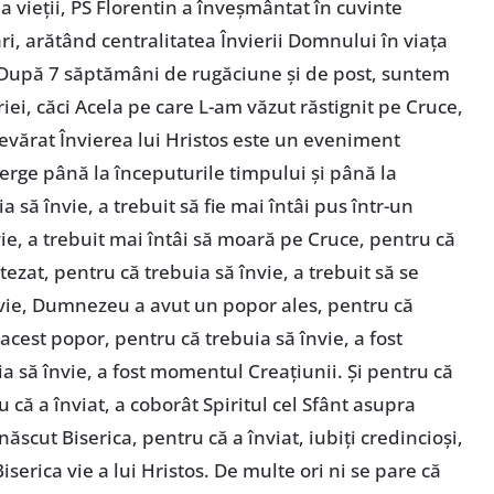
a vieţii, PS Florentin a înveşmântat în cuvinte
ri, arătând centralitatea Învierii Domnului în viaţa
: „După 7 săptămâni de rugăciune şi de post, suntem
i, căci Acela pe care L-am văzut răstignit pe Cruce,
adevărat Învierea lui Hristos este un eveniment
rge până la începuturile timpului şi până la
a să învie, a trebuit să fie mai întâi pus într-un
e, a trebuit mai întâi să moară pe Cruce, pentru că
otezat, pentru că trebuia să învie, a trebuit să se
nvie, Dumnezeu a avut un popor ales, pentru că
 acest popor, pentru că trebuia să învie, a fost
a să învie, a fost momentul Creaţiunii. Şi pentru că
ru că a înviat, a coborât Spiritul cel Sfânt asupra
 născut Biserica, pentru că a înviat, iubiţi credincioşi,
serica vie a lui Hristos. De multe ori ni se pare că