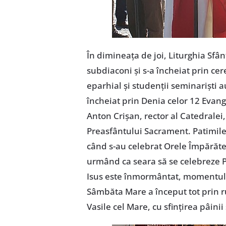
În dimineaţa de joi, Liturghia Sfân
subdiaconi şi s-a încheiat prin cer
eparhial şi studenţii seminarişti au
încheiat prin Denia celor 12 Evang
Anton Crişan, rector al Catedralei
Preasfântului Sacrament. Patimile
când s-au celebrat Orele Împărăteş
urmând ca seara să se celebreze 
Isus este înmormântat, momentul 
Sâmbăta Mare a început tot prin ru
Vasile cel Mare, cu sfinţirea pâinii 