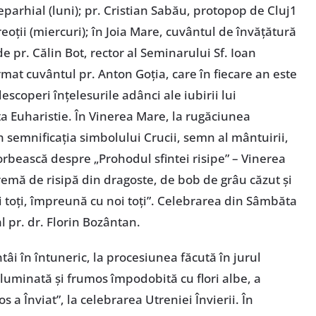
parhial (luni); pr. Cristian Sabău, protopop de Cluj1
reoţii (miercuri); în Joia Mare, cuvântul de învăţătură
de pr. Călin Bot, rector al Seminarului Sf. Ioan
mat cuvântul pr. Anton Goţia, care în fiecare an este
scoperi înţelesurile adânci ale iubirii lui
 Euharistie. În Vinerea Mare, la rugăciunea
n semnificaţia simbolului Crucii, semn al mântuirii,
rbească despre „Prohodul sfintei risipe” – Vinerea
emă de risipă din dragoste, de bob de grâu căzut şi
oi toţi, împreună cu noi toţi”. Celebrarea din Sâmbăta
l pr. dr. Florin Bozântan.
tâi în întuneric, la procesiunea făcută în jurul
a luminată şi frumos împodobită cu flori albe, a
 a Înviat”, la celebrarea Utreniei Învierii. În