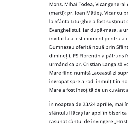
Mons. Mihai Todea, Vicar general e
(marţi); pr. Ioan Mătieş, Vicar cu p
la Sfânta Liturghie a fost susţinut 
Evanghelistul, iar după-masa, a ur
invitat la acest moment pentru a de
Dumnezeu oferită nouă prin Sfânta
dimineţii, PS Florentin a pătruns î
urmând ca pr. Cristian Langa să vo
Mare fiind numită „această zi supr
îngropat spre a rodi înmulţit în n
Mare a fost însoţită de un cuvânt a
În noaptea de 23/24 aprilie, mai în
sfântului lăcaş iar apoi în biseric
răsunat cântul de învingere „Hristos