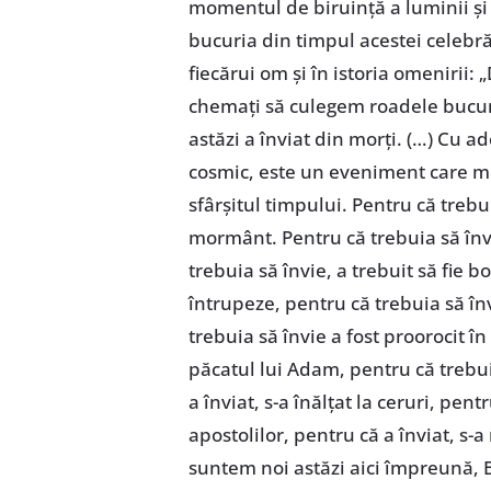
momentul de biruinţă a luminii şi 
bucuria din timpul acestei celebră
fiecărui om şi în istoria omenirii
chemaţi să culegem roadele bucurie
astăzi a înviat din morţi. (…) Cu 
cosmic, este un eveniment care me
sfârşitul timpului. Pentru că trebui
mormânt. Pentru că trebuia să învi
trebuia să învie, a trebuit să fie b
întrupeze, pentru că trebuia să î
trebuia să învie a fost proorocit în
păcatul lui Adam, pentru că trebui
a înviat, s-a înălţat la ceruri, pent
apostolilor, pentru că a înviat, s-a
suntem noi astăzi aici împreună, Bi