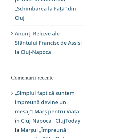
„Schimbarea la Față” din
Cluj
Anunț: Relicve ale
Sfântului Francisc de Assisi
la Cluj-Napoca
Comentarii recente
„Simplul fapt că suntem
împreună devine un
mesaj”: Marș pentru Viață
în Cluj-Napoca - ClujToday
la
Marșul „Împreună