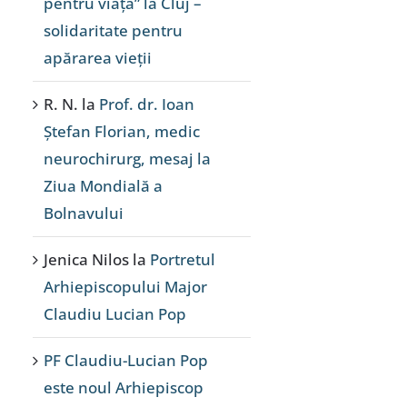
pentru viață” la Cluj –
solidaritate pentru
apărarea vieții
R. N.
la
Prof. dr. Ioan
Ștefan Florian, medic
neurochirurg, mesaj la
Ziua Mondială a
Bolnavului
Jenica Nilos
la
Portretul
Arhiepiscopului Major
Claudiu Lucian Pop
PF Claudiu-Lucian Pop
este noul Arhiepiscop