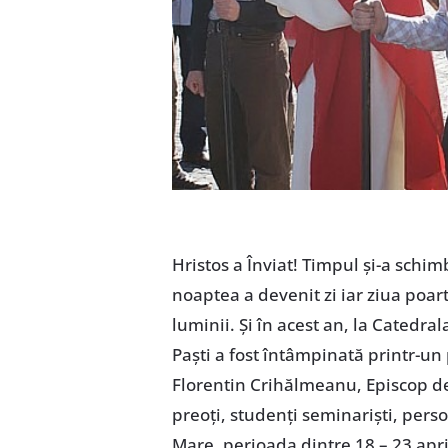
Hristos a Înviat! Timpul şi-a schi
noaptea a devenit zi iar ziua poart
luminii. Şi în acest an, la Catedra
Paşti a fost întâmpinată printr-un
Florentin Crihălmeanu, Episcop de 
preoţi, studenţi seminarişti, pers
Mare, perioada dintre 18 – 23 apri