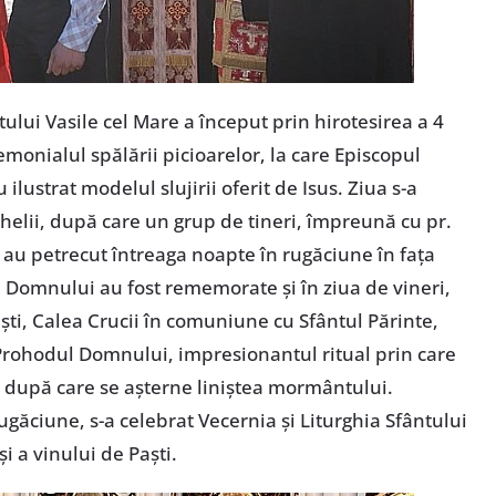
tului Vasile cel Mare a început prin hirotesirea a 4
emonialul spălării picioarelor, la care Episcopul
 ilustrat modelul slujirii oferit de Isus. Ziua s-a
helii, după care un grup de tineri, împreună cu pr.
, au petrecut întreaga noapte în rugăciune în faţa
 Domnului au fost rememorate şi în ziua de vineri,
ti, Calea Crucii în comuniune cu Sfântul Părinte,
Prohodul Domnului, impresionantul ritual prin care
după care se aşterne liniştea mormântului.
găciune, s-a celebrat Vecernia şi Liturghia Sfântului
şi a vinului de Paşti.