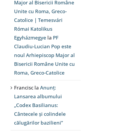
Major al Bisericii Române
Unite cu Roma, Greco-
Catolice | Temesvári
Római Katolikus
Egyházmegye
la
PF
Claudiu-Lucian Pop este
noul Arhiepiscop Major al
Bisericii Române Unite cu
Roma, Greco-Catolice
Francisc
la
Anunț:
Lansarea albumului
„Codex Basilianus:
Cântecele și colindele
călugărilor bazilieni”