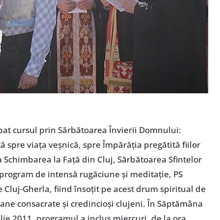
mbat cursul prin Sărbătoarea Învierii Domnului:
ă spre viaţa veşnică, spre Împărăţia pregătită fiilor
la Schimbarea la Faţă din Cluj, Sărbătoarea Sfintelor
 program de intensă rugăciune şi meditaţie, PS
Cluj-Gherla, fiind însoţit pe acest drum spiritual de
oane consacrate şi credincioşi clujeni. În Săptămâna
lie 2011, programul a inclus miercuri, de la ora