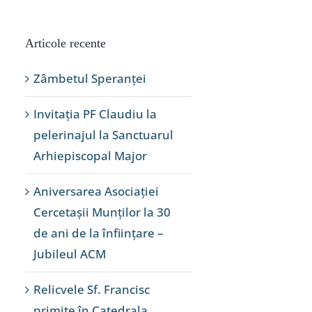
Articole recente
Zâmbetul Speranței
Invitația PF Claudiu la
pelerinajul la Sanctuarul
Arhiepiscopal Major
Aniversarea Asociației
Cercetașii Munților la 30
de ani de la înființare –
Jubileul ACM
Relicvele Sf. Francisc
primite în Catedrala