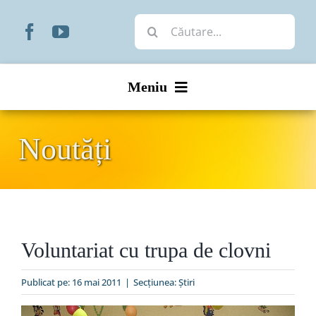
Skip
Cautare...
to
content
Meniu
Start
Noutăți
Noutăți
Prezentare
Voluntariat cu trupa de clovni
Organizare
Publicat pe: 16 mai 2011
|
Secțiunea:
Ştiri
Liturgic