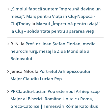
„Simplul fapt că suntem împreună devine un
mesaj”: Marș pentru Viață în Cluj-Napoca -
ClujToday
la
Marșul „Împreună pentru viață”
la Cluj – solidaritate pentru apărarea vieții
R. N.
la
Prof. dr. Ioan Ștefan Florian, medic
neurochirurg, mesaj la Ziua Mondială a
Bolnavului
Jenica Nilos
la
Portretul Arhiepiscopului
Major Claudiu Lucian Pop
PF Claudiu-Lucian Pop este noul Arhiepiscop
Major al Bisericii Române Unite cu Roma,
Greco-Catolice | Temesvári Római Katolikus