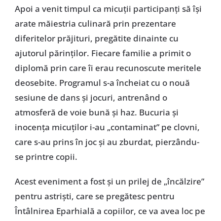
Apoi a venit timpul ca micuţii participanţi să îşi
arate măiestria culinară prin prezentare
diferitelor prăjituri, pregătite dinainte cu
ajutorul părinţilor. Fiecare familie a primit o
diplomă prin care îi erau recunoscute meritele
deosebite. Programul s-a încheiat cu o nouă
sesiune de dans şi jocuri, antrenând o
atmosferă de voie bună şi haz. Bucuria şi
inocenţa micuţilor i-au „contaminat” pe clovni,
care s-au prins în joc şi au zburdat, pierzându-
se printre copii.
Acest eveniment a fost şi un prilej de „încălzire”
pentru astrişti, care se pregătesc pentru
Întâlnirea Eparhială a copiilor, ce va avea loc pe