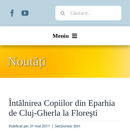
Skip
Cautare...
to
content
Meniu
Start
Noutăți
Noutăți
Prezentare
Întâlnirea Copiilor din Eparhia
Organizare
de Cluj-Gherla la Floreşti
Liturgic
Publicat pe: 31 mai 2011
|
Secțiunea:
Ştiri