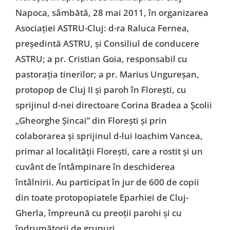
Napoca, sâmbătă, 28 mai 2011, în organizarea
Asociaţiei ASTRU-Cluj: d-ra Raluca Fernea,
preşedintă ASTRU, şi Consiliul de conducere
ASTRU; a pr. Cristian Goia, responsabil cu
pastoraţia tinerilor; a pr. Marius Ungureşan,
protopop de Cluj II şi paroh în Floreşti, cu
sprijinul d-nei directoare Corina Bradea a Şcolii
„Gheorghe Şincai” din Floreşti şi prin
colaborarea şi sprijinul d-lui Ioachim Vancea,
primar al localităţii Floreşti, care a rostit şi un
cuvânt de întâmpinare în deschiderea
întâlnirii. Au participat în jur de 600 de copii
din toate protopopiatele Eparhiei de Cluj-
Gherla, împreună cu preoţii parohi şi cu
îndrumătorii de grupuri.