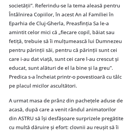
societăţii”. Referindu-se la tema aleasă pentru
Întâlnirea Copiilor, în acest An al Familiei în
Eparhia de Cluj-Gherla, Preasfinţia Sa le-a
amintit celor mici că „fiecare copil, băiat sau
fetiţă, trebuie să îi mulţumească lui Dumnezeu
pentru părinţii săi, pentru că părinţii sunt cei
care i-au dat viaţă, sunt cei care l-au crescut şi
educat, sunt alături de el la bine şi la greu”.
Predica s-a încheiat printr-o povestioară cu tâlc
pe placul micilor ascultători.
A urmat masa de prânz din pacheţele aduse de
acasă, după care a venit rândul animatorilor
din ASTRU să îşi desfăşoare surprizele pregătite
cu multă dăruire şi efort: clovnii au reuşit să îi