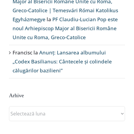
Major al Bisericii Române Unite cu Roma,
Greco-Catolice | Temesvári Római Katolikus
Egyházmegye
la
PF Claudiu-Lucian Pop este
noul Arhiepiscop Major al Bisericii Române
Unite cu Roma, Greco-Catolice
Francisc
la
Anunț: Lansarea albumului
„Codex Basilianus: Cântecele și colindele
călugărilor bazilieni”
Arhive
Arhive