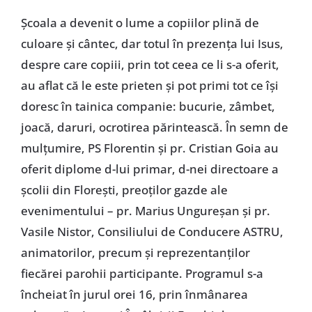
Şcoala a devenit o lume a copiilor plină de
culoare şi cântec, dar totul în prezenţa lui Isus,
despre care copiii, prin tot ceea ce li s-a oferit,
au aflat că le este prieten şi pot primi tot ce îşi
doresc în tainica companie: bucurie, zâmbet,
joacă, daruri, ocrotirea părintească. În semn de
mulţumire, PS Florentin şi pr. Cristian Goia au
oferit diplome d-lui primar, d-nei directoare a
şcolii din Floreşti, preoţilor gazde ale
evenimentului – pr. Marius Ungureşan şi pr.
Vasile Nistor, Consiliului de Conducere ASTRU,
animatorilor, precum şi reprezentanţilor
fiecărei parohii participante. Programul s-a
încheiat în jurul orei 16, prin înmânarea