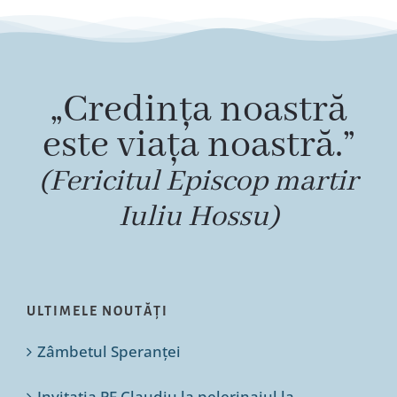
„Credința noastră
este viața noastră.”
(Fericitul Episcop martir
Iuliu Hossu)
ULTIMELE NOUTĂȚI
Zâmbetul Speranței
Invitația PF Claudiu la pelerinajul la