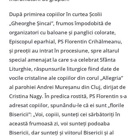
După primirea copiilor în curtea Şcolii
„Gheorghe Şincai”, frumos împodobită de
organizatori cu baloane şi panglici colorate,
Episcopul eparhial, PS Florentin Crihălmeanu,
şi preoţii au intrat în procesiune, spre altarul
special amenajat la care s-a celebrat Sfânta
Liturghie, răspunsurile liturgice fiind date de
vocile cristaline ale copiilor din corul „Allegria”
al parohiei Andrei Mureşanu din Cluj, dirijat de
Cristina Nagy. În predica rostită, PS Florentin s-a
adresat copiilor, spunându-le că ei sunt „florile
Bisericii”: „Voi, copiii, sunteţi cei sărbătoriţi în
această frumoasă zi, voi sunteţi podoaba
Bisericii, dar sunteţi şi viitorul Bisericii şi al