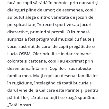
facă pe copii să râdă în hohote, prin dansuri şi
dialoguri pline de umor; de asemenea, copiii
au putut alege dintr-o varietate de jocuri de
perspicacitate, întreceri sportive sau jocuri
distractive, primind şi premii. O frumoasă
surpriză a fost programul muzical cu flaute şi
voce, susţinut de corul de copii pregătit de sr.
Lucia OSBM. Oferindu-li-se în dar creioane
colorate şi cartoane, copiii au exprimat prin
desen tema Întâlnirii Copiilor: Isus iubeşte
familia mea. Mulţi copii au desenat familia lor
în rugăciune, înţelegând că toată bucuria şi
darul vine de la Cel care este Părinte şi pentru
părinţii lor, căruia cu toţii i se roagă spunând:
„Tatăl nostru”.