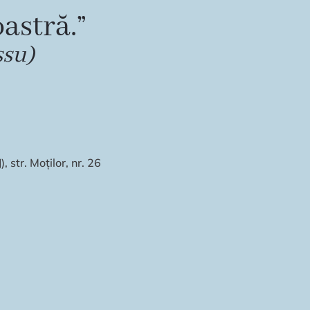
astră.”
ssu)
 str. Moților, nr. 26