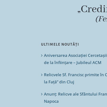
„Credi
(Fe
ULTIMELE NOUTĂȚI
Aniversarea Asociației Cercetașii
de la înființare – Jubileul ACM
Relicvele Sf. Francisc primite î
la Față” din Cluj
Anunț: Relicve ale Sfântului Franc
Napoca