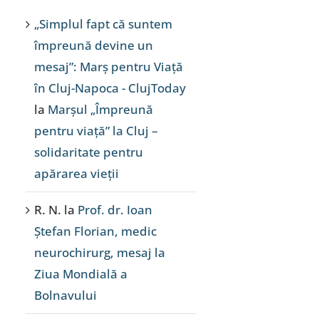
„Simplul fapt că suntem
împreună devine un
mesaj”: Marș pentru Viață
în Cluj-Napoca - ClujToday
la
Marșul „Împreună
pentru viață” la Cluj –
solidaritate pentru
apărarea vieții
R. N.
la
Prof. dr. Ioan
Ștefan Florian, medic
neurochirurg, mesaj la
Ziua Mondială a
Bolnavului