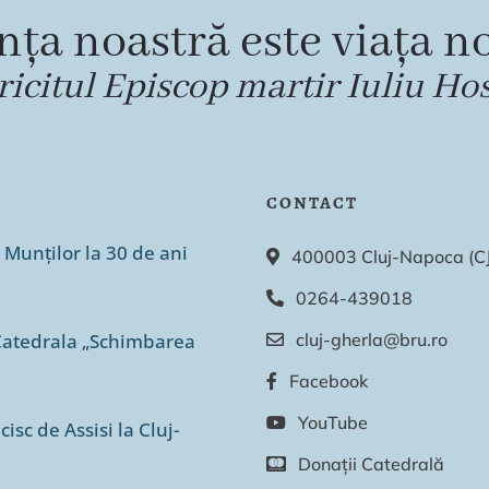
nța noastră este viața no
ricitul Episcop martir Iuliu Ho
CONTACT
 Munților la 30 de ani
400003 Cluj-Napoca (CJ),
0264-439018
n Catedrala „Schimbarea
cluj-gherla@bru.ro
Facebook
YouTube
isc de Assisi la Cluj-
Donații Catedrală