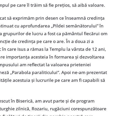
mpul pe care îl trăim să fie preţios, să aibă valoare.
rcat să exprimăm prin desen ce înseamnă credinţa
ontinuat cu aprofundarea „Pildei semănătorului” în
 a grupurilor de lucru a fost ca pământul fiecărui om
uncţie de credinţa pe care o are. În a doua zi a
 în care Isus a rămas la Templu la vârsta de 12 ani,
pre importanţa acesteia în formarea şi dezvoltarea
campusului am reflectat la valoarea prieteniei
eză „Parabola paraliticului”. Apoi ne-am prezentat
tăţile acestuia şi lucrurile pe care am fi capabili să
scut în Biserică, am avut parte şi de program
Liturghie zilnică, Rozariu, rugăciuni corespunzătoare