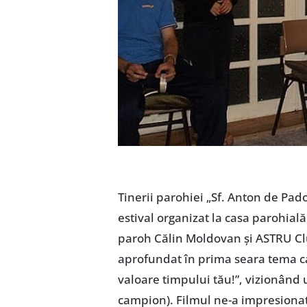
Tinerii parohiei „Sf. Anton de Pad
estival organizat la casa parohială
paroh Călin Moldovan şi ASTRU Cluj
aprofundat în prima seara tema ca
valoare timpului tău!”, vizionând 
campion). Filmul ne-a impresionat p