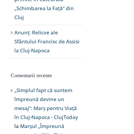
„Schimbarea la Față” din
Cluj
Anunț: Relicve ale
Sfântului Francisc de Assisi
la Cluj-Napoca
Comentarii recente
„Simplul fapt că suntem
împreună devine un
mesaj”: Marș pentru Viață
în Cluj-Napoca - ClujToday
la
Marșul „Împreună