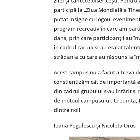
zilei şi cântece bisericeşti. Pentru
participă la „Ziua Mondială a Tine
pictat insigne cu logoul evenimentu
program recreativ în care am parti
dans, prin care participanţii au î
în cadrul căruia şi-au etalat talent
strădania cu care au răspuns la în
Acest campus nu a făcut altceva de
conştientizăm cât de importantă es
din cadrul grupului s-au întărit 
de motoul campusului: Credinţa, fa
dintre noi!
Ioana Pegulescu şi Nicoleta Oros