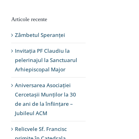
Articole recente
Zâmbetul Speranței
Invitația PF Claudiu la
pelerinajul la Sanctuarul
Arhiepiscopal Major
Aniversarea Asociației
Cercetașii Munților la 30
de ani de la înființare –
Jubileul ACM
Relicvele Sf. Francisc
primite în Catedrala