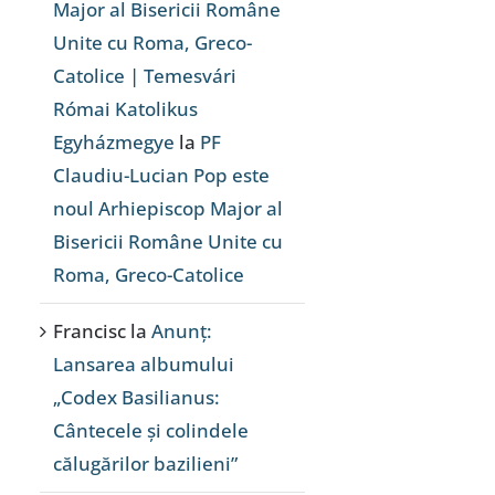
Major al Bisericii Române
Unite cu Roma, Greco-
Catolice | Temesvári
Római Katolikus
Egyházmegye
la
PF
Claudiu-Lucian Pop este
noul Arhiepiscop Major al
Bisericii Române Unite cu
Roma, Greco-Catolice
Francisc
la
Anunț:
Lansarea albumului
„Codex Basilianus:
Cântecele și colindele
călugărilor bazilieni”