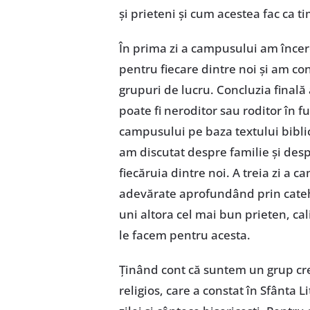
şi prieteni şi cum acestea fac ca ti
În prima zi a campusului am înce
pentru fiecare dintre noi şi am c
grupuri de lucru. Concluzia finală
poate fi neroditor sau roditor în f
campusului pe baza textului biblic
am discutat despre familie şi des
fiecăruia dintre noi. A treia zi a 
adevărate aprofundând prin cateh
uni altora cel mai bun prieten, cali
le facem pentru acesta.
Ţinând cont că suntem un grup cre
religios, care a constat în Sfânta 