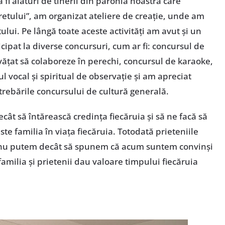
 a fi alături de tinerii din parohia noastră care
retului”, am organizat ateliere de creaţie, unde am
lui. Pe lângă toate aceste activităţi am avut şi un
cipat la diverse concursuri, cum ar fi: concursul de
nvăţat să colaboreze în perechi, concursul de karaoke,
ul vocal şi spiritual de observaţie şi am apreciat
trebările concursului de cultură generală.
cât să întărească credinţa fiecăruia şi să ne facă să
te familia în viaţa fiecăruia. Totodată prieteniile
şi nu putem decât să spunem că acum suntem convinşi
milia şi prietenii dau valoare timpului fiecăruia