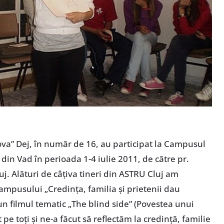
ova” Dej, în număr de 16, au participat la Campusul
 din Vad în perioada 1-4 iulie 2011, de către pr.
. Alături de câţiva tineri din ASTRU Cluj am
mpusului „Credinţa, familia şi prietenii dau
un filmul tematic „The blind side” (Povestea unui
e toţi şi ne-a făcut să reflectăm la credinţă, familie