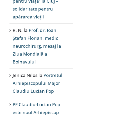
pentru viață” la Cluj –
solidaritate pentru
apărarea vieții
R. N.
la
Prof. dr. Ioan
Ștefan Florian, medic
neurochirurg, mesaj la
Ziua Mondială a
Bolnavului
Jenica Nilos
la
Portretul
Arhiepiscopului Major
Claudiu Lucian Pop
PF Claudiu-Lucian Pop
este noul Arhiepiscop