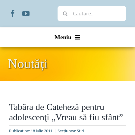
Skip
Cautare...
to
content
Meniu
Start
Noutăți
Noutăți
Prezentare
Tabăra de Cateheză pentru
Organizare
adolescenţi „Vreau să fiu sfânt”
Liturgic
Publicat pe: 18 iulie 2011
|
Secțiunea:
Ştiri