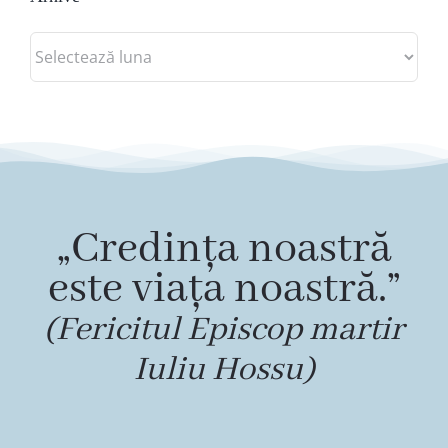
Arhive
„Credința noastră
este viața noastră.”
(Fericitul Episcop martir
Iuliu Hossu)