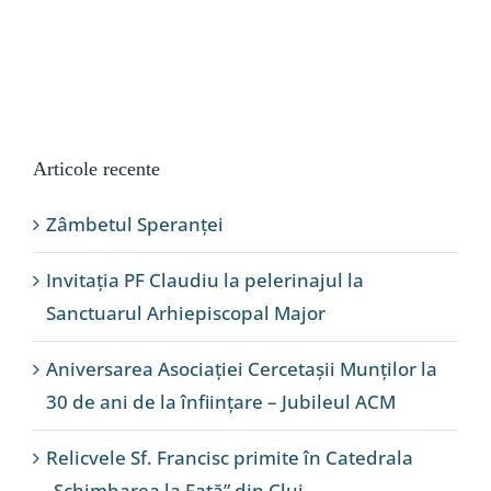
Articole recente
Zâmbetul Speranței
Invitația PF Claudiu la pelerinajul la
Sanctuarul Arhiepiscopal Major
Aniversarea Asociației Cercetașii Munților la
30 de ani de la înființare – Jubileul ACM
Relicvele Sf. Francisc primite în Catedrala
„Schimbarea la Față” din Cluj