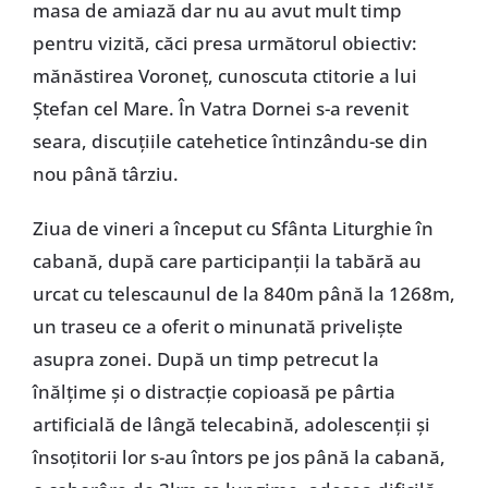
masa de amiază dar nu au avut mult timp
pentru vizită, căci presa următorul obiectiv:
mănăstirea Voroneţ, cunoscuta ctitorie a lui
Ştefan cel Mare. În Vatra Dornei s-a revenit
seara, discuţiile catehetice întinzându-se din
nou până târziu.
Ziua de vineri a început cu Sfânta Liturghie în
cabană, după care participanţii la tabără au
urcat cu telescaunul de la 840m până la 1268m,
un traseu ce a oferit o minunată privelişte
asupra zonei. După un timp petrecut la
înălţime şi o distracţie copioasă pe pârtia
artificială de lângă telecabină, adolescenţii şi
însoţitorii lor s-au întors pe jos până la cabană,