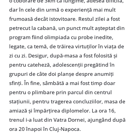
o coborâre de 3km ca lungime, adesea dificilă,
dar în cele din urmă o experienţă mai mult
frumoasă decât istovitoare. Restul zilei a fost
petrecut la cabană, un punct mult aşteptat din
program fiind olimpiada cu probe inedite,
legate, ca temă, de trăirea virtuţilor în viaţa de
zi cu zi. Desigur, după-masa a fost folosită şi
pentru cateheză, adolescenţii pregătind în
grupuri de câte doi planşe despre anumiţi
sfinţi. În fine, sâmbătă a mai fost timp doar
pentru o plimbare prin parcul din centrul
staţiunii, pentru tragerea concluziilor, masa de
amiază şi împărţirea diplomelor. La ora 16,
trenul i-a luat din Vatra Dornei, ajungând după
ora 20 înapoi în Cluj-Napoca.