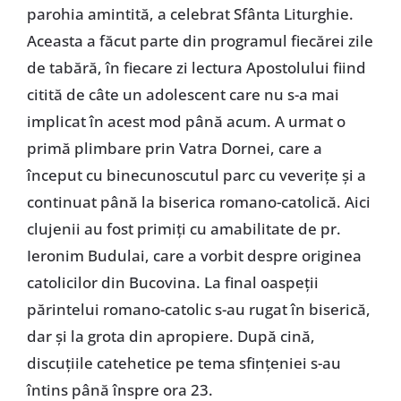
parohia amintită, a celebrat Sfânta Liturghie.
Aceasta a făcut parte din programul fiecărei zile
de tabără, în fiecare zi lectura Apostolului fiind
citită de câte un adolescent care nu s-a mai
implicat în acest mod până acum. A urmat o
primă plimbare prin Vatra Dornei, care a
început cu binecunoscutul parc cu veveriţe şi a
continuat până la biserica romano-catolică. Aici
clujenii au fost primiţi cu amabilitate de pr.
Ieronim Budulai, care a vorbit despre originea
catolicilor din Bucovina. La final oaspeţii
părintelui romano-catolic s-au rugat în biserică,
dar şi la grota din apropiere. După cină,
discuţiile catehetice pe tema sfinţeniei s-au
întins până înspre ora 23.