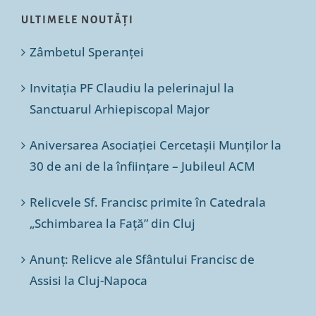
ULTIMELE NOUTĂȚI
Zâmbetul Speranței
Invitația PF Claudiu la pelerinajul la
Sanctuarul Arhiepiscopal Major
Aniversarea Asociației Cercetașii Munților la
30 de ani de la înființare – Jubileul ACM
Relicvele Sf. Francisc primite în Catedrala
„Schimbarea la Față” din Cluj
Anunț: Relicve ale Sfântului Francisc de
Assisi la Cluj-Napoca