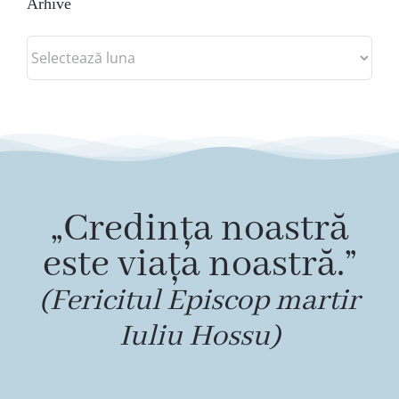
Arhive
Arhive
„Credința noastră
este viața noastră.”
(Fericitul Episcop martir
Iuliu Hossu)