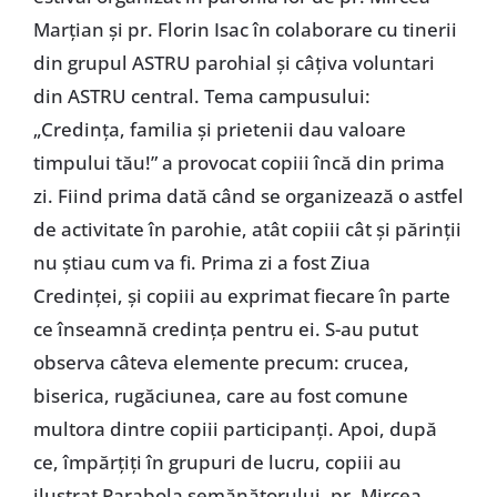
Marţian şi pr. Florin Isac în colaborare cu tinerii
din grupul ASTRU parohial şi câţiva voluntari
din ASTRU central. Tema campusului:
„Credinţa, familia şi prietenii dau valoare
timpului tău!” a provocat copiii încă din prima
zi. Fiind prima dată când se organizează o astfel
de activitate în parohie, atât copiii cât şi părinţii
nu ştiau cum va fi. Prima zi a fost Ziua
Credinţei, şi copiii au exprimat fiecare în parte
ce înseamnă credinţa pentru ei. S-au putut
observa câteva elemente precum: crucea,
biserica, rugăciunea, care au fost comune
multora dintre copiii participanţi. Apoi, după
ce, împărţiţi în grupuri de lucru, copiii au
ilustrat Parabola semănătorului, pr. Mircea