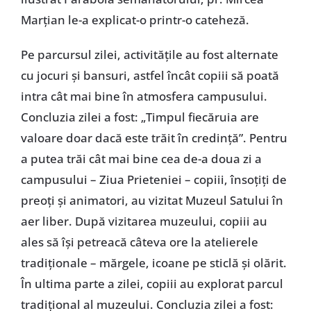
Marţian le-a explicat-o printr-o cateheză.
Pe parcursul zilei, activităţile au fost alternate
cu jocuri şi bansuri, astfel încât copiii să poată
intra cât mai bine în atmosfera campusului.
Concluzia zilei a fost: „Timpul fiecăruia are
valoare doar dacă este trăit în credinţă”. Pentru
a putea trăi cât mai bine cea de-a doua zi a
campusului – Ziua Prieteniei – copiii, însoţiţi de
preoţi şi animatori, au vizitat Muzeul Satului în
aer liber. După vizitarea muzeului, copiii au
ales să îşi petreacă câteva ore la atelierele
tradiţionale – mărgele, icoane pe sticlă şi olărit.
În ultima parte a zilei, copiii au explorat parcul
tradiţional al muzeului. Concluzia zilei a fost: