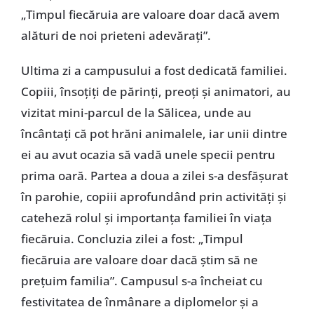
„Timpul fiecăruia are valoare doar dacă avem
alături de noi prieteni adevăraţi”.
Ultima zi a campusului a fost dedicată familiei.
Copiii, însoţiţi de părinţi, preoţi şi animatori, au
vizitat mini-parcul de la Sălicea, unde au
încântaţi că pot hrăni animalele, iar unii dintre
ei au avut ocazia să vadă unele specii pentru
prima oară. Partea a doua a zilei s-a desfăşurat
în parohie, copiii aprofundând prin activităţi şi
cateheză rolul şi importanţa familiei în viaţa
fiecăruia. Concluzia zilei a fost: „Timpul
fiecăruia are valoare doar dacă ştim să ne
preţuim familia”. Campusul s-a încheiat cu
festivitatea de înmânare a diplomelor şi a