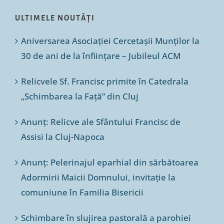
ULTIMELE NOUTĂȚI
Aniversarea Asociației Cercetașii Munților la
30 de ani de la înființare – Jubileul ACM
Relicvele Sf. Francisc primite în Catedrala
„Schimbarea la Față” din Cluj
Anunț: Relicve ale Sfântului Francisc de
Assisi la Cluj-Napoca
Anunț: Pelerinajul eparhial din sărbătoarea
Adormirii Maicii Domnului, invitație la
comuniune în Familia Bisericii
Schimbare în slujirea pastorală a parohiei