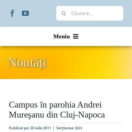
Skip
Cautare...
to
content
Meniu
Start
Noutăți
Noutăți
Prezentare
Campus în parohia Andrei
Organizare
Mureşanu din Cluj-Napoca
Liturgic
Publicat pe: 20 iulie 2011
|
Secțiunea:
Ştiri