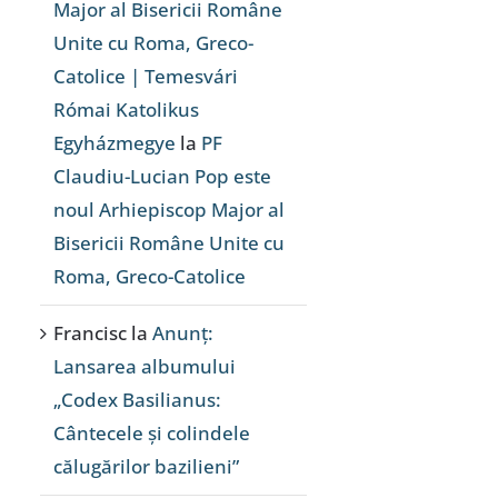
Major al Bisericii Române
Unite cu Roma, Greco-
Catolice | Temesvári
Római Katolikus
Egyházmegye
la
PF
Claudiu-Lucian Pop este
noul Arhiepiscop Major al
Bisericii Române Unite cu
Roma, Greco-Catolice
Francisc
la
Anunț:
Lansarea albumului
„Codex Basilianus:
Cântecele și colindele
călugărilor bazilieni”