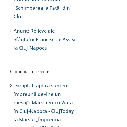
„Schimbarea la Față” din
Cluj
Anunț: Relicve ale
Sfântului Francisc de Assisi
la Cluj-Napoca
Comentarii recente
„Simplul fapt că suntem
împreună devine un
mesaj”: Marș pentru Viață
în Cluj-Napoca - ClujToday
la
Marșul „Împreună