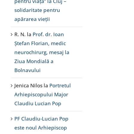
pentru viață” la Cluj –
solidaritate pentru
apărarea vieții
R. N.
la
Prof. dr. Ioan
Ștefan Florian, medic
neurochirurg, mesaj la
Ziua Mondială a
Bolnavului
Jenica Nilos
la
Portretul
Arhiepiscopului Major
Claudiu Lucian Pop
PF Claudiu-Lucian Pop
este noul Arhiepiscop