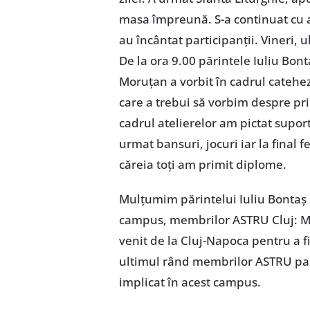
masa împreună. S-a continuat cu at
au încântat participanţii. Vineri, 
De la ora 9.00 părintele Iuliu Bon
Moruţan a vorbit în cadrul catehez
care a trebui să vorbim despre pr
cadrul atelierelor am pictat suport
urmat bansuri, jocuri iar la final f
căreia toţi am primit diplome.
Mulţumim părintelui Iuliu Bontaş 
campus, membrilor ASTRU Cluj: Mi
venit de la Cluj-Napoca pentru a fi
ultimul rând membrilor ASTRU paroh
implicat în acest campus.