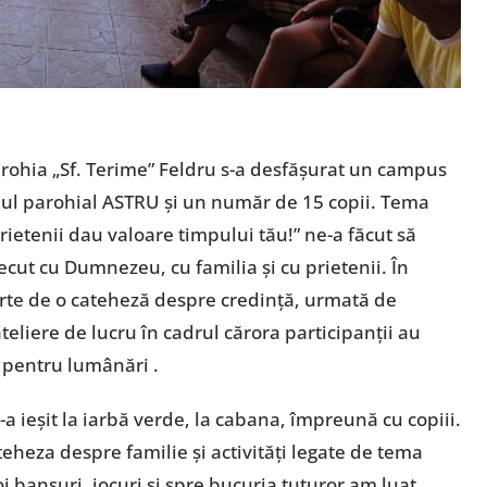
arohia „Sf. Terime” Feldru s-a desfăşurat un campus
upul parohial ASTRU şi un număr de 15 copii. Tema
rietenii dau valoare timpului tău!” ne-a făcut să
ecut cu Dumnezeu, cu familia şi cu prietenii. În
rte de o cateheză despre credinţă, urmată de
 ateliere de lucru în cadrul cărora participanţii au
i pentru lumânări .
a ieşit la iarbă verde, la cabana, împreună cu copiii.
eheza despre familie şi activităţi legate de tema
oi bansuri, jocuri şi spre bucuria tuturor am luat