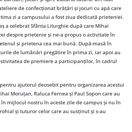
eliere de confecţionat brăţări şi jocuri cu apă care
ultima zi a campusului a fost ziua dedicată prieteniei.
taş a celebrat Sfânta Liturghie după care Mihai
ei despre prietenie şi ne-a propus o activitate în
ietenul şi prietena cea mai bună. După-masă în
urile de lumânări pregătire în prima zi, iar apoi au
estivitatea de premiere a participanţilor, în cadrul
pentru ajutorul deosebit pentru organizarea acestui
hai Moruţan, Raluca Fernea şi Paul Sopon care au
 în mijlocul nostru în aceste zile de campus şi nu în
ial şi tuturor celor care au susţinut şi s-au