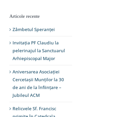
Articole recente
Zâmbetul Speranței
Invitația PF Claudiu la
pelerinajul la Sanctuarul
Arhiepiscopal Major
Aniversarea Asociației
Cercetașii Munților la 30
de ani de la înființare –
Jubileul ACM
Relicvele Sf. Francisc
primite în Catedrala