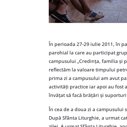
În perioada 27-29 iulie 2011, în p
parohial la care au participat gr
campusului „Credinţa, familia şi p
reflectăm la valoare timpului petr
prima zi a campusului am avut pa
activităţi practice iar apoi au fost
învăţat să facă brăţări şi suportur
În cea de a doua zi a campusului s-
După Sfânta Liturghie, a urmat cat
zilei. A urmat Sfânta Liturghie, ap