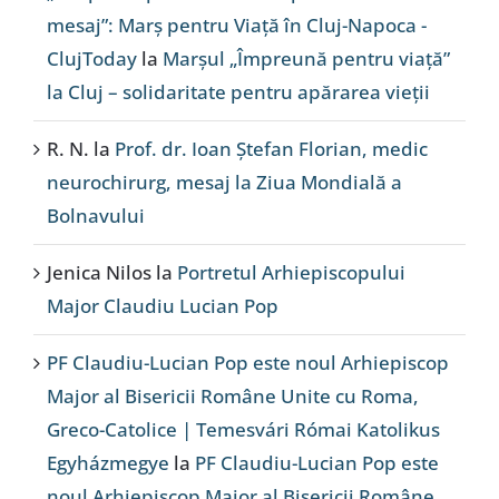
mesaj”: Marș pentru Viață în Cluj-Napoca -
ClujToday
la
Marșul „Împreună pentru viață”
la Cluj – solidaritate pentru apărarea vieții
R. N.
la
Prof. dr. Ioan Ștefan Florian, medic
neurochirurg, mesaj la Ziua Mondială a
Bolnavului
Jenica Nilos
la
Portretul Arhiepiscopului
Major Claudiu Lucian Pop
PF Claudiu-Lucian Pop este noul Arhiepiscop
Major al Bisericii Române Unite cu Roma,
Greco-Catolice | Temesvári Római Katolikus
Egyházmegye
la
PF Claudiu-Lucian Pop este
noul Arhiepiscop Major al Bisericii Române