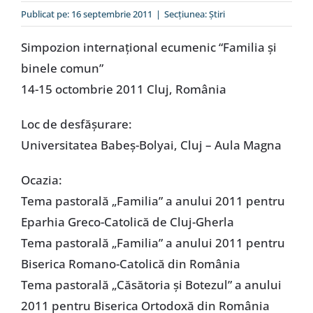
Special
Publicat pe: 16 septembrie 2011
|
Secțiunea:
Ştiri
Simpozion internaţional ecumenic “Familia şi
binele comun”
14-15 octombrie 2011 Cluj, România
Loc de desfăşurare:
Universitatea Babeş-Bolyai, Cluj – Aula Magna
Ocazia:
Tema pastorală „Familia” a anului 2011 pentru
Eparhia Greco-Catolică de Cluj-Gherla
Tema pastorală „Familia” a anului 2011 pentru
Biserica Romano-Catolică din România
Tema pastorală „Căsătoria şi Botezul” a anului
2011 pentru Biserica Ortodoxă din România