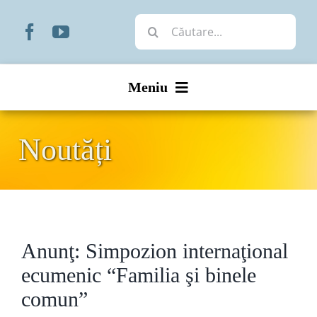
Skip
Cautare...
to
content
Meniu
Start
Noutăți
Noutăți
Prezentare
Anunţ: Simpozion internaţional
Organizare
ecumenic “Familia şi binele
Liturgic
comun”