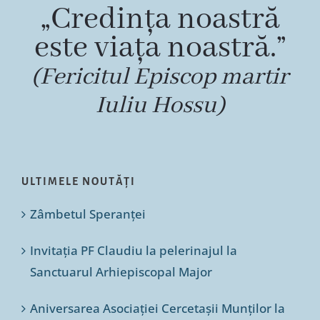
„Credința noastră
este viața noastră.”
(Fericitul Episcop martir
Iuliu Hossu)
ULTIMELE NOUTĂȚI
Zâmbetul Speranței
Invitația PF Claudiu la pelerinajul la
Sanctuarul Arhiepiscopal Major
Aniversarea Asociației Cercetașii Munților la