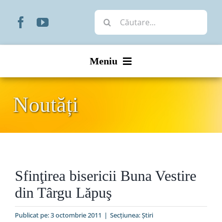
Skip
Cautare...
to
content
Meniu
Start
Noutăți
Noutăți
Prezentare
Sfinţirea bisericii Buna Vestire
Organizare
din Târgu Lăpuş
Liturgic
Publicat pe: 3 octombrie 2011
|
Secțiunea:
Ştiri