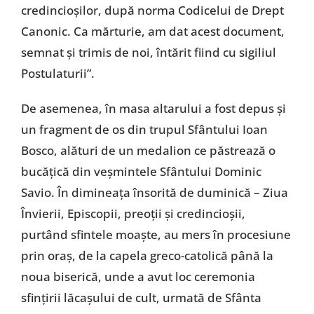
credincioşilor, după norma Codicelui de Drept
Canonic. Ca mărturie, am dat acest document,
semnat şi trimis de noi, întărit fiind cu sigiliul
Postulaturii”.
De asemenea, în masa altarului a fost depus şi
un fragment de os din trupul Sfântului Ioan
Bosco, alături de un medalion ce păstrează o
bucăţică din veşmintele Sfântului Dominic
Savio. În dimineaţa însorită de duminică – Ziua
Învierii, Episcopii, preoţii şi credincioşii,
purtând sfintele moaşte, au mers în procesiune
prin oraş, de la capela greco-catolică până la
noua biserică, unde a avut loc ceremonia
sfinţirii lăcaşului de cult, urmată de Sfânta