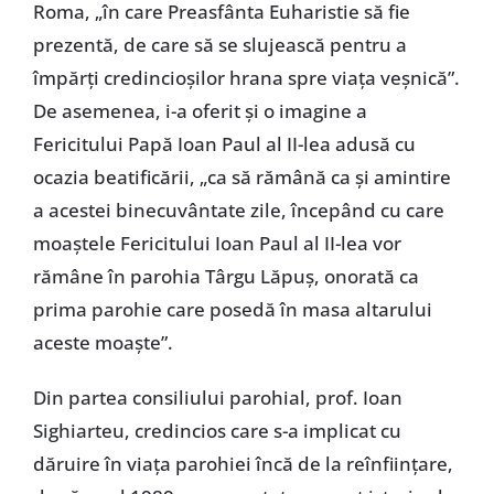
Roma, „în care Preasfânta Euharistie să fie
prezentă, de care să se slujească pentru a
împărţi credincioşilor hrana spre viaţa veşnică”.
De asemenea, i-a oferit şi o imagine a
Fericitului Papă Ioan Paul al II-lea adusă cu
ocazia beatificării, „ca să rămână ca şi amintire
a acestei binecuvântate zile, începând cu care
moaştele Fericitului Ioan Paul al II-lea vor
rămâne în parohia Târgu Lăpuş, onorată ca
prima parohie care posedă în masa altarului
aceste moaşte”.
Din partea consiliului parohial, prof. Ioan
Sighiarteu, credincios care s-a implicat cu
dăruire în viaţa parohiei încă de la reînfiinţare,