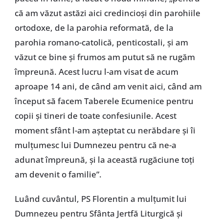
că am văzut astăzi aici credincioşi din parohiile
ortodoxe, de la parohia reformată, de la
parohia romano-catolică, penticostali, şi am
văzut ce bine şi frumos am putut să ne rugăm
împreună. Acest lucru l-am visat de acum
aproape 14 ani, de când am venit aici, când am
început să facem Taberele Ecumenice pentru
copii şi tineri de toate confesiunile. Acest
moment sfânt l-am aşteptat cu nerăbdare şi îi
mulţumesc lui Dumnezeu pentru că ne-a
adunat împreună, şi la această rugăciune toţi
am devenit o familie”.
Luând cuvântul, PS Florentin a mulţumit lui
Dumnezeu pentru Sfânta Jertfă Liturgică şi