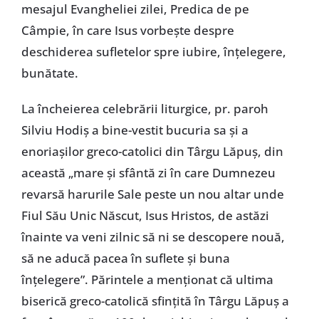
mesajul Evangheliei zilei, Predica de pe
Câmpie, în care Isus vorbeşte despre
deschiderea sufletelor spre iubire, înţelegere,
bunătate.
La încheierea celebrării liturgice, pr. paroh
Silviu Hodiş a bine-vestit bucuria sa şi a
enoriaşilor greco-catolici din Târgu Lăpuş, din
această „mare şi sfântă zi în care Dumnezeu
revarsă harurile Sale peste un nou altar unde
Fiul Său Unic Născut, Isus Hristos, de astăzi
înainte va veni zilnic să ni se descopere nouă,
să ne aducă pacea în suflete şi buna
înţelegere”. Părintele a menţionat că ultima
biserică greco-catolică sfinţită în Târgu Lăpuş a