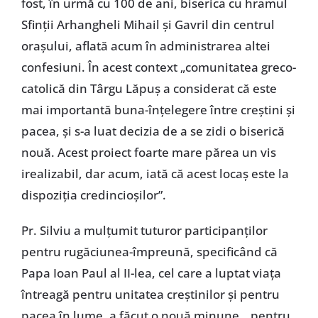
fost, în urmă cu 100 de ani, biserica cu hramul
Sfinţii Arhangheli Mihail şi Gavril din centrul
oraşului, aflată acum în administrarea altei
confesiuni. În acest context „comunitatea greco-
catolică din Târgu Lăpuş a considerat că este
mai importantă buna-înţelegere între creştini şi
pacea, şi s-a luat decizia de a se zidi o biserică
nouă. Acest proiect foarte mare părea un vis
irealizabil, dar acum, iată că acest locaş este la
dispoziţia credincioşilor”.
Pr. Silviu a mulţumit tuturor participanţilor
pentru rugăciunea-împreună, specificând că
Papa Ioan Paul al II-lea, cel care a luptat viaţa
întreagă pentru unitatea creştinilor şi pentru
pacea în lume, a făcut o nouă minune, „pentru