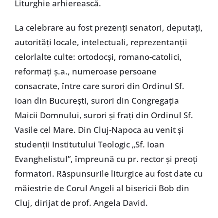
Liturghie arhierească.
La celebrare au fost prezenţi senatori, deputaţi,
autorităţi locale, intelectuali, reprezentanţii
celorlalte culte: ortodocşi, romano-catolici,
reformaţi ş.a., numeroase persoane
consacrate, între care surori din Ordinul Sf.
Ioan din Bucureşti, surori din Congregaţia
Maicii Domnului, surori şi fraţi din Ordinul Sf.
Vasile cel Mare. Din Cluj-Napoca au venit şi
studenţii Institutului Teologic „Sf. Ioan
Evanghelistul”, împreună cu pr. rector şi preoţi
formatori. Răspunsurile liturgice au fost date cu
măiestrie de Corul Angeli al bisericii Bob din
Cluj, dirijat de prof. Angela David.