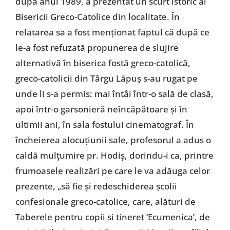
după anul 1989, a prezentat un scurt istoric al
Bisericii Greco-Catolice din localitate. În
relatarea sa a fost menţionat faptul că după ce
le-a fost refuzată propunerea de slujire
alternativă în biserica fostă greco-catolică,
greco-catolicii din Târgu Lăpuş s-au rugat pe
unde li s-a permis: mai întâi într-o sală de clasă,
apoi într-o garsonieră neîncăpătoare şi în
ultimii ani, în sala fostului cinematograf. În
încheierea alocuţiunii sale, profesorul a adus o
caldă mulţumire pr. Hodiş, dorindu-i ca, printre
frumoasele realizări pe care le va adăuga celor
prezente, „să fie şi redeschiderea şcolii
confesionale greco-catolice, care, alături de
Taberele pentru copii si tineret ‘Ecumenica’, de