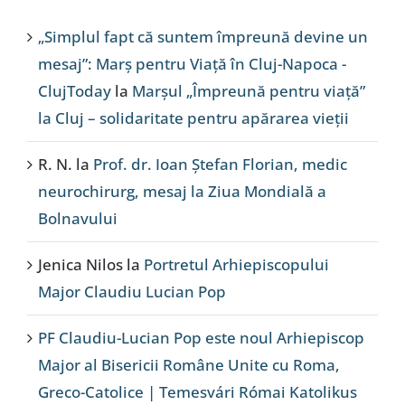
„Simplul fapt că suntem împreună devine un
mesaj”: Marș pentru Viață în Cluj-Napoca -
ClujToday
la
Marșul „Împreună pentru viață”
la Cluj – solidaritate pentru apărarea vieții
R. N.
la
Prof. dr. Ioan Ștefan Florian, medic
neurochirurg, mesaj la Ziua Mondială a
Bolnavului
Jenica Nilos
la
Portretul Arhiepiscopului
Major Claudiu Lucian Pop
PF Claudiu-Lucian Pop este noul Arhiepiscop
Major al Bisericii Române Unite cu Roma,
Greco-Catolice | Temesvári Római Katolikus