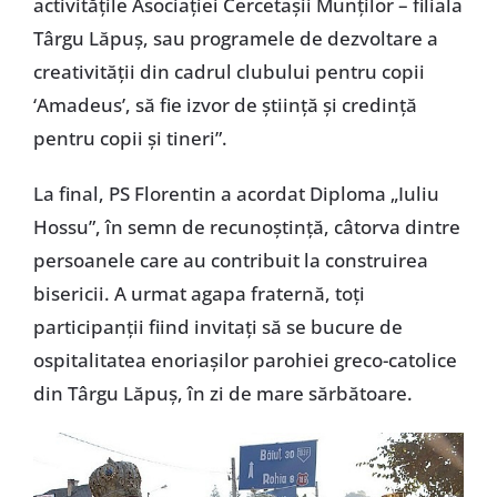
activităţile Asociaţiei Cercetaşii Munţilor – filiala
Târgu Lăpuş, sau programele de dezvoltare a
creativităţii din cadrul clubului pentru copii
‘Amadeus’, să fie izvor de ştiinţă şi credinţă
pentru copii şi tineri”.
La final, PS Florentin a acordat Diploma „Iuliu
Hossu”, în semn de recunoştinţă, câtorva dintre
persoanele care au contribuit la construirea
bisericii. A urmat agapa fraternă, toţi
participanţii fiind invitaţi să se bucure de
ospitalitatea enoriaşilor parohiei greco-catolice
din Târgu Lăpuş, în zi de mare sărbătoare.