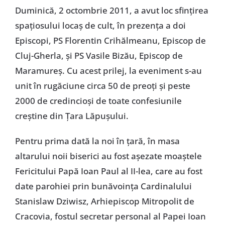
Duminică, 2 octombrie 2011, a avut loc sfinţirea
spaţiosului locaş de cult, în prezenţa a doi
Episcopi, PS Florentin Crihălmeanu, Episcop de
Cluj-Gherla, şi PS Vasile Bizău, Episcop de
Maramureş. Cu acest prilej, la eveniment s-au
unit în rugăciune circa 50 de preoţi şi peste
2000 de credincioşi de toate confesiunile
creştine din Ţara Lăpuşului.
Pentru prima dată la noi în ţară, în masa
altarului noii biserici au fost aşezate moaştele
Fericitului Papă Ioan Paul al II-lea, care au fost
date parohiei prin bunăvoinţa Cardinalului
Stanislaw Dziwisz, Arhiepiscop Mitropolit de
Cracovia, fostul secretar personal al Papei Ioan