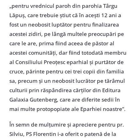
„pentru vrednicul paroh din parohia Târgu
Lăpuş, care trebuie ştiut că în aceşti 12 ani a
fost un neobosit luptător pentru finalizarea
acestei zidiri, pe lângă multele preocupări pe
care le are, prima fiind aceea de păstor al
acestei comunităţi, dar fiind totodată membru
al Consiliului Preoţesc eparhial şi purtător de
cruce, părinte pentru cei trei copii din familia
sa, precum şi un neobosit lucrător pe tărâmul
culturii prin răspândirea cărţilor din Editura
Galaxia Gutenberg, care are diferite sedii în
mai multe protopopiate ale Eparhiei noastre”.
În semn de mulţumire şi apreciere pentru pr.
Silviu, PS Florentin i-a oferit o patenă de la