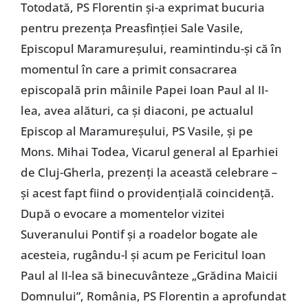
Totodată, PS Florentin şi-a exprimat bucuria
pentru prezenţa Preasfinţiei Sale Vasile,
Episcopul Maramureşului, reamintindu-şi că în
momentul în care a primit consacrarea
episcopală prin mâinile Papei Ioan Paul al II-
lea, avea alături, ca şi diaconi, pe actualul
Episcop al Maramureşului, PS Vasile, şi pe
Mons. Mihai Todea, Vicarul general al Eparhiei
de Cluj-Gherla, prezenţi la această celebrare –
şi acest fapt fiind o providenţială coincidenţă.
După o evocare a momentelor vizitei
Suveranului Pontif şi a roadelor bogate ale
acesteia, rugându-l şi acum pe Fericitul Ioan
Paul al II-lea să binecuvânteze „Grădina Maicii
Domnului”, România, PS Florentin a aprofundat