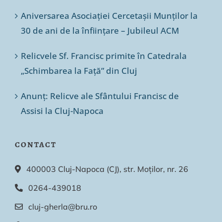
Aniversarea Asociației Cercetașii Munților la
30 de ani de la înființare – Jubileul ACM
Relicvele Sf. Francisc primite în Catedrala
„Schimbarea la Față” din Cluj
Anunț: Relicve ale Sfântului Francisc de
Assisi la Cluj-Napoca
CONTACT
400003 Cluj-Napoca (CJ), str. Moților, nr. 26
0264-439018
cluj-gherla@bru.ro