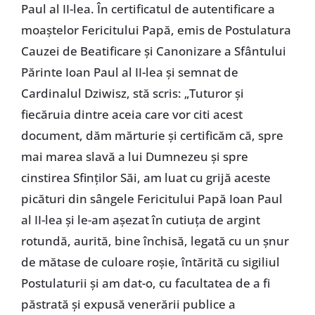
Paul al II-lea. În certificatul de autentificare a
moaştelor Fericitului Papă, emis de Postulatura
Cauzei de Beatificare şi Canonizare a Sfântului
Părinte Ioan Paul al II-lea şi semnat de
Cardinalul Dziwisz, stă scris: „Tuturor şi
fiecăruia dintre aceia care vor citi acest
document, dăm mărturie şi certificăm că, spre
mai marea slavă a lui Dumnezeu şi spre
cinstirea Sfinţilor Săi, am luat cu grijă aceste
picături din sângele Fericitului Papă Ioan Paul
al II-lea şi le-am aşezat în cutiuţa de argint
rotundă, aurită, bine închisă, legată cu un şnur
de mătase de culoare roşie, întărită cu sigiliul
Postulaturii şi am dat-o, cu facultatea de a fi
păstrată şi expusă venerării publice a