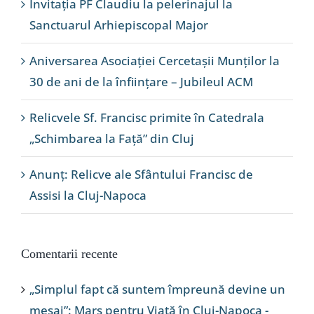
Invitația PF Claudiu la pelerinajul la
Sanctuarul Arhiepiscopal Major
Aniversarea Asociației Cercetașii Munților la
30 de ani de la înființare – Jubileul ACM
Relicvele Sf. Francisc primite în Catedrala
„Schimbarea la Față” din Cluj
Anunț: Relicve ale Sfântului Francisc de
Assisi la Cluj-Napoca
Comentarii recente
„Simplul fapt că suntem împreună devine un
mesaj”: Marș pentru Viață în Cluj-Napoca -