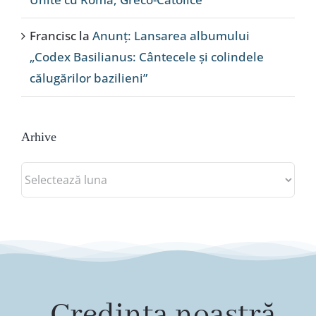
Francisc
la
Anunț: Lansarea albumului
„Codex Basilianus: Cântecele și colindele
călugărilor bazilieni”
Arhive
Arhive
„Credința noastră