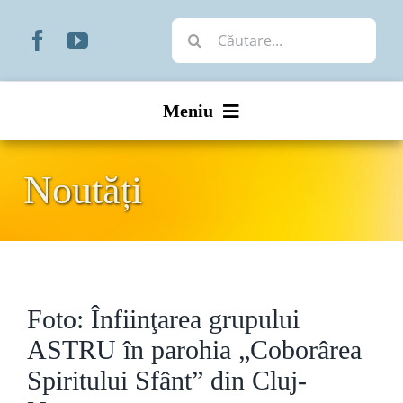
Skip
Cautare...
to
content
Meniu
Start
Noutăți
Noutăți
Prezentare
Foto: Înfiinţarea grupului
Organizare
ASTRU în parohia „Coborârea
Liturgic
Spiritului Sfânt” din Cluj-