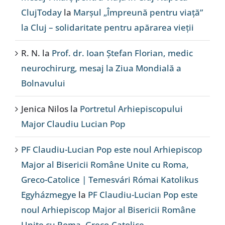
ClujToday
la
Marșul „Împreună pentru viață”
la Cluj – solidaritate pentru apărarea vieții
R. N.
la
Prof. dr. Ioan Ștefan Florian, medic
neurochirurg, mesaj la Ziua Mondială a
Bolnavului
Jenica Nilos
la
Portretul Arhiepiscopului
Major Claudiu Lucian Pop
PF Claudiu-Lucian Pop este noul Arhiepiscop
Major al Bisericii Române Unite cu Roma,
Greco-Catolice | Temesvári Római Katolikus
Egyházmegye
la
PF Claudiu-Lucian Pop este
noul Arhiepiscop Major al Bisericii Române
Unite cu Roma, Greco-Catolice