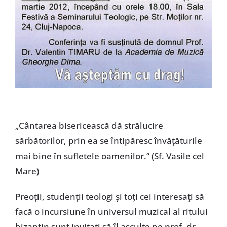
„Cântarea bisericească dă strălucire
sărbătorilor, prin ea se întipăresc învăţăturile
mai bine în sufletele oamenilor.” (Sf. Vasile cel
Mare)
Preoţii, studenţii teologi şi toţi cei interesaţi să
facă o incursiune în universul muzical al ritului
bizantin sunt invitaţi să îl asculte pe prof. dr.