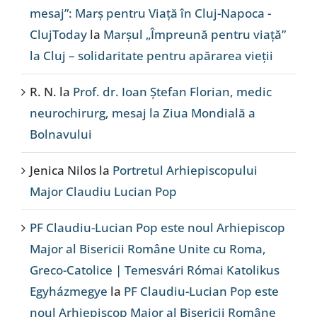
mesaj”: Marș pentru Viață în Cluj-Napoca -
ClujToday
la
Marșul „Împreună pentru viață”
la Cluj – solidaritate pentru apărarea vieții
R. N.
la
Prof. dr. Ioan Ștefan Florian, medic
neurochirurg, mesaj la Ziua Mondială a
Bolnavului
Jenica Nilos
la
Portretul Arhiepiscopului
Major Claudiu Lucian Pop
PF Claudiu-Lucian Pop este noul Arhiepiscop
Major al Bisericii Române Unite cu Roma,
Greco-Catolice | Temesvári Római Katolikus
Egyházmegye
la
PF Claudiu-Lucian Pop este
noul Arhiepiscop Major al Bisericii Române