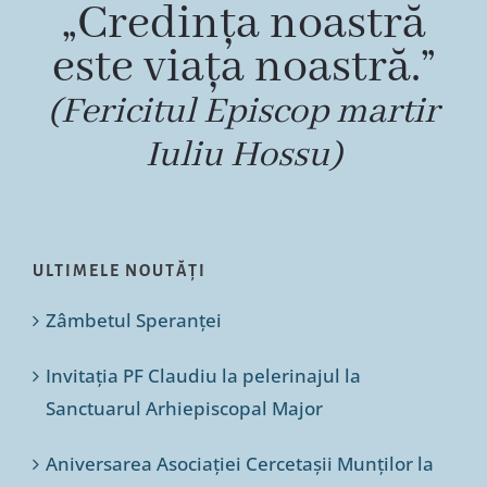
„Credința noastră
este viața noastră.”
(Fericitul Episcop martir
Iuliu Hossu)
ULTIMELE NOUTĂȚI
Zâmbetul Speranței
Invitația PF Claudiu la pelerinajul la
Sanctuarul Arhiepiscopal Major
Aniversarea Asociației Cercetașii Munților la