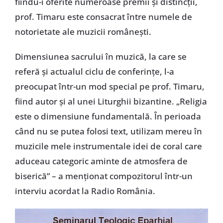
fiindu-i oferite numeroase premii şi distincţii,
prof. Timaru este consacrat între numele de
notorietate ale muzicii româneşti.
Dimensiunea sacrului în muzică, la care se
referă şi actualul ciclu de conferinţe, l-a
preocupat într-un mod special pe prof. Timaru,
fiind autor şi al unei Liturghii bizantine. „Religia
este o dimensiune fundamentală. În perioada
când nu se putea folosi text, utilizam mereu în
muzicile mele instrumentale idei de coral care
aduceau categoric aminte de atmosfera de
biserică” – a menţionat compozitorul într-un
interviu acordat la Radio România.