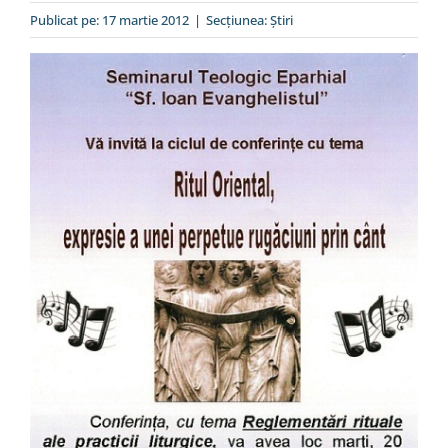
Special
Publicat pe: 17 martie 2012
|
Secțiunea:
Ştiri