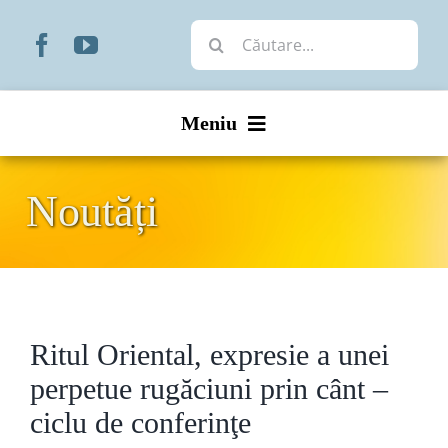
Skip
Cautare...
to
content
Meniu
Start
Noutăți
Noutăți
Prezentare
Ritul Oriental, expresie a unei
Organizare
perpetue rugăciuni prin cânt –
Liturgic
ciclu de conferinţe