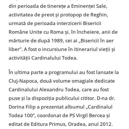
din perioada de tinereţe a Eminenţei Sale,
activitatea de preot şi protopop de Reghin,
urmată de perioada interzicerii Bisericii
Române Unite cu Roma şi, în încheiere, anii de
mărturie de după 1989, cei ai „Bisericii în aer
liber”. A fost o incursiune în itinerariul vieţii şi
activităţii Cardinalului Todea.
În ultima parte a programului au fost lansate la
Cluj-Napoca, două volume omagiale dedicate
Cardinalului Alexandru Todea, care au fost
puse şi la dispoziţia publicului cititor. D-na dr.
Dorina Filip a prezentat albumul „Cardinalul
Todea 100”, coordonat de PS Virgil Bercea şi
editat de Editura Primus, Oradea, anul 2012.