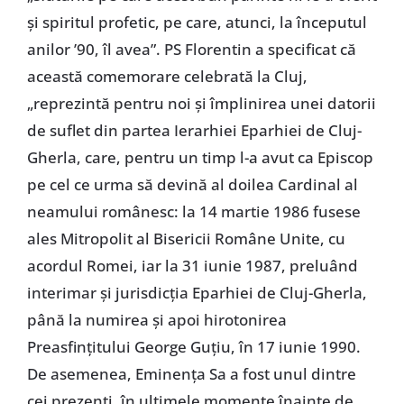
şi spiritul profetic, pe care, atunci, la începutul
anilor ’90, îl avea”. PS Florentin a specificat că
această comemorare celebrată la Cluj,
„reprezintă pentru noi şi împlinirea unei datorii
de suflet din partea Ierarhiei Eparhiei de Cluj-
Gherla, care, pentru un timp l-a avut ca Episcop
pe cel ce urma să devină al doilea Cardinal al
neamului românesc: la 14 martie 1986 fusese
ales Mitropolit al Bisericii Române Unite, cu
acordul Romei, iar la 31 iunie 1987, preluând
interimar şi jurisdicţia Eparhiei de Cluj-Gherla,
până la numirea şi apoi hirotonirea
Preasfinţitului George Guţiu, în 17 iunie 1990.
De asemenea, Eminenţa Sa a fost unul dintre
cei prezenţi, în ultimele momente înainte de