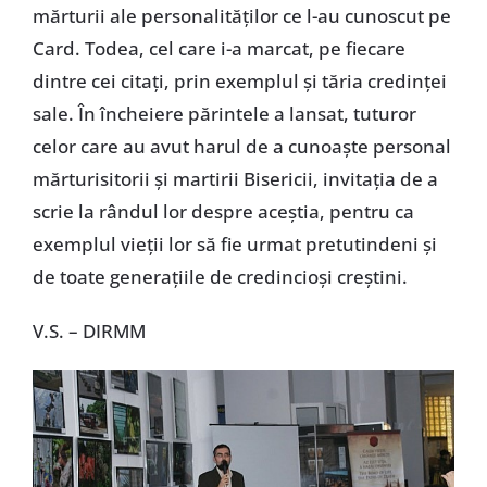
mărturii ale personalităţilor ce l-au cunoscut pe
Card. Todea, cel care i-a marcat, pe fiecare
dintre cei citaţi, prin exemplul şi tăria credinţei
sale. În încheiere părintele a lansat, tuturor
celor care au avut harul de a cunoaşte personal
mărturisitorii şi martirii Bisericii, invitaţia de a
scrie la rândul lor despre aceştia, pentru ca
exemplul vieţii lor să fie urmat pretutindeni şi
de toate generaţiile de credincioşi creştini.
V.S. – DIRMM