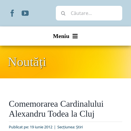
Skip
Cautare...
to
content
Meniu
Start
Noutăți
Noutăți
Prezentare
Comemorarea Cardinalului
Organizare
Alexandru Todea la Cluj
Liturgic
Publicat pe: 19 iunie 2012
|
Secțiunea:
Ştiri