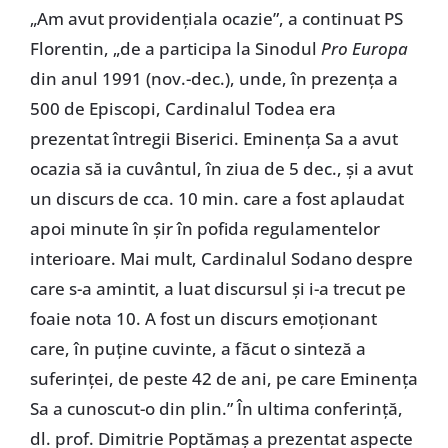
„Am avut providenţiala ocazie”, a continuat PS
Florentin, „de a participa la Sinodul
Pro Europa
din anul 1991 (nov.-dec.), unde, în prezenţa a
500 de Episcopi, Cardinalul Todea era
prezentat întregii Biserici. Eminenţa Sa a avut
ocazia să ia cuvântul, în ziua de 5 dec., şi a avut
un discurs de cca. 10 min. care a fost aplaudat
apoi minute în şir în pofida regulamentelor
interioare. Mai mult, Cardinalul Sodano despre
care s-a amintit, a luat discursul şi i-a trecut pe
foaie nota 10. A fost un discurs emoţionant
care, în puţine cuvinte, a făcut o sinteză a
suferinţei, de peste 42 de ani, pe care Eminenţa
Sa a cunoscut-o din plin.” În ultima conferinţă,
dl. prof. Dimitrie Poptămaş a prezentat aspecte