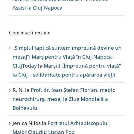
Assisi la Cluj-Napoca
Comentarii recente
„Simplul fapt că suntem împreună devine un
mesaj”: Marș pentru Viață în Cluj-Napoca -
ClujToday
la
Marșul „Împreună pentru viață”
la Cluj – solidaritate pentru apărarea vieții
R. N.
la
Prof. dr. Ioan Ștefan Florian, medic
neurochirurg, mesaj la Ziua Mondială a
Bolnavului
Jenica Nilos
la
Portretul Arhiepiscopului
Major Claudiu Lucian Pop