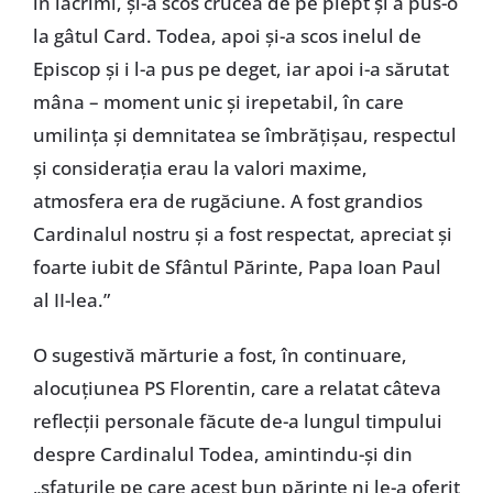
în lacrimi, şi-a scos crucea de pe piept şi a pus-o
la gâtul Card. Todea, apoi şi-a scos inelul de
Episcop şi i l-a pus pe deget, iar apoi i-a sărutat
mâna – moment unic şi irepetabil, în care
umilinţa şi demnitatea se îmbrăţişau, respectul
şi consideraţia erau la valori maxime,
atmosfera era de rugăciune. A fost grandios
Cardinalul nostru şi a fost respectat, apreciat şi
foarte iubit de Sfântul Părinte, Papa Ioan Paul
al II-lea.”
O sugestivă mărturie a fost, în continuare,
alocuţiunea PS Florentin, care a relatat câteva
reflecţii personale făcute de-a lungul timpului
despre Cardinalul Todea, amintindu-şi din
„sfaturile pe care acest bun părinte ni le-a oferit