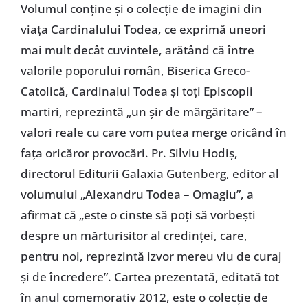
Volumul conţine şi o colecţie de imagini din
viaţa Cardinalului Todea, ce exprimă uneori
mai mult decât cuvintele, arătând că între
valorile poporului român, Biserica Greco-
Catolică, Cardinalul Todea şi toţi Episcopii
martiri, reprezintă „un şir de mărgăritare” –
valori reale cu care vom putea merge oricând în
faţa oricăror provocări. Pr. Silviu Hodiş,
directorul Editurii Galaxia Gutenberg, editor al
volumului „Alexandru Todea – Omagiu”, a
afirmat că „este o cinste să poţi să vorbeşti
despre un mărturisitor al credinţei, care,
pentru noi, reprezintă izvor mereu viu de curaj
şi de încredere”. Cartea prezentată, editată tot
în anul comemorativ 2012, este o colecţie de