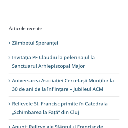
Articole recente
Zâmbetul Speranței
Invitația PF Claudiu la pelerinajul la
Sanctuarul Arhiepiscopal Major
Aniversarea Asociației Cercetașii Munților la
30 de ani de la înființare – Jubileul ACM
Relicvele Sf. Francisc primite în Catedrala
„Schimbarea la Față” din Cluj
Anunț: Relicve ale Sfântului Francisc de