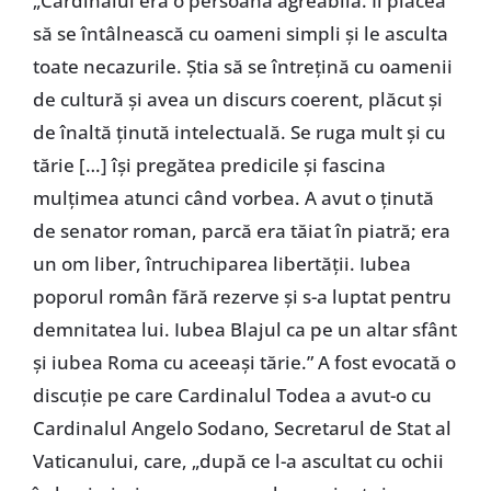
„Cardinalul era o persoană agreabilă. Îi plăcea
să se întâlnească cu oameni simpli şi le asculta
toate necazurile. Ştia să se întreţină cu oamenii
de cultură şi avea un discurs coerent, plăcut şi
de înaltă ţinută intelectuală. Se ruga mult şi cu
tărie […] îşi pregătea predicile şi fascina
mulţimea atunci când vorbea. A avut o ţinută
de senator roman, parcă era tăiat în piatră; era
un om liber, întruchiparea libertăţii. Iubea
poporul român fără rezerve şi s-a luptat pentru
demnitatea lui. Iubea Blajul ca pe un altar sfânt
şi iubea Roma cu aceeaşi tărie.” A fost evocată o
discuţie pe care Cardinalul Todea a avut-o cu
Cardinalul Angelo Sodano, Secretarul de Stat al
Vaticanului, care, „după ce l-a ascultat cu ochii