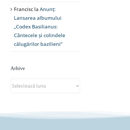
Francisc
la
Anunț:
Lansarea albumului
„Codex Basilianus:
Cântecele și colindele
călugărilor bazilieni”
Arhive
Arhive