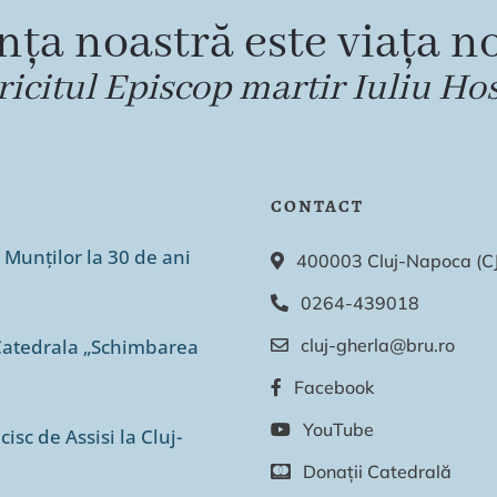
nța noastră este viața no
ricitul Episcop martir Iuliu Ho
CONTACT
 Munților la 30 de ani
400003 Cluj-Napoca (CJ),
0264-439018
n Catedrala „Schimbarea
cluj-gherla@bru.ro
Facebook
YouTube
isc de Assisi la Cluj-
Donații Catedrală