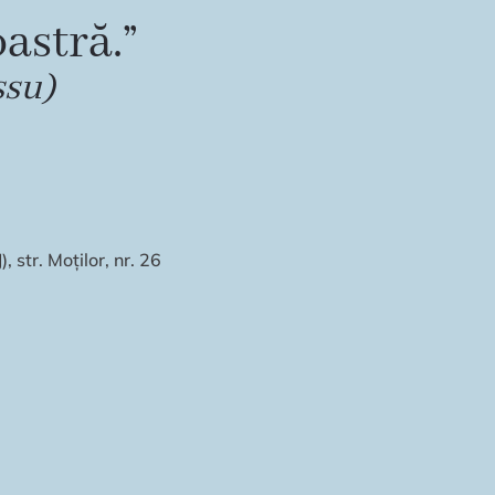
astră.”
ssu)
 str. Moților, nr. 26