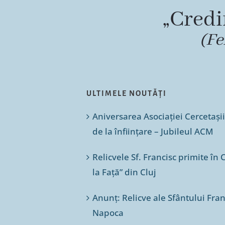
„Credi
(Fe
ULTIMELE NOUTĂȚI
Aniversarea Asociației Cercetașii
de la înființare – Jubileul ACM
Relicvele Sf. Francisc primite î
la Față” din Cluj
Anunț: Relicve ale Sfântului Franc
Napoca