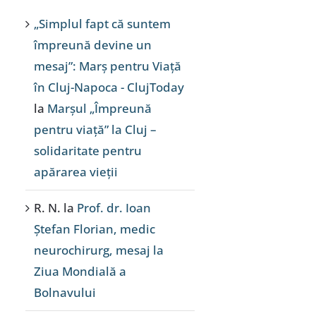
„Simplul fapt că suntem
împreună devine un
mesaj”: Marș pentru Viață
în Cluj-Napoca - ClujToday
la
Marșul „Împreună
pentru viață” la Cluj –
solidaritate pentru
apărarea vieții
R. N.
la
Prof. dr. Ioan
Ștefan Florian, medic
neurochirurg, mesaj la
Ziua Mondială a
Bolnavului