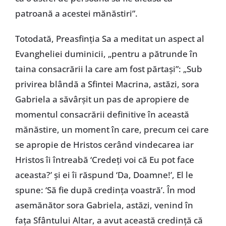
patroană a acestei mănăstiri”.
Totodată, Preasfinţia Sa a meditat un aspect al
Evangheliei duminicii, „pentru a pătrunde în
taina consacrării la care am fost părtaşi”: „Sub
privirea blândă a Sfintei Macrina, astăzi, sora
Gabriela a săvârşit un pas de apropiere de
momentul consacrării definitive în această
mănăstire, un moment în care, precum cei care
se apropie de Hristos cerând vindecarea iar
Hristos îi întreabă ‘Credeţi voi că Eu pot face
aceasta?’ şi ei îi răspund ‘Da, Doamne!’, El le
spune: ‘Să fie după credinţa voastră’. În mod
asemănător sora Gabriela, astăzi, venind în
faţa Sfântului Altar, a avut această credinţă că