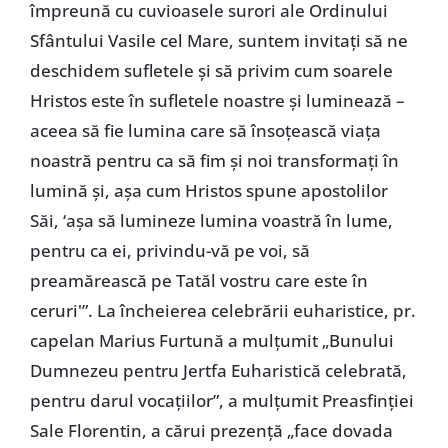
împreună cu cuvioasele surori ale Ordinului
Sfântului Vasile cel Mare, suntem invitaţi să ne
deschidem sufletele şi să privim cum soarele
Hristos este în sufletele noastre şi luminează –
aceea să fie lumina care să însoţească viaţa
noastră pentru ca să fim şi noi transformaţi în
lumină şi, aşa cum Hristos spune apostolilor
Săi, ‘aşa să lumineze lumina voastră în lume,
pentru ca ei, privindu-vă pe voi, să
preamărească pe Tatăl vostru care este în
ceruri'”. La încheierea celebrării euharistice, pr.
capelan Marius Furtună a mulţumit „Bunului
Dumnezeu pentru Jertfa Euharistică celebrată,
pentru darul vocaţiilor”, a mulţumit Preasfinţiei
Sale Florentin, a cărui prezenţă „face dovada