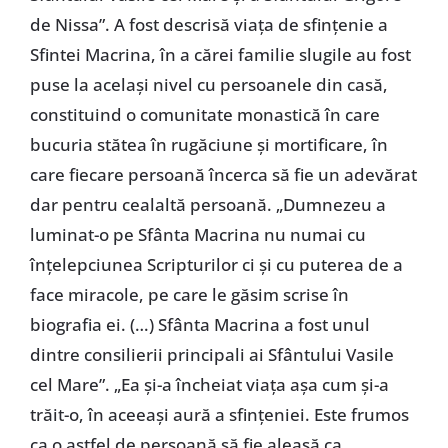
de Nissa”. A fost descrisă viaţa de sfinţenie a
Sfintei Macrina, în a cărei familie slugile au fost
puse la acelaşi nivel cu persoanele din casă,
constituind o comunitate monastică în care
bucuria stătea în rugăciune şi mortificare, în
care fiecare persoană încerca să fie un adevărat
dar pentru cealaltă persoană. „Dumnezeu a
luminat-o pe Sfânta Macrina nu numai cu
înţelepciunea Scripturilor ci şi cu puterea de a
face miracole, pe care le găsim scrise în
biografia ei. (…) Sfânta Macrina a fost unul
dintre consilierii principali ai Sfântului Vasile
cel Mare”. „Ea şi-a încheiat viaţa aşa cum şi-a
trăit-o, în aceeaşi aură a sfinţeniei. Este frumos
ca o astfel de persoană să fie aleasă ca