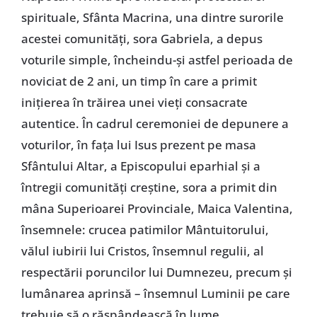
spirituale, Sfânta Macrina, una dintre surorile
acestei comunităţi, sora Gabriela, a depus
voturile simple, încheindu-şi astfel perioada de
noviciat de 2 ani, un timp în care a primit
iniţierea în trăirea unei vieţi consacrate
autentice. În cadrul ceremoniei de depunere a
voturilor, în faţa lui Isus prezent pe masa
Sfântului Altar, a Episcopului eparhial şi a
întregii comunităţi creştine, sora a primit din
mâna Superioarei Provinciale, Maica Valentina,
însemnele: crucea patimilor Mântuitorului,
vălul iubirii lui Cristos, însemnul regulii, al
respectării poruncilor lui Dumnezeu, precum şi
lumânarea aprinsă – însemnul Luminii pe care
trebuie să o răspândească în lume.