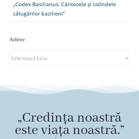
„Codex Basilianus: Cântecele și colindele
călugărilor bazilieni”
Arhive
Arhive
„Credința noastră
este viața noastră.”