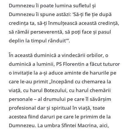
Dumnezeu îi poate lumina sufletul şi
Dumnezeu îi spune astăzi: ‘Să-ţi fie ţie după
credinţa ta, să-ţi înmulţească această credinţă,
să rămâi perseverentă, să poţi face şi pasul
deplin la timpul rânduit'”.
În această duminică a vindecării orbilor, o
duminică a luminii, PS Florentin a făcut tuturor
o invitaţie la a-şi aduce aminte de harurile pe
care le-au primit „începând cu chemarea la
viaţă, cu harul Botezului, cu harul chemării
personale – al drumului pe care îl săvârşim
profesional dar şi spiritual în viaţă, toate
acestea fiind daruri pe care le primim de la
Dumnezeu. La umbra Sfintei Macrina, aici,