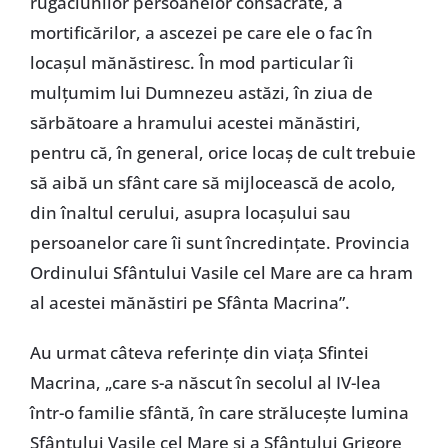
rugăciunilor persoanelor consacrate, a
mortificărilor, a ascezei pe care ele o fac în
locaşul mănăstiresc. În mod particular îi
mulţumim lui Dumnezeu astăzi, în ziua de
sărbătoare a hramului acestei mănăstiri,
pentru că, în general, orice locaş de cult trebuie
să aibă un sfânt care să mijlocească de acolo,
din înaltul cerului, asupra locaşului sau
persoanelor care îi sunt încredinţate. Provincia
Ordinului Sfântului Vasile cel Mare are ca hram
al acestei mănăstiri pe Sfânta Macrina”.
Au urmat câteva referinţe din viaţa Sfintei
Macrina, „care s-a născut în secolul al IV-lea
într-o familie sfântă, în care străluceşte lumina
Sfântului Vasile cel Mare şi a Sfântului Grigore