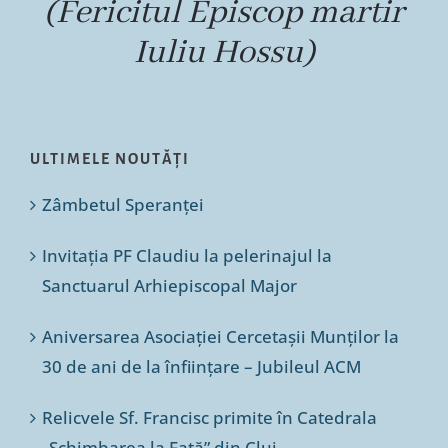
(Fericitul Episcop martir
Iuliu Hossu)
ULTIMELE NOUTĂȚI
Zâmbetul Speranței
Invitația PF Claudiu la pelerinajul la
Sanctuarul Arhiepiscopal Major
Aniversarea Asociației Cercetașii Munților la
30 de ani de la înființare – Jubileul ACM
Relicvele Sf. Francisc primite în Catedrala
„Schimbarea la Față” din Cluj