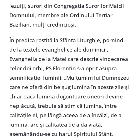
iezuiţi, surori din Congregaţia Surorilor Maicii
Domnului, membre ale Ordinului Terţiar
Bazilian, mulţi credincioşi.
În predica rostită la Sfânta Liturghie, pornind
de la textele evanghelice ale duminicii,
Evanghelia de la Matei care descrie vindecarea
celor doi orbi, PS Florentin s-a oprit asupra
semnificaţiei luminii: „Mulţumim lui Dumnezeu
care ne oferă din belşug lumina în aceste zile şi
chiar dacă lumina dogoritoare uneori devine
neplăcută, trebuie să ştim că lumina, între
calităţile ei, pe lângă aceea de a încălzi, de a
lumina, are şi calitatea de a da viaţă,
asemănându-se cu harul Spiritului Sfânt.