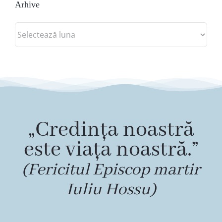
Arhive
Arhive
„Credința noastră
este viața noastră.”
(Fericitul Episcop martir
Iuliu Hossu)