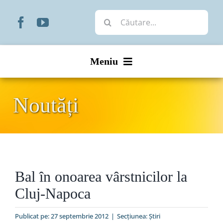
Skip
Cautare...
to
content
Meniu
Start
Noutăți
Noutăți
Prezentare
Bal în onoarea vârstnicilor la
Organizare
Cluj-Napoca
Liturgic
Publicat pe: 27 septembrie 2012
|
Secțiunea:
Ştiri