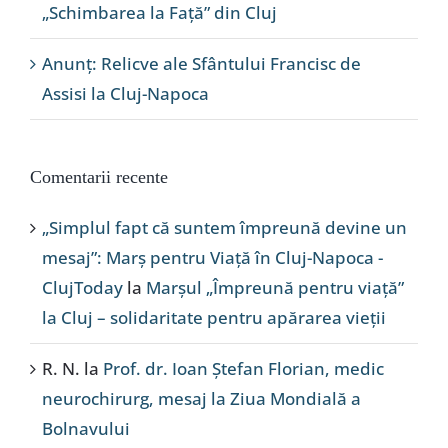
„Schimbarea la Față” din Cluj
Anunț: Relicve ale Sfântului Francisc de
Assisi la Cluj-Napoca
Comentarii recente
„Simplul fapt că suntem împreună devine un
mesaj”: Marș pentru Viață în Cluj-Napoca -
ClujToday
la
Marșul „Împreună pentru viață”
la Cluj – solidaritate pentru apărarea vieții
R. N.
la
Prof. dr. Ioan Ștefan Florian, medic
neurochirurg, mesaj la Ziua Mondială a
Bolnavului