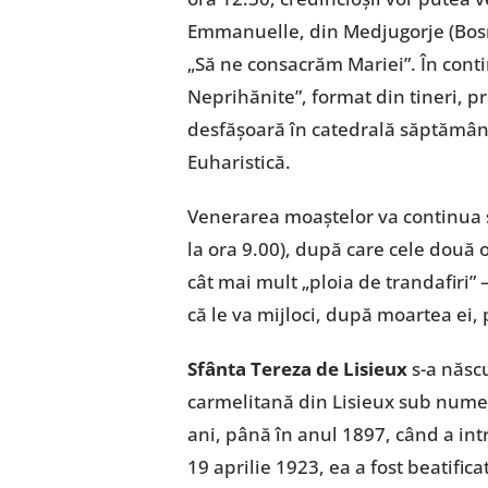
Emmanuelle, din Medjugorje (Bosn
„Să ne consacrăm Mariei”. În cont
Neprihănite”, format din tineri, 
desfăşoară în catedrală săptămânal 
Euharistică.
Venerarea moaştelor va continua şi
la ora 9.00), după care cele două 
cât mai mult „ploia de trandafiri” 
că le va mijloci, după moartea ei,
Sfânta Tereza de Lisieux
s-a născu
carmelitană din Lisieux sub num
ani, până în anul 1897, când a intr
19 aprilie 1923, ea a fost beatific