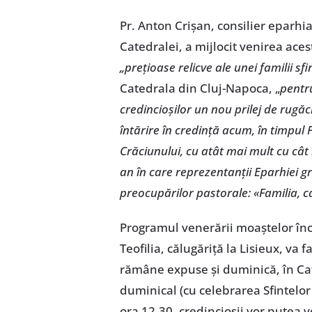
Pr. Anton Crişan, consilier eparhial
Catedralei, a mijlocit venirea aces
„preţioase relicve ale unei familii sfi
Catedrala din Cluj-Napoca, „
pentru
credincioşilor un nou prilej de rugăc
întărire în credinţă
acum, în timpul 
Crăciunului, cu atât mai mult cu cât 
an în care reprezentanţii Eparhiei g
preocupărilor pastorale: «Familia, ca
Programul venerării moaştelor înc
Teofilia, călugăriţă la Lisieux, va 
rămâne expuse şi duminică, în Ca
duminical (cu celebrarea Sfintelor L
ora 12.30, credincioşii vor putea 