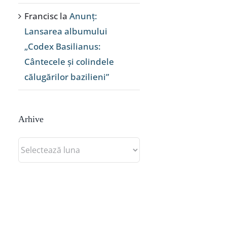
Francisc
la
Anunț:
Lansarea albumului
„Codex Basilianus:
Cântecele și colindele
călugărilor bazilieni”
Arhive
Arhive