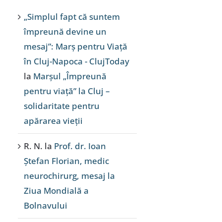
„Simplul fapt că suntem
împreună devine un
mesaj”: Marș pentru Viață
în Cluj-Napoca - ClujToday
la
Marșul „Împreună
pentru viață” la Cluj –
solidaritate pentru
apărarea vieții
R. N.
la
Prof. dr. Ioan
Ștefan Florian, medic
neurochirurg, mesaj la
Ziua Mondială a
Bolnavului