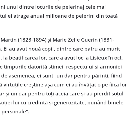
ni unul dintre locurile de pelerinaj cele mai
ul ei atrage anual milioane de pelerini din toată
is Martin (1823-1894) şi Marie Zelie Guerin (1831-
. Ei au avut nouă copii, dintre care patru au murit
 la beatificarea lor, care a avut loc la Lisieux în oct.
e timpurile datorită stimei, respectului şi armoniei
”, de asemenea, ei sunt „un dar pentru părinţi, fiind
 virtuţile creştine aşa cum ei au învăţat-o pe fiica lor
ar şi un dar pentru toţi aceia care şi-au pierdit soţul
 soţiei lui cu credinţă şi generozitate, punând binele
i personale”.