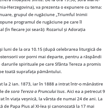
ia-Herzegovina), va prezenta o expunere cu tema:
inuare, grupul de rugăciune „Triumful Inimii
propune programul de rugăciune pe care îl
(în fiecare joi seară): Rozariul şi Adoraţia
 luni de la ora 10.15 (după celebrarea liturgică de
ostensorii vor porni mai departe, pentru a răspândi
– darurile spirituale pe care Sfânta Tereza a promis
 pe toată suprafaţa pământului.
t la 2 ian. 1873, iar în 1888 a intrat într-o mănăstire
ele de
sora Tereza a Pruncului Isus
. Aici ea a petrecut 9
at în viaţa veşnică, la vârsta de numai 24 de ani. La
ată de Papa Pius al XI-lea şi canonozată la 17 mai