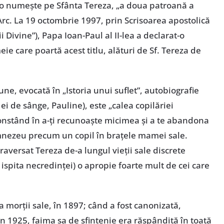
a o numeşte pe Sfânta Tereza, „a doua patroană a
Arc. La 19 octombrie 1997, prin Scrisoarea apostolică
ii Divine”), Papa Ioan-Paul al II-lea a declarat-o
meie care poartă acest titlu, alături de Sf. Tereza de
ne, evocată în „Istoria unui suflet”, autobiografie
 ei de sânge, Pauline), este „calea copilăriei
constând în a-ţi recunoaşte micimea şi a te abandona
mnezeu precum un copil în braţele mamei sale.
traversat Tereza de-a lungul vieţii sale discrete
, ispita necredinţei) o apropie foarte mult de cei care
.
 morţii sale, în 1897; când a fost canonizată,
în 1925, faima sa de sfinţenie era răspândită în toată