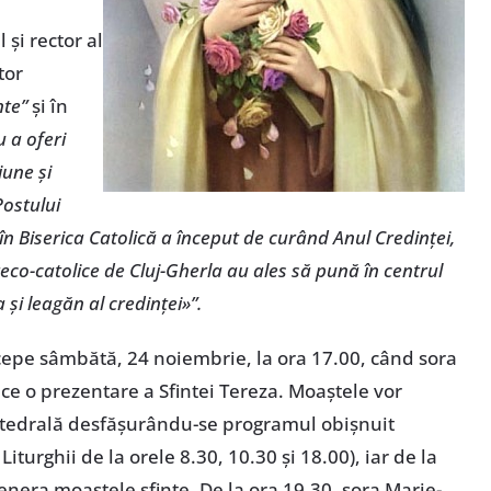
 şi rector al
tor
nte”
şi în
 a oferi
iune şi
Postului
în Biserica Catolică a început de curând Anul Credinţei,
reco-catolice de Cluj-Gherla au ales să pună în centrul
 şi leagăn al credinţei»”.
epe sâmbătă, 24 noiembrie, la ora 17.00, când sora
face o prezentare a Sfintei Tereza. Moaştele vor
tedrală desfăşurându-se programul obişnuit
iturghii de la orele 8.30, 10.30 şi 18.00), iar de la
venera moaştele sfinte. De la ora 19.30, sora Marie-