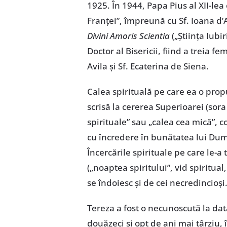
1925. În 1944, Papa Pius al XII-le
Franţei”, împreună cu Sf. Ioana d’
Divini Amoris Scientia
(„Ştiinţa Iubir
Doctor al Bisericii, fiind a treia fe
Avila şi Sf. Ecaterina de Siena.
Calea spirituală pe care ea o propu
scrisă la cererea Superioarei (sora
spirituale” sau „calea cea mică”, 
cu încredere în bunătatea lui Du
Încercările spirituale pe care le-a 
(„noaptea spiritului”, vid spiritual
se îndoiesc şi de cei necredincioşi
Tereza a fost o necunoscută la data
douăzeci şi opt de ani mai târziu, 