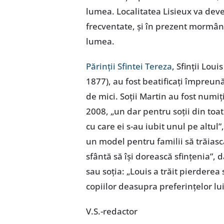
lumea. Localitatea Lisieux va deve
frecventate, şi în prezent mormânt
lumea.
Părinţii Sfintei Tereza
, Sfinţii Lou
1877), au fost beatificaţi împreună
de mici. Soţii Martin au fost numiţi,
2008, „un dar pentru soţii din toat
cu care ei s-au iubit unul pe altul
un model pentru familii să trăiască
sfântă să îşi dorească sfinţenia”, d
sau soţia: „Louis a trăit pierderea
copiilor deasupra preferinţelor lu
V.S.-redactor