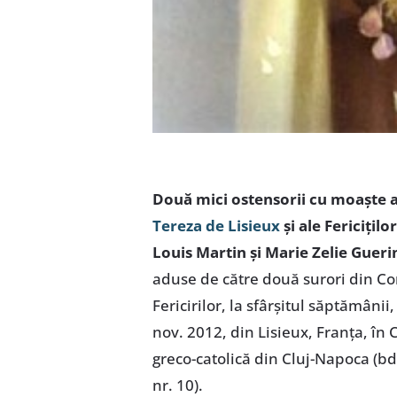
Două mici ostensorii cu moaşte 
Tereza de Lisieux
şi ale Fericiţilor
Louis Martin şi Marie Zelie Gueri
aduse de către două surori din C
Fericirilor, la sfârşitul săptămânii,
nov. 2012, din Lisieux, Franţa, în 
greco-catolică din Cluj-Napoca (bd
nr. 10).