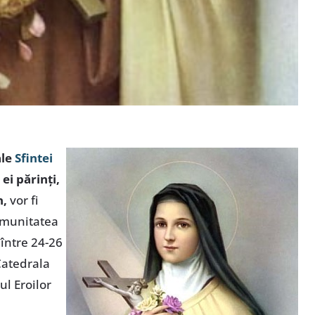
ale
Sfintei
 ei părinţi,
n,
vor fi
omunitatea
 între 24-26
Catedrala
ul Eroilor