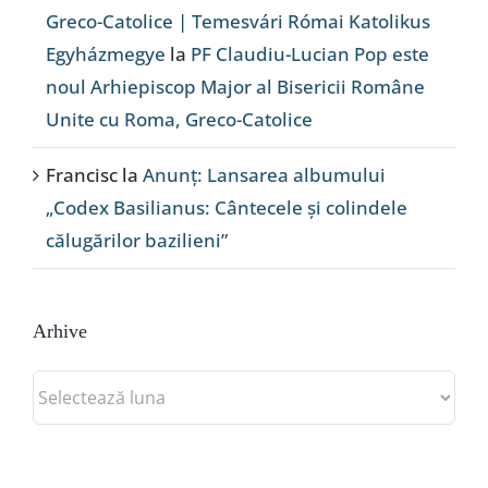
Greco-Catolice | Temesvári Római Katolikus
Egyházmegye
la
PF Claudiu-Lucian Pop este
noul Arhiepiscop Major al Bisericii Române
Unite cu Roma, Greco-Catolice
Francisc
la
Anunț: Lansarea albumului
„Codex Basilianus: Cântecele și colindele
călugărilor bazilieni”
Arhive
Arhive