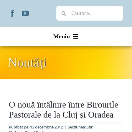
Skip
Cautare...
to
content
Meniu
Start
Noutăți
Noutăți
Prezentare
O nouă întâlnire între Birourile
Organizare
Pastorale de la Cluj şi Oradea
Liturgic
Publicat pe: 13 decembrie 2012
|
Secțiunea:
Ştiri
|