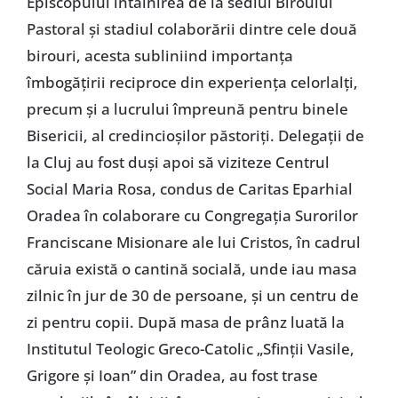
Episcopului întâlnirea de la sediul Biroului
Pastoral şi stadiul colaborării dintre cele două
birouri, acesta subliniind importanţa
îmbogăţirii reciproce din experienţa celorlalţi,
precum şi a lucrului împreună pentru binele
Bisericii, al credincioşilor păstoriţi. Delegaţii de
la Cluj au fost duşi apoi să viziteze Centrul
Social Maria Rosa, condus de Caritas Eparhial
Oradea în colaborare cu Congregaţia Surorilor
Franciscane Misionare ale lui Cristos, în cadrul
căruia există o cantină socială, unde iau masa
zilnic în jur de 30 de persoane, şi un centru de
zi pentru copii. După masa de prânz luată la
Institutul Teologic Greco-Catolic „Sfinţii Vasile,
Grigore şi Ioan” din Oradea, au fost trase