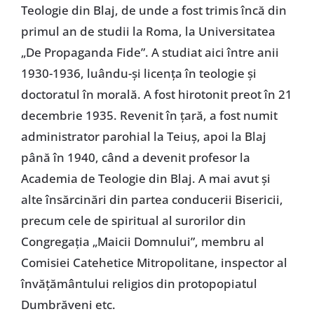
Teologie din Blaj, de unde a fost trimis încă din
primul an de studii la Roma, la Universitatea
„De Propaganda Fide”. A studiat aici între anii
1930-1936, luându-şi licenţa în teologie şi
doctoratul în morală. A fost hirotonit preot în 21
decembrie 1935. Revenit în ţară, a fost numit
administrator parohial la Teiuş, apoi la Blaj
până în 1940, când a devenit profesor la
Academia de Teologie din Blaj. A mai avut şi
alte însărcinări din partea conducerii Bisericii,
precum cele de spiritual al surorilor din
Congregaţia „Maicii Domnului”, membru al
Comisiei Catehetice Mitropolitane, inspector al
învăţământului religios din protopopiatul
Dumbrăveni etc.