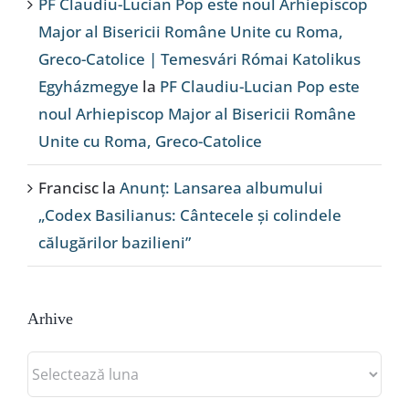
PF Claudiu-Lucian Pop este noul Arhiepiscop
Major al Bisericii Române Unite cu Roma,
Greco-Catolice | Temesvári Római Katolikus
Egyházmegye
la
PF Claudiu-Lucian Pop este
noul Arhiepiscop Major al Bisericii Române
Unite cu Roma, Greco-Catolice
Francisc
la
Anunț: Lansarea albumului
„Codex Basilianus: Cântecele și colindele
călugărilor bazilieni”
Arhive
Arhive