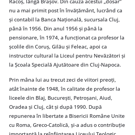
Racoş, lângă Braşov. Din cauza acestui „dosar”
nu a mai primit post în învăţământ, lucrând ca
şi contabil la Banca Naţională, sucursala Cluj,
până în 1956. Din anul 1956 şi până la
pensionare, în 1974, a funcţionat ca profesor la
şcolile din Coruş, Gilău şi Feleac, apoi ca
instructor cultural la Liceul pentru Nevăzători şi
la Şcoala Specială Ajutătoare din Cluj-Napoca.
Prin mâna lui au trecut zeci de viitori preoţi,
atât înainte de 1948, în calitate de profesor la
liceele din Blaj, Bucureşti, Petroşani, Aiud,
Oradea şi Cluj, cât şi după 1990. După
repunerea în libertate a Bisericii Române Unite
cu Roma, Greco-Catolică, şi-a adus o contribuţie
importantă la reînfiinţarea Liceului Teologic