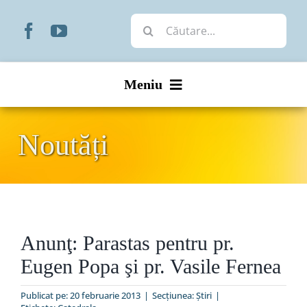
Skip
Cautare...
to
content
Meniu
Start
Noutăți
Noutăți
Prezentare
Anunţ: Parastas pentru pr.
Organizare
Eugen Popa şi pr. Vasile Fernea
Liturgic
Publicat pe: 20 februarie 2013
|
Secțiunea:
Ştiri
|