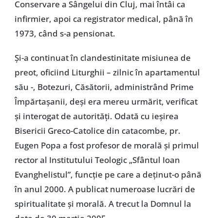
Conservare a Sângelui din Cluj, mai întâi ca
infirmier, apoi ca registrator medical, până în
1973, când s-a pensionat.
Şi-a continuat în clandestinitate misiunea de
preot, oficiind Liturghii – zilnic în apartamentul
său -, Botezuri, Căsătorii, administrând Prime
Împărtaşanii, deşi era mereu urmărit, verificat
şi interogat de autorităţi. Odată cu ieşirea
Bisericii Greco-Catolice din catacombe, pr.
Eugen Popa a fost profesor de morală şi primul
rector al Institutului Teologic „Sfântul Ioan
Evanghelistul”, funcţie pe care a deţinut-o până
în anul 2000. A publicat numeroase lucrări de
spiritualitate şi morală. A trecut la Domnul la