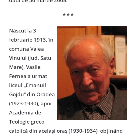
data de 30 martie 2005.
* * *
Născut la 3
februarie 1913, în
comuna Valea
Vinului (jud. Satu
Mare), Vasile
Fernea a urmat
liceul „Emanuil
Gojdu” din Oradea
(1923-1930), apoi
Academia de
Teologie greco-
catolică din acelaşi oraş (1930-1934), obţinând