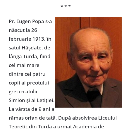
* * *
Pr. Eugen Popa s-a
născut la 26
februarie 1913, în
satul Hăşdate, de
lângă Turda, fiind
cel mai mare
dintre cei patru
copii ai preotului
greco-catolic
Simion şi ai Letiţiei.
La vârsta de 9 ani a
rămas orfan de tată. După absolvirea Liceului
Teoretic din Turda a urmat Academia de