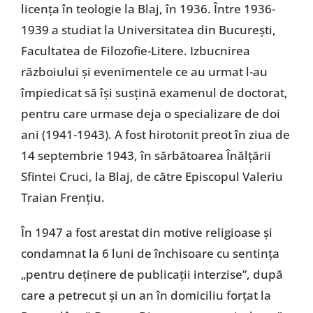
licenţa în teologie la Blaj, în 1936. Între 1936-
1939 a studiat la Universitatea din Bucureşti,
Facultatea de Filozofie-Litere. Izbucnirea
războiului şi evenimentele ce au urmat l-au
împiedicat să îşi susţină examenul de doctorat,
pentru care urmase deja o specializare de doi
ani (1941-1943). A fost hirotonit preot în ziua de
14 septembrie 1943, în sărbătoarea Înălţării
Sfintei Cruci, la Blaj, de către Episcopul Valeriu
Traian Frenţiu.
În 1947 a fost arestat din motive religioase şi
condamnat la 6 luni de închisoare cu sentinţa
„pentru deţinere de publicaţii interzise”, după
care a petrecut şi un an în domiciliu forţat la