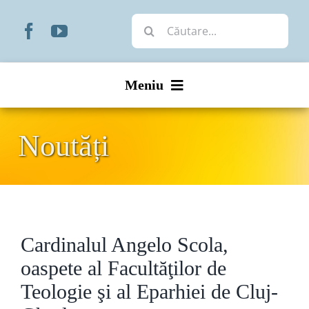
Skip
Cautare...
to
content
Meniu
Start
Noutăți
Noutăți
Prezentare
Cardinalul Angelo Scola,
Organizare
oaspete al Facultăţilor de
Liturgic
Teologie şi al Eparhiei de Cluj-