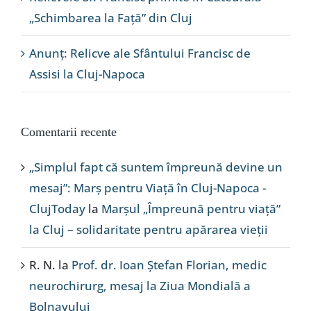
„Schimbarea la Față” din Cluj
Anunț: Relicve ale Sfântului Francisc de
Assisi la Cluj-Napoca
Comentarii recente
„Simplul fapt că suntem împreună devine un
mesaj”: Marș pentru Viață în Cluj-Napoca -
ClujToday
la
Marșul „Împreună pentru viață”
la Cluj – solidaritate pentru apărarea vieții
R. N.
la
Prof. dr. Ioan Ștefan Florian, medic
neurochirurg, mesaj la Ziua Mondială a
Bolnavului