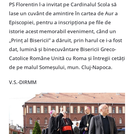
PS Florentin l-a invitat pe Cardinalul Scola să
lase un cuvânt de amintire în cartea de Aur a
Episcopiei, pentru a inscripţiona pe file de
istorie acest memorabil eveniment, când un
„Prinţ al Bisericii” a dăruit, prin harul ce i-a fost
dat, lumină şi binecuvântare Bisericii Greco-
Catolice Române Unită cu Roma şi întregii cetăţi
de pe malul Someşului, mun. Cluj-Napoca.
V.S.-DIRMM