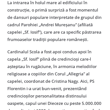
La intrarea în holul mare al edificiului în
construcţie, o primă surpriză a fost momentul
de dansuri populare interpretate de grupul din
cadrul Parohiei „Andrei Mureşanu” (afiliată
capelei „Sf. Iosif”), care are ca specific păstrarea
frumoaselor tradiţii populare româneşti.
Cardinalul Scola a fost apoi condus apoi în
capela „Sf. Iosif” plină de credincioşi care-l
aşteptau în rugăciune, în armonia melodiilor
religioase a copiilor din Corul „Allegria” al
capelei, coordonat de Cristina Nagy. Aici, PS
Florentin i-a urat bun-venit, prezentând
credincioşilor personalitatea distinsului
oaspete, capul unei Dieceze cu peste 5.000.000