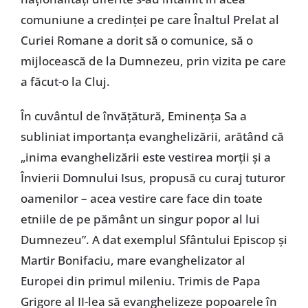
comuniune a credinţei pe care Înaltul Prelat al
Curiei Romane a dorit să o comunice, să o
mijlocească de la Dumnezeu, prin vizita pe care
a făcut-o la Cluj.
În cuvântul de învăţătură, Eminenţa Sa a
subliniat importanţa evanghelizării, arătând că
„inima evanghelizării este vestirea morţii şi a
Învierii Domnului Isus, propusă cu curaj tuturor
oamenilor – acea vestire care face din toate
etniile de pe pământ un singur popor al lui
Dumnezeu”. A dat exemplul Sfântului Episcop şi
Martir Bonifaciu, mare evanghelizator al
Europei din primul mileniu. Trimis de Papa
Grigore al II-lea să evanghelizeze popoarele în