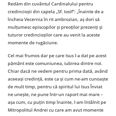
Redăm din cuvântul Cardinalului pentru
credincioşii din capela „Sf. Iosif”: „Înainte de a
încheia Vecernia în rit ambrozian, aş dori să
mulţumesc episcopilor şi preoţilor prezenţi şi
tuturor credincioşilor care au venit la aceste
momente de rugăciune.
Cel mai frumos dar pe care Isus l-a dat pe acest
pământ este comuniunea, iubirea dintre noi.
Chiar dacă ne vedem pentru prima dată, având
aceeaşi credinţă, este ca şi cum ne-am cunoaşte
de mult timp, pentru că spiritul lui Isus Înviat
ne uneşte, ne pune într-un raport mai mare –
aşa cum, cu puţin timp înainte, l-am întâlnit pe
Mitropolitul Andrei cu care am avut momente