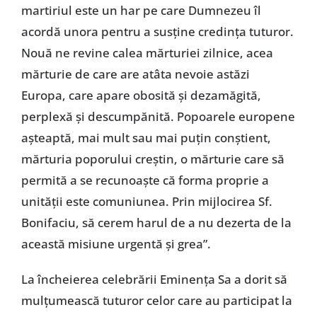
martiriul este un har pe care Dumnezeu îl
acordă unora pentru a susţine credinţa tuturor.
Nouă ne revine calea mărturiei zilnice, acea
mărturie de care are atâta nevoie astăzi
Europa, care apare obosită şi dezamăgită,
perplexă şi descumpănită. Popoarele europene
aşteaptă, mai mult sau mai puţin conştient,
mărturia poporului creştin, o mărturie care să
permită a se recunoaşte că forma proprie a
unităţii este comuniunea. Prin mijlocirea Sf.
Bonifaciu, să cerem harul de a nu dezerta de la
această misiune urgentă şi grea”.
La încheierea celebrării Eminenţa Sa a dorit să
mulţumească tuturor celor care au participat la