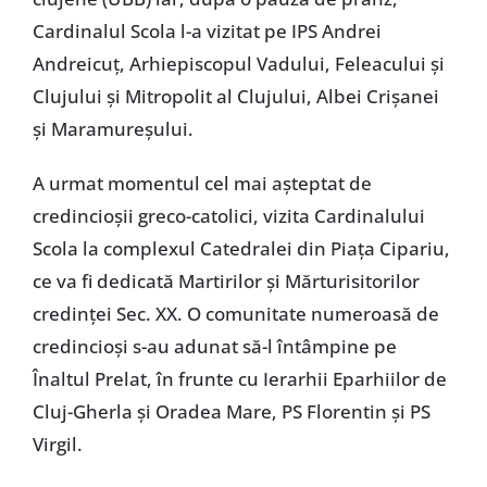
Cardinalul Scola l-a vizitat pe IPS Andrei
Andreicuţ, Arhiepiscopul Vadului, Feleacului şi
Clujului şi Mitropolit al Clujului, Albei Crişanei
şi Maramureşului.
A urmat momentul cel mai aşteptat de
credincioşii greco-catolici, vizita Cardinalului
Scola la complexul Catedralei din Piaţa Cipariu,
ce va fi dedicată Martirilor şi Mărturisitorilor
credinţei Sec. XX. O comunitate numeroasă de
credincioşi s-au adunat să-l întâmpine pe
Înaltul Prelat, în frunte cu Ierarhii Eparhiilor de
Cluj-Gherla şi Oradea Mare, PS Florentin şi PS
Virgil.