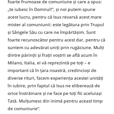
foarte frumoase de comuniune şi care a spus:
„te iubesc în Domnul!”, şi noi putem spune
acest lucru, pentru că Isus revarsă acest mare
mister al comuniunii: este legătura prin Trupul
şi Sângele Său cu care ne împărtăşim. Sunt
foarte recunoscător pentru acest dar, pentru că
suntem cu adevărat uniţi prin rugăciune. Mulţi
dintre părinţii şi fraţii voştrii se află acum în
Milano, Italia, ei vă reprezintă pe toţi – e
important că în ţara noastră, credincioşi de
diverse rituri, facem experienţa acestei unităţi
în iubire, prin faptul că Isus ne eliberează de
orice înstrăinare şi ne face pe toţi fiii aceluiaşi
Tată. Mulţumesc din inimă pentru aceast timp
de comuniune”.