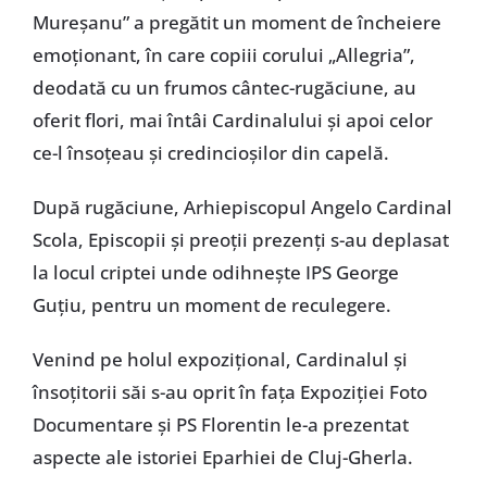
Mureşanu” a pregătit un moment de încheiere
emoţionant, în care copiii corului „Allegria”,
deodată cu un frumos cântec-rugăciune, au
oferit flori, mai întâi Cardinalului şi apoi celor
ce-l însoţeau şi credincioşilor din capelă.
După rugăciune, Arhiepiscopul Angelo Cardinal
Scola, Episcopii şi preoţii prezenţi s-au deplasat
la locul criptei unde odihneşte IPS George
Guţiu, pentru un moment de reculegere.
Venind pe holul expoziţional, Cardinalul şi
însoţitorii săi s-au oprit în faţa Expoziţiei Foto
Documentare şi PS Florentin le-a prezentat
aspecte ale istoriei Eparhiei de Cluj-Gherla.