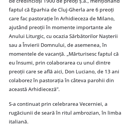
de credincioşi 1900 de preoţi ş.a., menţionând
faptul că Eparhia de Cluj-Gherla are 6 preoţi
care fac pastoraţie în Arhidieceza de Milano,
ajutând preoţii în momente importante ale
Anului Liturgic, cu ocazia Sărbătorilor Naşterii
sau a Învierii Domnului, de asemenea, în
momentele de vacanţă. „Mărturisesc faptul că
eu însumi, prin colaborarea cu unul dintre
preoţii care se află aici, Don Luciano, de 13 ani
colaborez în pastoraţia în câteva parohii din
această Arhidieceză”.
S-a continuat prin celebrarea Vecerniei, a
rugăciunii de seară în ritul ambrozian, în limba
italiană.