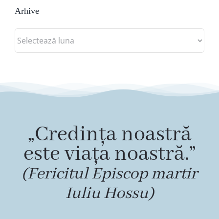
Arhive
Arhive
„Credința noastră
este viața noastră.”
(Fericitul Episcop martir
Iuliu Hossu)