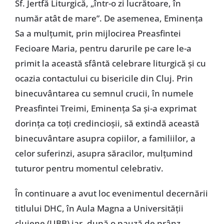
Sf. Jertfă Liturgică, „într-o zi lucrătoare, în
număr atât de mare”. De asemenea, Eminenţa
Sa a mulţumit, prin mijlocirea Preasfintei
Fecioare Maria, pentru darurile pe care le-a
primit la această sfântă celebrare liturgică şi cu
ocazia contactului cu bisericile din Cluj. Prin
binecuvântarea cu semnul crucii, în numele
Preasfintei Treimi, Eminenţa Sa şi-a exprimat
dorinţa ca toţi credincioşii, să extindă această
binecuvântare asupra copiilor, a familiilor, a
celor suferinzi, asupra săracilor, mulţumind
tuturor pentru momentul celebrativ.
În continuare a avut loc evenimentul decernării
titlului DHC, în Aula Magna a Universităţii
clujene (UBB) iar, după o pauză de prânz,