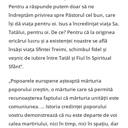
Pentru a răspunde putem doar să ne
îndreptăm privirea spre Păstorul cel bun, care
îşi dă viaţa pentru oi. Isus a încredinţat viaţa Sa,
Tatălui, pentru oi. De ce? Pentru că la originea
oricărui lucru şi a existenţei noastre se află
însăşi viaţa Sfintei Treimi, schimbul fidel şi
veşnic de iubire între Tatăl şi Fiul în Spiritual
Sfânt”.
„Popoarele europene aşteaptă mărturia
poporului creştin, o mărturie care să permită
recunoaşterea faptului că mărturia unităţii este
comuniunea. … Istoria credinţei poporului
vostru demonstrează că nu este departe de voi
calea martiriului, nici în timp, nici în spaţiu, dar