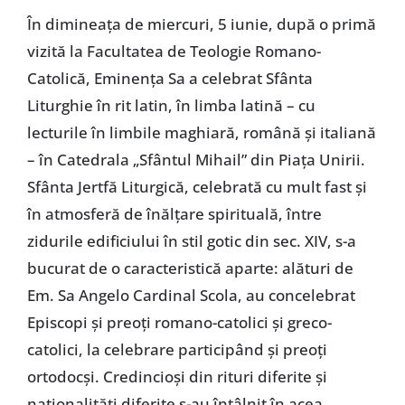
În dimineaţa de miercuri, 5 iunie, după o primă
vizită la Facultatea de Teologie Romano-
Catolică, Eminenţa Sa a celebrat Sfânta
Liturghie în rit latin, în limba latină – cu
lecturile în limbile maghiară, română şi italiană
– în Catedrala „Sfântul Mihail” din Piaţa Unirii.
Sfânta Jertfă Liturgică, celebrată cu mult fast şi
în atmosferă de înălţare spirituală, între
zidurile edificiului în stil gotic din sec. XIV, s-a
bucurat de o caracteristică aparte: alături de
Em. Sa Angelo Cardinal Scola, au concelebrat
Episcopi şi preoţi romano-catolici şi greco-
catolici, la celebrare participând şi preoţi
ortodocşi. Credincioşi din rituri diferite şi
naţionalităţi diferite s-au întâlnit în acea