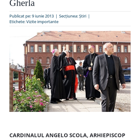
Gherla
Special
Publicat pe: 9 iunie 2013
|
Secțiunea:
Ştiri
|
Etichete:
Vizite importante
CARDINALUL ANGELO SCOLA, ARHIEPISCOP