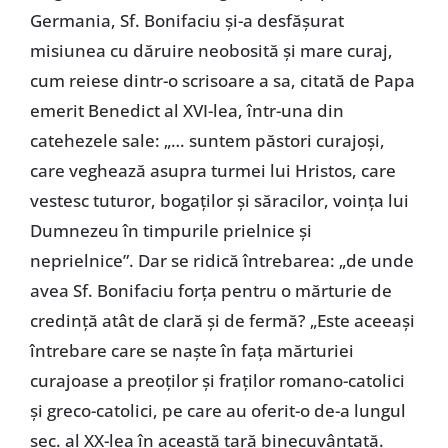
Germania, Sf. Bonifaciu şi-a desfăşurat
misiunea cu dăruire neobosită şi mare curaj,
cum reiese dintr-o scrisoare a sa, citată de Papa
emerit Benedict al XVI-lea, într-una din
catehezele sale: „… suntem păstori curajoşi,
care veghează asupra turmei lui Hristos, care
vestesc tuturor, bogaţilor şi săracilor, voinţa lui
Dumnezeu în timpurile prielnice şi
neprielnice”. Dar se ridică întrebarea: „de unde
avea Sf. Bonifaciu forţa pentru o mărturie de
credinţă atât de clară şi de fermă? „Este aceeaşi
întrebare care se naşte în faţa mărturiei
curajoase a preoţilor şi fraţilor romano-catolici
şi greco-catolici, pe care au oferit-o de-a lungul
sec. al XX-lea în această ţară binecuvântată.