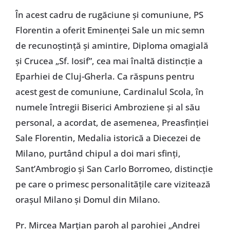
În acest cadru de rugăciune şi comuniune, PS
Florentin a oferit Eminenţei Sale un mic semn
de recunoştinţă şi amintire, Diploma omagială
şi Crucea „Sf. Iosif”, cea mai înaltă distincţie a
Eparhiei de Cluj-Gherla. Ca răspuns pentru
acest gest de comuniune, Cardinalul Scola, în
numele întregii Biserici Ambroziene şi al său
personal, a acordat, de asemenea, Preasfinţiei
Sale Florentin, Medalia istorică a Diecezei de
Milano, purtând chipul a doi mari sfinţi,
Sant’Ambrogio şi San Carlo Borromeo, distincţie
pe care o primesc personalităţile care vizitează
oraşul Milano şi Domul din Milano.
Pr. Mircea Marţian paroh al parohiei „Andrei