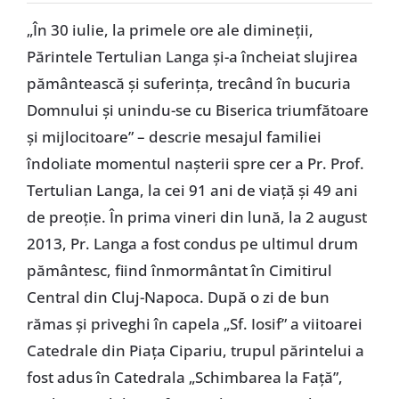
Special
„În 30 iulie, la primele ore ale dimineții,
Părintele Tertulian Langa și-a încheiat slujirea
pământească și suferința, trecând în bucuria
Domnului și unindu-se cu Biserica triumfătoare
și mijlocitoare” – descrie mesajul familiei
îndoliate momentul naşterii spre cer a Pr. Prof.
Tertulian Langa, la cei 91 ani de viaţă şi 49 ani
de preoţie. În prima vineri din lună, la 2 august
2013, Pr. Langa a fost condus pe ultimul drum
pământesc, fiind înmormântat în Cimitirul
Central din Cluj-Napoca. După o zi de bun
rămas şi priveghi în capela „Sf. Iosif” a viitoarei
Catedrale din Piaţa Cipariu, trupul părintelui a
fost adus în Catedrala „Schimbarea la Faţă”,