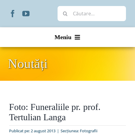
Skip
Cautare...
to
content
Meniu
Start
Noutăți
Noutăți
Prezentare
Foto: Funeraliile pr. prof.
Organizare
Tertulian Langa
Liturgic
Publicat pe: 2 august 2013
|
Secțiunea:
Fotografii