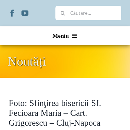
Skip
Cautare...
to
content
Meniu
Start
Noutăți
Noutăți
Prezentare
Foto: Sfinţirea bisericii Sf.
Organizare
Fecioara Maria – Cart.
Liturgic
Grigorescu – Cluj-Napoca