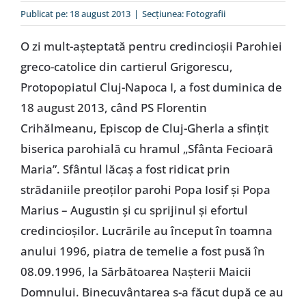
Special
Publicat pe: 18 august 2013
|
Secțiunea:
Fotografii
O zi mult-aşteptată pentru credincioşii Parohiei
greco-catolice din cartierul Grigorescu,
Protopopiatul Cluj-Napoca I, a fost duminica de
18 august 2013, când PS Florentin
Crihălmeanu, Episcop de Cluj-Gherla a sfinţit
biserica parohială cu hramul „Sfânta Fecioară
Maria”. Sfântul lăcaş a fost ridicat prin
strădaniile preoţilor parohi Popa Iosif şi Popa
Marius – Augustin şi cu sprijinul şi efortul
credincioşilor. Lucrările au început în toamna
anului 1996, piatra de temelie a fost pusă în
08.09.1996, la Sărbătoarea Naşterii Maicii
Domnului. Binecuvântarea s-a făcut după ce au