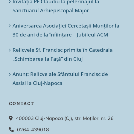
Invitația PF Claudiu la pelerinajul la
Sanctuarul Arhiepiscopal Major
Aniversarea Asociației Cercetașii Munților la
30 de ani de la înființare – Jubileul ACM
Relicvele Sf. Francisc primite în Catedrala
„Schimbarea la Față” din Cluj
Anunț: Relicve ale Sfântului Francisc de
Assisi la Cluj-Napoca
CONTACT
400003 Cluj-Napoca (CJ), str. Moților, nr. 26
0264-439018