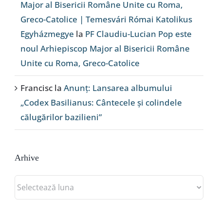
Major al Bisericii Române Unite cu Roma,
Greco-Catolice | Temesvári Római Katolikus
Egyházmegye
la
PF Claudiu-Lucian Pop este
noul Arhiepiscop Major al Bisericii Române
Unite cu Roma, Greco-Catolice
Francisc
la
Anunț: Lansarea albumului
„Codex Basilianus: Cântecele și colindele
călugărilor bazilieni”
Arhive
Arhive