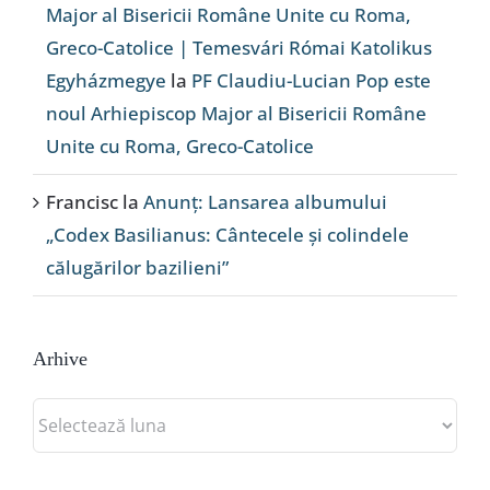
Major al Bisericii Române Unite cu Roma,
Greco-Catolice | Temesvári Római Katolikus
Egyházmegye
la
PF Claudiu-Lucian Pop este
noul Arhiepiscop Major al Bisericii Române
Unite cu Roma, Greco-Catolice
Francisc
la
Anunț: Lansarea albumului
„Codex Basilianus: Cântecele și colindele
călugărilor bazilieni”
Arhive
Arhive