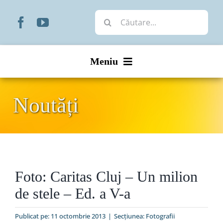
Skip
Cautare...
to
content
Meniu
Start
Noutăți
Noutăți
Prezentare
Foto: Caritas Cluj – Un milion
Organizare
de stele – Ed. a V-a
Liturgic
Publicat pe: 11 octombrie 2013
|
Secțiunea:
Fotografii