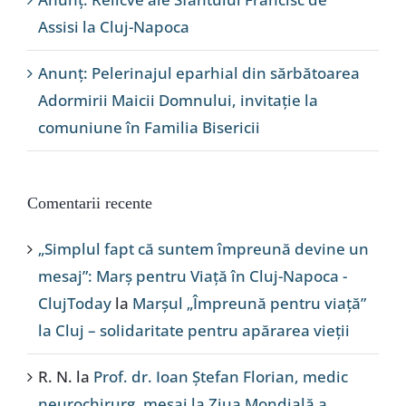
Assisi la Cluj-Napoca
Anunț: Pelerinajul eparhial din sărbătoarea
Adormirii Maicii Domnului, invitație la
comuniune în Familia Bisericii
Comentarii recente
„Simplul fapt că suntem împreună devine un
mesaj”: Marș pentru Viață în Cluj-Napoca -
ClujToday
la
Marșul „Împreună pentru viață”
la Cluj – solidaritate pentru apărarea vieții
R. N.
la
Prof. dr. Ioan Ștefan Florian, medic
neurochirurg, mesaj la Ziua Mondială a