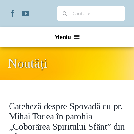
Skip
Cautare...
to
content
Meniu
Start
Noutăți
Noutăți
Prezentare
Cateheză despre Spovadă cu pr.
Organizare
Mihai Todea în parohia
Liturgic
„Coborârea Spiritului Sfânt” din