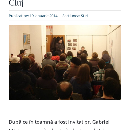
Cluj
Special
Publicat pe: 19 ianuarie 2014
|
Secțiunea:
Ştiri
După ce în toamnă a fost invitat pr. Gabriel