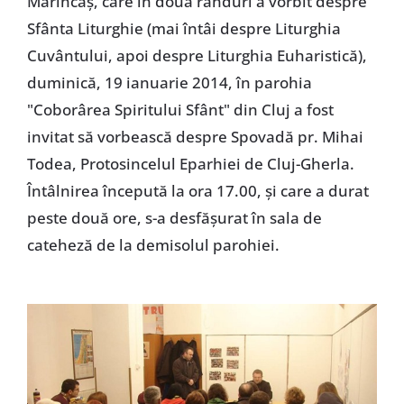
Mărincaş, care în două rânduri a vorbit despre
Sfânta Liturghie (mai întâi despre Liturghia
Cuvântului, apoi despre Liturghia Euharistică),
duminică, 19 ianuarie 2014, în parohia
"Coborârea Spiritului Sfânt" din Cluj a fost
invitat să vorbească despre Spovadă pr. Mihai
Todea, Protosincelul Eparhiei de Cluj-Gherla.
Întâlnirea începută la ora 17.00, şi care a durat
peste două ore, s-a desfăşurat în sala de
cateheză de la demisolul parohiei.