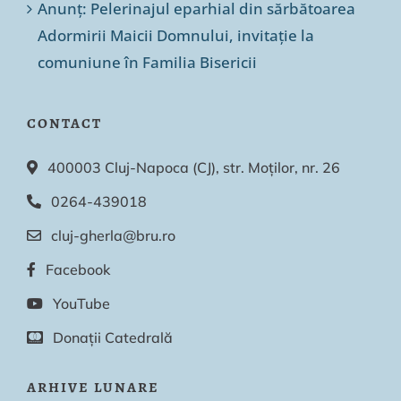
Anunț: Pelerinajul eparhial din sărbătoarea
Adormirii Maicii Domnului, invitație la
comuniune în Familia Bisericii
CONTACT
400003 Cluj-Napoca (CJ), str. Moților, nr. 26
0264-439018
cluj-gherla@bru.ro
Facebook
YouTube
Donații Catedrală
ARHIVE LUNARE