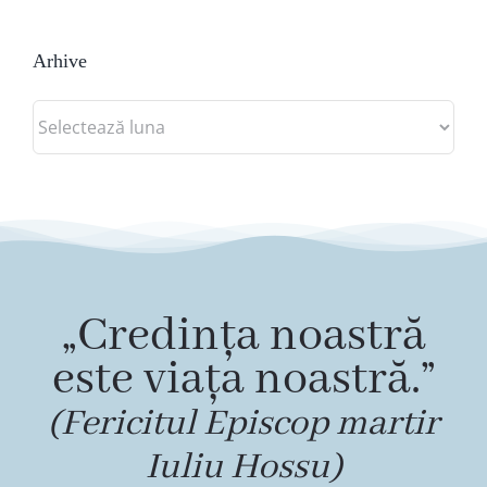
Arhive
Arhive
„Credința noastră
este viața noastră.”
(Fericitul Episcop martir
Iuliu Hossu)