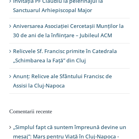
Invitația PF Claudiu la pelerinajul la
Sanctuarul Arhiepiscopal Major
Aniversarea Asociației Cercetașii Munților la
30 de ani de la înființare – Jubileul ACM
Relicvele Sf. Francisc primite în Catedrala
„Schimbarea la Față” din Cluj
Anunț: Relicve ale Sfântului Francisc de
Assisi la Cluj-Napoca
Comentarii recente
„Simplul fapt că suntem împreună devine un
mesaj”: Marș pentru Viață în Cluj-Napoca -