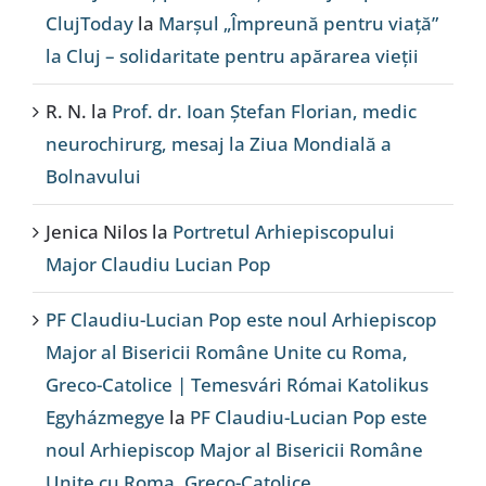
ClujToday
la
Marșul „Împreună pentru viață”
la Cluj – solidaritate pentru apărarea vieții
R. N.
la
Prof. dr. Ioan Ștefan Florian, medic
neurochirurg, mesaj la Ziua Mondială a
Bolnavului
Jenica Nilos
la
Portretul Arhiepiscopului
Major Claudiu Lucian Pop
PF Claudiu-Lucian Pop este noul Arhiepiscop
Major al Bisericii Române Unite cu Roma,
Greco-Catolice | Temesvári Római Katolikus
Egyházmegye
la
PF Claudiu-Lucian Pop este
noul Arhiepiscop Major al Bisericii Române
Unite cu Roma, Greco-Catolice