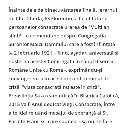
Înainte de a da binecuvântarea finală, Ierarhul
de Cluj-Gherla, PS Florentin, a făcut tuturor
persoanelor consacrate urarea de "Mulţi ani
sfinţi!", cu o menţiune despre Congregaţia
Surorilor Maicii Domnului care a fost înfiinţată
la 2 februarie 1921 – fiind, aşadar, aniversată şi
naşterea acestei Congregaţii în sânul Bisericii
Române Unite cu Roma -, exprimându-şi
convingerea că în acest prezent dominat de
criză, "viaţa consacrată nu este în criză".
Preasfinţia Sa a reamintit că în Biserica Catolică,
2015 va fi Anul dedicat Vieţii Consacrate, între
alte idei reluând mesajul de speranţă al Sf.
Părinte Francisc, care spunea, «să nu ne fure