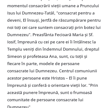
momentul consacrării vieţii umane a Pruncului
Isus lui Dumnezeu-Tatăl, "consacrat pentru a
deveni, El însuşi, Jertfă de răscumpărare pentru
noi toţi cei care suntem consacraţi prin botez lui
Dumnezeu". Preasfânta Fecioară Maria şi Sf.
Iosif, împreună cu cei pe care ei îi întâlnesc la
Templu veniţi din îndemnul Domnului, dreptul
Simeon şi profeteasa Ana, sunt, cu toţii şi
fiecare în parte, modele de persoane
consacrate lui Dumnezeu. Centrul comuniunii
acestor persoane este Hristos – El îi pune
împreună şi conferă o orientare vieţii lor. "Prin
această punere împreună, sunt o frumoasă
comunitate de persoane consacrate lui
Dumnezeu".