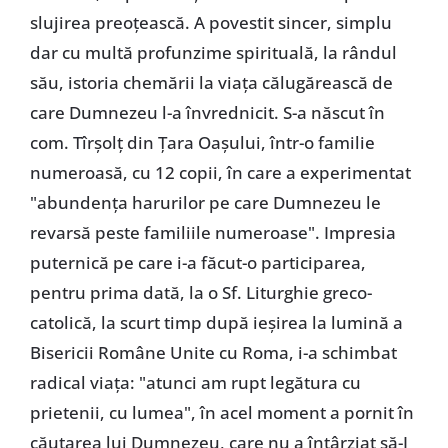
slujirea preoţească. A povestit sincer, simplu
dar cu multă profunzime spirituală, la rândul
său, istoria chemării la viaţa călugărească de
care Dumnezeu l-a învrednicit. S-a născut în
com. Tîrşolţ din Ţara Oaşului, într-o familie
numeroasă, cu 12 copii, în care a experimentat
"abundenţa harurilor pe care Dumnezeu le
revarsă peste familiile numeroase". Impresia
puternică pe care i-a făcut-o participarea,
pentru prima dată, la o Sf. Liturghie greco-
catolică, la scurt timp după ieşirea la lumină a
Bisericii Române Unite cu Roma, i-a schimbat
radical viaţa: "atunci am rupt legătura cu
prietenii, cu lumea", în acel moment a pornit în
căutarea lui Dumnezeu, care nu a întârziat să-I