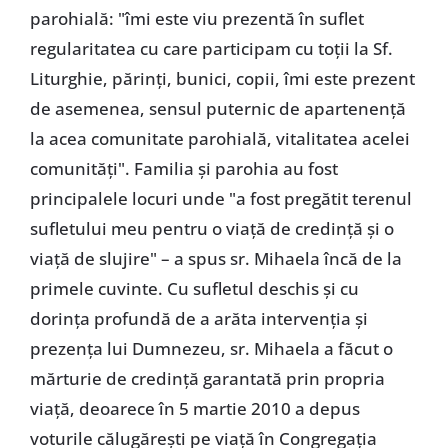
parohială: "îmi este viu prezentă în suflet
regularitatea cu care participam cu toţii la Sf.
Liturghie, părinţi, bunici, copii, îmi este prezent
de asemenea, sensul puternic de apartenenţă
la acea comunitate parohială, vitalitatea acelei
comunităţi". Familia şi parohia au fost
principalele locuri unde "a fost pregătit terenul
sufletului meu pentru o viaţă de credinţă şi o
viaţă de slujire" – a spus sr. Mihaela încă de la
primele cuvinte. Cu sufletul deschis şi cu
dorinţa profundă de a arăta intervenţia şi
prezenţa lui Dumnezeu, sr. Mihaela a făcut o
mărturie de credinţă garantată prin propria
viaţă, deoarece în 5 martie 2010 a depus
voturile călugăreşti pe viaţă în Congregaţia