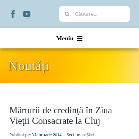
Skip
Cautare...
to
content
Meniu
Start
Noutăți
Noutăți
Prezentare
Mărturii de credinţă în Ziua
Organizare
Vieţii Consacrate la Cluj
Liturgic
Publicat pe: 3 februarie 2014
|
Secțiunea:
Ştiri