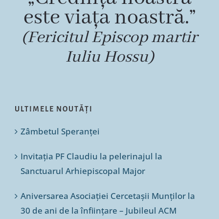
este viața noastră.”
(Fericitul Episcop martir
Iuliu Hossu)
ULTIMELE NOUTĂȚI
Zâmbetul Speranței
Invitația PF Claudiu la pelerinajul la
Sanctuarul Arhiepiscopal Major
Aniversarea Asociației Cercetașii Munților la
30 de ani de la înființare – Jubileul ACM