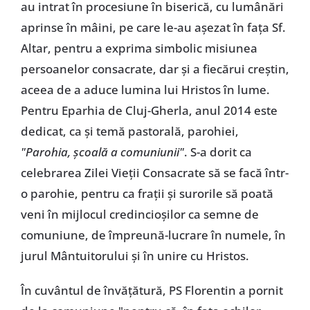
au intrat în procesiune în biserică, cu lumânări
aprinse în mâini, pe care le-au aşezat în faţa Sf.
Altar, pentru a exprima simbolic misiunea
persoanelor consacrate, dar şi a fiecărui creştin,
aceea de a aduce lumina lui Hristos în lume.
Pentru Eparhia de Cluj-Gherla, anul 2014 este
dedicat, ca şi temă pastorală, parohiei,
"Parohia, şcoală a comuniunii"
. S-a dorit ca
celebrarea Zilei Vieţii Consacrate să se facă într-
o parohie, pentru ca fraţii şi surorile să poată
veni în mijlocul credincioşilor ca semne de
comuniune, de împreună-lucrare în numele, în
jurul Mântuitorului şi în unire cu Hristos.
În cuvântul de învăţătură, PS Florentin a pornit