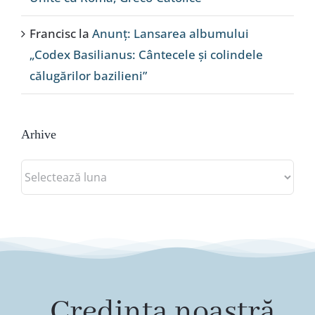
Francisc
la
Anunț: Lansarea albumului
„Codex Basilianus: Cântecele și colindele
călugărilor bazilieni”
Arhive
Arhive
„Credința noastră