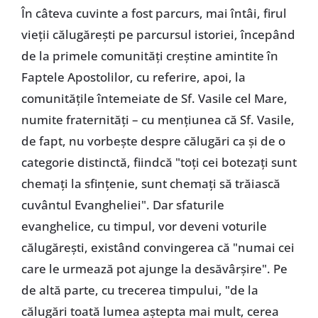
În câteva cuvinte a fost parcurs, mai întâi, firul
vieţii călugăreşti pe parcursul istoriei, începând
de la primele comunităţi creştine amintite în
Faptele Apostolilor, cu referire, apoi, la
comunităţile întemeiate de Sf. Vasile cel Mare,
numite fraternităţi – cu menţiunea că Sf. Vasile,
de fapt, nu vorbeşte despre călugări ca şi de o
categorie distinctă, fiindcă "toţi cei botezaţi sunt
chemaţi la sfinţenie, sunt chemaţi să trăiască
cuvântul Evangheliei". Dar sfaturile
evanghelice, cu timpul, vor deveni voturile
călugăreşti, existând convingerea că "numai cei
care le urmează pot ajunge la desăvârşire". Pe
de altă parte, cu trecerea timpului, "de la
călugări toată lumea aştepta mai mult, cerea