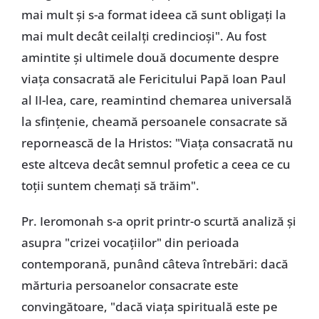
mai mult şi s-a format ideea că sunt obligaţi la
mai mult decât ceilalţi credincioşi". Au fost
amintite şi ultimele două documente despre
viaţa consacrată ale Fericitului Papă Ioan Paul
al II-lea, care, reamintind chemarea universală
la sfinţenie, cheamă persoanele consacrate să
repornească de la Hristos: "Viaţa consacrată nu
este altceva decât semnul profetic a ceea ce cu
toţii suntem chemaţi să trăim".
Pr. Ieromonah s-a oprit printr-o scurtă analiză şi
asupra "crizei vocaţiilor" din perioada
contemporană, punând câteva întrebări: dacă
mărturia persoanelor consacrate este
convingătoare, "dacă viaţa spirituală este pe