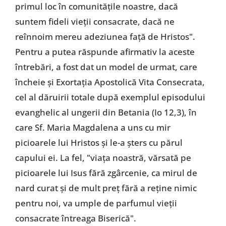
primul loc în comunităţile noastre, dacă
suntem fideli vieţii consacrate, dacă ne
reînnoim mereu adeziunea faţă de Hristos".
Pentru a putea răspunde afirmativ la aceste
întrebări, a fost dat un model de urmat, care
încheie şi Exortaţia Apostolică Vita Consecrata,
cel al dăruirii totale după exemplul episodului
evanghelic al ungerii din Betania (Io 12,3), în
care Sf. Maria Magdalena a uns cu mir
picioarele lui Hristos şi le-a şters cu părul
capului ei. La fel, "viaţa noastră, vărsată pe
picioarele lui Isus fără zgârcenie, ca mirul de
nard curat şi de mult preţ fără a reţine nimic
pentru noi, va umple de parfumul vieţii
consacrate întreaga Biserică".