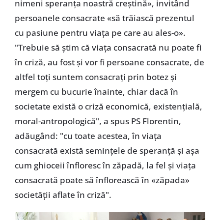
nimeni speranţa noastră creştină», invitând
persoanele consacrate «să trăiască prezentul
cu pasiune pentru viaţa pe care au ales-o».
"Trebuie să ştim că viaţa consacrată nu poate fi
în criză, au fost şi vor fi persoane consacrate, de
altfel toţi suntem consacraţi prin botez şi
mergem cu bucurie înainte, chiar dacă în
societate există o criză economică, existenţială,
moral-antropologică", a spus PS Florentin,
adăugând: "cu toate acestea, în viaţa
consacrată există seminţele de speranţă şi aşa
cum ghioceii înfloresc în zăpadă, la fel şi viaţa
consacrată poate să înflorească în «zăpada»
societăţii aflate în criză".