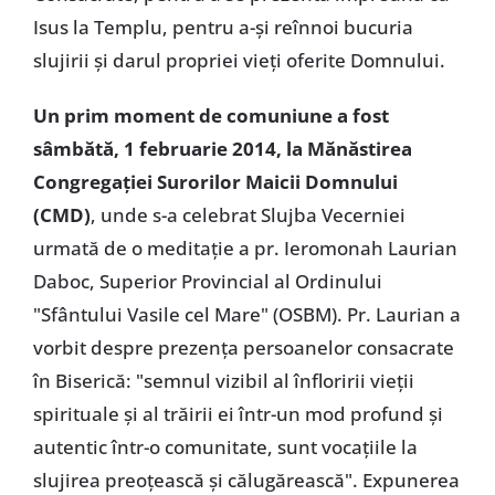
Isus la Templu, pentru a-şi reînnoi bucuria
slujirii şi darul propriei vieţi oferite Domnului.
Un prim moment de comuniune a fost
sâmbătă, 1 februarie 2014, la Mănăstirea
Congregaţiei Surorilor Maicii Domnului
(CMD)
, unde s-a celebrat Slujba Vecerniei
urmată de o meditaţie a pr. Ieromonah Laurian
Daboc, Superior Provincial al Ordinului
"Sfântului Vasile cel Mare" (OSBM). Pr. Laurian a
vorbit despre prezenţa persoanelor consacrate
în Biserică: "semnul vizibil al înfloririi vieţii
spirituale şi al trăirii ei într-un mod profund şi
autentic într-o comunitate, sunt vocaţiile la
slujirea preoţească şi călugărească". Expunerea