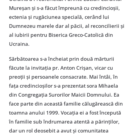
Mureşan şi s-a făcut împreună cu credincioşii,
ectenia şi rugăciunea specială, cerând lui
Dumnezeu marele dar al păcii, al reconcilierii şi
al iubirii pentru Biserica Greco-Catolică din
Ucraina.
Sărbătoarea s-a încheiat prin două mărturii
făcute la invitaţia pr. Anton Crişan, vicar cu
preoţii şi persoanele consacrate. Mai întâi, în
faţa credincioşilor s-a prezentat sora Mihaela
din Congregaţia Surorilor Maicii Domnului. Ea
face parte din această familie călugărească din
toamna anului 1999. Vocaţia ei a fost începută
în familie sub îndrumarea atentă a părinţilor,
dar un rol deosebit a avut şi comunitatea