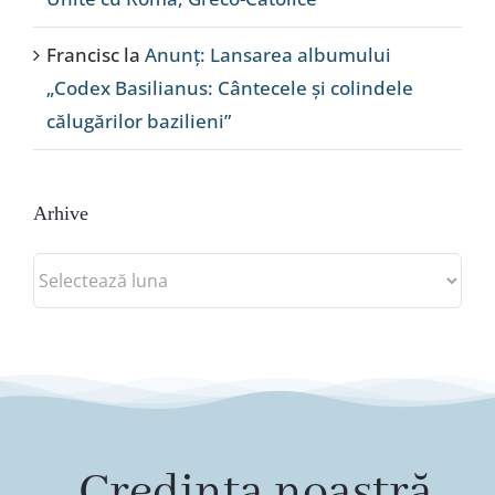
Francisc
la
Anunț: Lansarea albumului
„Codex Basilianus: Cântecele și colindele
călugărilor bazilieni”
Arhive
Arhive
„Credința noastră