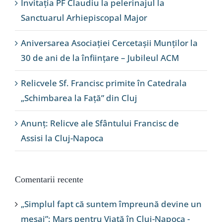
Invitația PF Claudiu la pelerinajul la
Sanctuarul Arhiepiscopal Major
Aniversarea Asociației Cercetașii Munților la
30 de ani de la înființare – Jubileul ACM
Relicvele Sf. Francisc primite în Catedrala
„Schimbarea la Față” din Cluj
Anunț: Relicve ale Sfântului Francisc de
Assisi la Cluj-Napoca
Comentarii recente
„Simplul fapt că suntem împreună devine un
mesaj”: Marș pentru Viață în Cluj-Napoca -