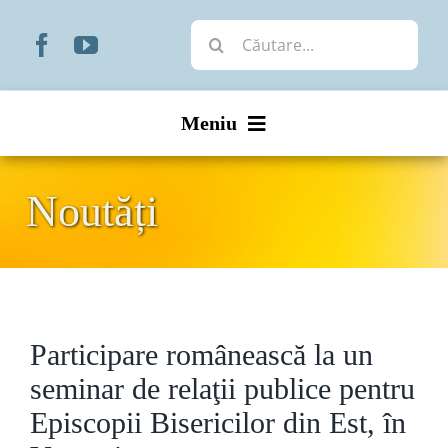
Skip
Cautare...
to
content
Meniu
Start
Noutăți
Noutăți
Prezentare
Participare românească la un
Organizare
seminar de relaţii publice pentru
Liturgic
Episcopii Bisericilor din Est, în