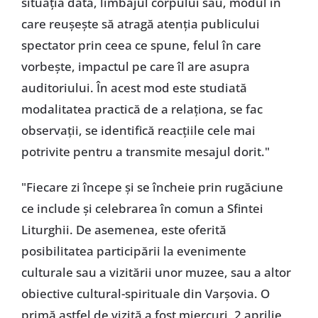
situaţia dată, limbajul corpului său, modul în
care reuşeşte să atragă atenţia publicului
spectator prin ceea ce spune, felul în care
vorbeşte, impactul pe care îl are asupra
auditoriului. În acest mod este studiată
modalitatea practică de a relaţiona, se fac
observaţii, se identifică reacţiile cele mai
potrivite pentru a transmite mesajul dorit."
"Fiecare zi începe şi se încheie prin rugăciune
ce include şi celebrarea în comun a Sfintei
Liturghii. De asemenea, este oferită
posibilitatea participării la evenimente
culturale sau a vizitării unor muzee, sau a altor
obiective cultural-spirituale din Varşovia. O
primă astfel de vizită a fost miercuri, 2 aprilie,