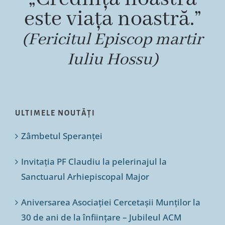
este viața noastră.”
(Fericitul Episcop martir
Iuliu Hossu)
ULTIMELE NOUTĂȚI
Zâmbetul Speranței
Invitația PF Claudiu la pelerinajul la
Sanctuarul Arhiepiscopal Major
Aniversarea Asociației Cercetașii Munților la
30 de ani de la înființare – Jubileul ACM