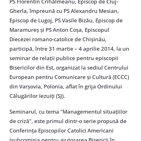
PS Florentin Crihălmeanu, Episcop de Cluj-
Gherla, împreună cu PS Alexandru Mesian,
Episcop de Lugoj, PS Vasile Bizău, Episcop de
Maramureş şi PS Anton Coşa, Episcopul
Diecezei romano-catolice de Chişinău,
participă, între 31 martie – 4 aprilie 2014, la un
seminar de relaţii publice pentru episcopii
Bisericilor din Est, organizat la sediul Centrului
European pentru Comunicare şi Cultură (ECCC)
din Varşovia, Polonia, aflat în grija Ordinului
Călugărilor Iezuiţi (SJ).
Seminarul, cu tema "Managementul situaţiilor
de criză", este primul dintr-o serie propusă de
Conferinţa Episcopilor Catolici Americani
(subcomisia pentru ajutorarea Bisericii în