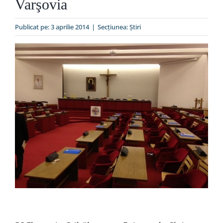
Varşovia
Special
Publicat pe: 3 aprilie 2014
|
Secțiunea:
Ştiri