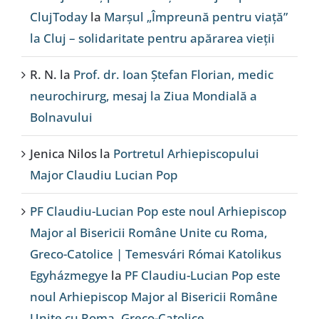
ClujToday
la
Marșul „Împreună pentru viață”
la Cluj – solidaritate pentru apărarea vieții
R. N.
la
Prof. dr. Ioan Ștefan Florian, medic
neurochirurg, mesaj la Ziua Mondială a
Bolnavului
Jenica Nilos
la
Portretul Arhiepiscopului
Major Claudiu Lucian Pop
PF Claudiu-Lucian Pop este noul Arhiepiscop
Major al Bisericii Române Unite cu Roma,
Greco-Catolice | Temesvári Római Katolikus
Egyházmegye
la
PF Claudiu-Lucian Pop este
noul Arhiepiscop Major al Bisericii Române
Unite cu Roma, Greco-Catolice