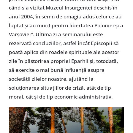
când s-a vizitat Muzeul Insurgenţei deschis în
anul 2004, în semn de omagiu adus celor ce au
luptat şi au murit pentru libertatea Poloniei şi a
Varşoviei". Ultima zi a seminarului este
rezervată concluziilor, astfel încât Episcopii să
poată aplica din roadele spirituale ale acestor
zile în păstorirea propriei Eparhii şi, totodată,
să exercite o mai bună influenţă asupra
societăţii zilelor noastre, ajutând la
soluţionarea situaţiilor de criză, atât de tip
moral, cât şi de tip economic-administrativ.