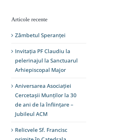
Articole recente
Zâmbetul Speranței
Invitația PF Claudiu la
pelerinajul la Sanctuarul
Arhiepiscopal Major
Aniversarea Asociației
Cercetașii Munților la 30
de ani de la înființare –
Jubileul ACM
Relicvele Sf. Francisc
primite în Catedrala