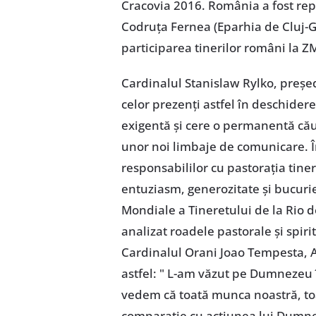
Cracovia 2016. România a fost repr
Codruţa Fernea (Eparhia de Cluj-Gh
participarea tinerilor români la 
Cardinalul Stanislaw Rylko, preşedi
celor prezenţi astfel în deschider
exigentă şi cere o permanentă căut
unor noi limbaje de comunicare. Î
responsabililor cu pastoraţia tine
entuziasm, generozitate şi bucurie
Mondiale a Tineretului de la Rio d
analizat roadele pastorale şi spirit
Cardinalul Orani Joao Tempesta, A
astfel: " L-am văzut pe Dumnezeu î
vedem că toată munca noastră, toat
comparaţie cu acţiunea lui Dumnez