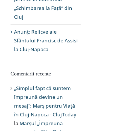
„Schimbarea la Față” din
Cluj
Anunț: Relicve ale
Sfântului Francisc de Assisi
la Cluj-Napoca
Comentarii recente
„Simplul fapt că suntem
împreună devine un
mesaj”: Marș pentru Viață
în Cluj-Napoca - ClujToday
la
Marșul „Împreună