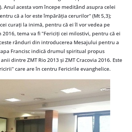
2). Anul acesta vom începe meditând asupra celei
pentru că a lor este împărăţia cerurilor" (Mt 5,3);
ei curaţi la inimă, pentru că ei îl vor vedea pe
 2016, tema va fi "Fericiţi cei milostivi, pentru că ei
u aceste rânduri din introducerea Mesajului pentru a
Papa Francisc indică drumul spiritual propus
 anii dintre ZMT Rio 2013 şi ZMT Cracovia 2016. Este
cirii" care are în centru Fericirile evanghelice.