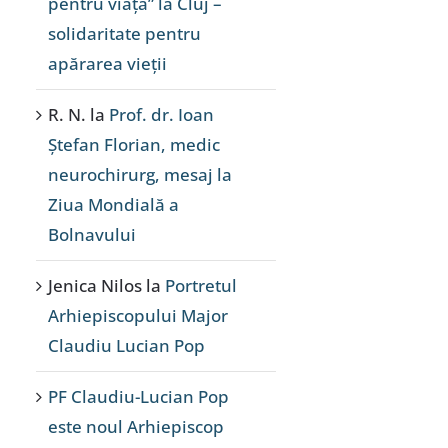
pentru viață” la Cluj –
solidaritate pentru
apărarea vieții
R. N.
la
Prof. dr. Ioan
Ștefan Florian, medic
neurochirurg, mesaj la
Ziua Mondială a
Bolnavului
Jenica Nilos
la
Portretul
Arhiepiscopului Major
Claudiu Lucian Pop
PF Claudiu-Lucian Pop
este noul Arhiepiscop