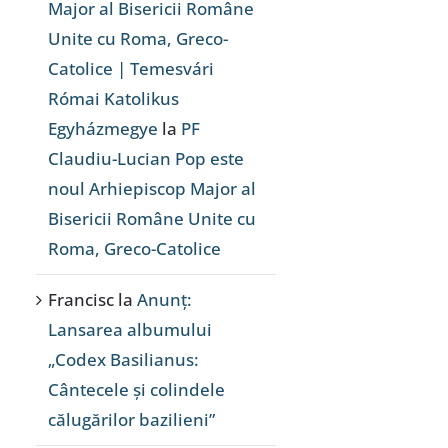
Major al Bisericii Române
Unite cu Roma, Greco-
Catolice | Temesvári
Római Katolikus
Egyházmegye
la
PF
Claudiu-Lucian Pop este
noul Arhiepiscop Major al
Bisericii Române Unite cu
Roma, Greco-Catolice
Francisc
la
Anunț:
Lansarea albumului
„Codex Basilianus:
Cântecele și colindele
călugărilor bazilieni”