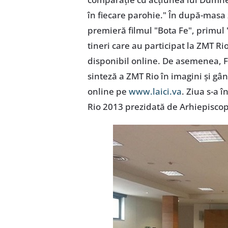
în fiecare parohie." În după-masa z
premieră filmul "Bota Fe", primul "
tineri care au participat la ZMT Rio
disponibil online. De asemenea, Fu
sinteză a ZMT Rio în imagini şi gân
online pe
www.laici.va
. Ziua s-a 
Rio 2013 prezidată de Arhiepiscop