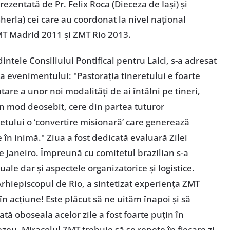
ezentată de Pr. Felix Roca (Dieceza de Iaşi) şi
erla) cei care au coordonat la nivel naţional
ZMT Madrid 2011 şi ZMT Rio 2013.
ntele Consiliului Pontifical pentru Laici, s-a adresat
ea evenimentului: "Pastoraţia tineretului e foarte
are a unor noi modalităţi de ai întâlni pe tineri,
n mod deosebit, cere din partea tuturor
retului o ‘convertire misionară’ care generează
 în inimă." Ziua a fost dedicată evaluară Zilei
e Janeiro. Împreună cu comitetul brazilian s-a
uale dar şi aspectele organizatorice şi logistice.
rhiepiscopul de Rio, a sintetizat experienţa ZMT
n acţiune! Este plăcut să ne uităm înapoi şi să
ă oboseala acelor zile a fost foarte puţin în
eu. Miracolul ZMT trebuie să se repete în fiecare zi,