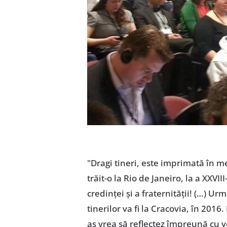
"Dragi tineri, este imprimată în 
trăit-o la Rio de Janeiro, la a XXV
credinţei şi a fraternităţii! (…) U
tinerilor va fi la Cracovia, în 2016
aş vrea să reflectez împreună cu vo