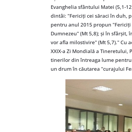
Evanghelia sfântului Matei (5,1-1
dintâi: "Fericiţi cei săraci în duh, 
pentru anul 2015 propun "Fericiţi c
Dumnezeu" (Mt 5,8); şi în sfârşit, în
vor afla milostivire" (Mt 5,7)." C
XXIX-a Zi Mondială a Tineretului, 
tinerilor din întreaga lume pentru
un drum în căutarea "curajului Feri