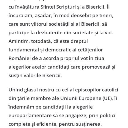
cu învăţătura Sfintei Scripturi şi a Bisericii. Îi
încurajăm, aşadar, în mod deosebit pe tineri,
care sunt viitorul societăţii şi al Bisericii, să
participe la dezbaterile din societate şi la vot.
Amintim, totodată, că este dreptul
fundamental şi democratic al cetăţenilor
României de a acorda propriul vot în ziua
alegerilor acelor candidaţi care promovează şi
susţin valorile Bisericii.
Unind glasul nostru cu cel al episcopilor catolici
din ţările membre ale Uniunii Europene (UE), îi
îndemnăm pe candidaţii la alegerile
europarlamentare să se angajeze, prin politici
complete şi eficiente, pentru susţinerea,