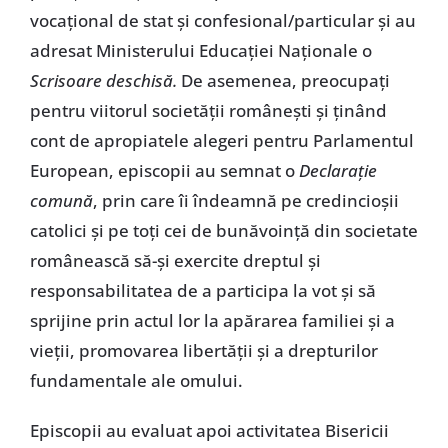
vocaţional de stat şi confesional/particular şi au
adresat Ministerului Educaţiei Naţionale o
Scrisoare deschisă.
De asemenea, preocupaţi
pentru viitorul societăţii româneşti şi ţinând
cont de apropiatele alegeri pentru Parlamentul
European, episcopii au semnat o
Declaraţie
comună
, prin care îi îndeamnă pe credincioşii
catolici şi pe toţi cei de bunăvoinţă din societate
românească să-şi exercite dreptul şi
responsabilitatea de a participa la vot şi să
sprijine prin actul lor la apărarea familiei şi a
vieţii, promovarea libertăţii şi a drepturilor
fundamentale ale omului.
Episcopii au evaluat apoi activitatea Bisericii