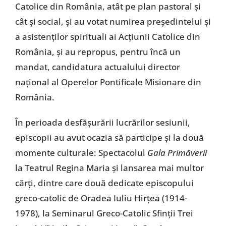
Catolice din România, atât pe plan pastoral şi
cât şi social, şi au votat numirea preşedintelui şi
a asistenţilor spirituali ai Acţiunii Catolice din
România, şi au repropus, pentru încă un
mandat, candidatura actualului director
naţional al Operelor Pontificale Misionare din
România.
În perioada desfăşurării lucrărilor sesiunii,
episcopii au avut ocazia să participe şi la două
momente culturale: Spectacolul
Gala Primăverii
la Teatrul Regina Maria şi lansarea mai multor
cărţi, dintre care două dedicate episcopului
greco-catolic de Oradea Iuliu Hirţea (1914-
1978), la Seminarul Greco-Catolic Sfinţii Trei