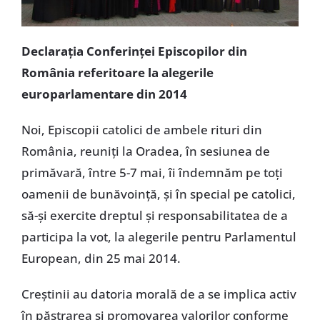
Declaraţia Conferinţei Episcopilor din
România referitoare
la
alegerile
europarlamentare
din
2014
Noi, Episcopii catolici de ambele rituri din
România, reuniţi la Oradea, în sesiunea de
primăvară, între 5-7 mai, îi îndemnăm pe toţi
oamenii de bunăvoinţă, şi în special pe catolici,
să-şi exercite dreptul şi responsabilitatea de a
participa la vot, la alegerile pentru Parlamentul
European, din 25 mai 2014.
Creştinii au datoria morală de a se implica activ
în păstrarea şi promovarea valorilor conforme