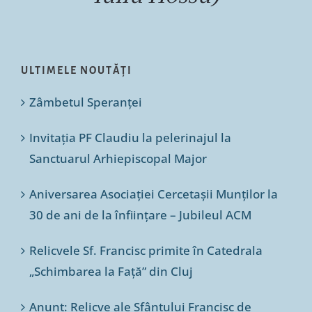
ULTIMELE NOUTĂȚI
Zâmbetul Speranței
Invitația PF Claudiu la pelerinajul la
Sanctuarul Arhiepiscopal Major
Aniversarea Asociației Cercetașii Munților la
30 de ani de la înființare – Jubileul ACM
Relicvele Sf. Francisc primite în Catedrala
„Schimbarea la Față” din Cluj
Anunț: Relicve ale Sfântului Francisc de