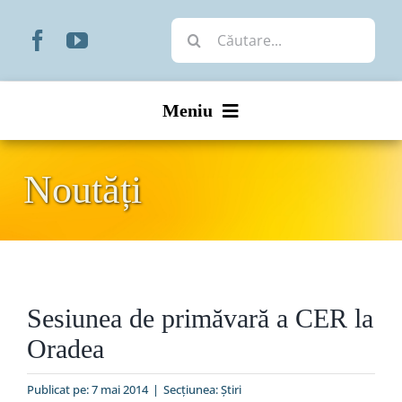
Skip
Cautare...
to
content
Meniu
Start
Noutăți
Noutăți
Prezentare
Sesiunea de primăvară a CER la
Organizare
Oradea
Liturgic
Publicat pe: 7 mai 2014
|
Secțiunea:
Ştiri