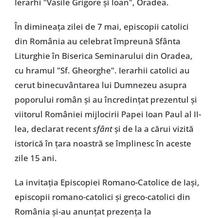
Ierarhi "Vasile Grigore şi Ioan", Oradea.
În dimineaţa zilei de 7 mai, episcopii catolici
din România au celebrat împreună Sfânta
Liturghie în Biserica Seminarului din Oradea,
cu hramul "Sf. Gheorghe". Ierarhii catolici au
cerut binecuvântarea lui Dumnezeu asupra
poporului român şi au încredinţat prezentul şi
viitorul României mijlocirii Papei Ioan Paul al II-
lea, declarat recent
sfânt
şi de la a cărui vizită
istorică în ţara noastră se împlinesc în aceste
zile 15 ani.
La invitaţia Episcopiei Romano-Catolice de Iaşi,
episcopii romano-catolici şi greco-catolici din
România şi-au anunţat prezenţa la