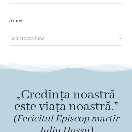
Arhive
Arhive
„Credința noastră
este viața noastră.”
(Fericitul Episcop martir
Iuliu Hossu)