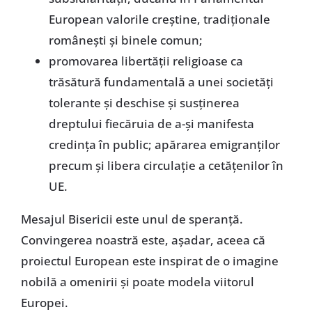
European valorile creştine, tradiţionale
româneşti şi binele comun;
promovarea libertăţii religioase ca
trăsătură fundamentală a unei societăţi
tolerante şi deschise şi susţinerea
dreptului fiecăruia de a-şi manifesta
credinţa în public; apărarea emigranţilor
precum şi libera circulaţie a cetăţenilor în
UE.
Mesajul Bisericii este unul de speranţă.
Convingerea noastră este, aşadar, aceea că
proiectul European este inspirat de o imagine
nobilă a omenirii şi poate modela viitorul
Europei.