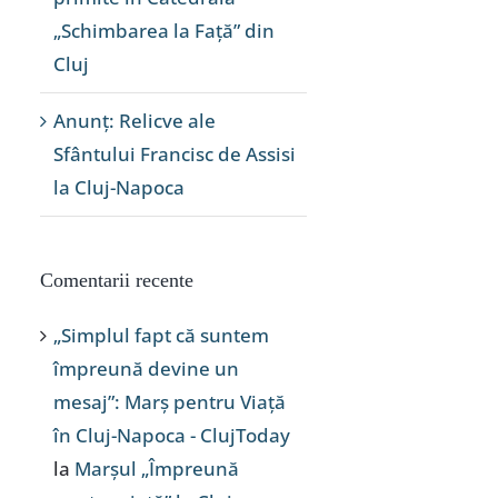
„Schimbarea la Față” din
Cluj
Anunț: Relicve ale
Sfântului Francisc de Assisi
la Cluj-Napoca
Comentarii recente
„Simplul fapt că suntem
împreună devine un
mesaj”: Marș pentru Viață
în Cluj-Napoca - ClujToday
la
Marșul „Împreună