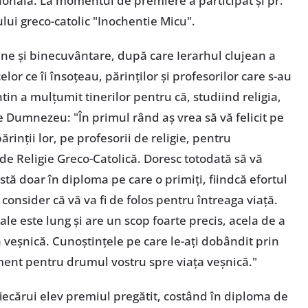
ională. La momentul de premiere a participat şi pr.
ului greco-catolic "Inochentie Micu".
une şi binecuvântare, după care Ierarhul clujean a
elor ce îi însoţeau, părinţilor şi profesorilor care s-au
tin a mulţumit tinerilor pentru că, studiind religia,
re Dumnezeu: "În primul rând aş vrea să vă felicit pe
 părinţii lor, pe profesorii de religie, pentru
de Religie Greco-Catolică. Doresc totodată să vă
stă doar în diploma pe care o primiţi, fiindcă efortul
 consider că vă va fi de folos pentru întreaga viaţă.
uale este lung şi are un scop foarte precis, acela de a
veşnică. Cunoştinţele pe care le-aţi dobândit prin
ament pentru drumul vostru spre viaţa veşnică."
fiecărui elev premiul pregătit, costând în diploma de