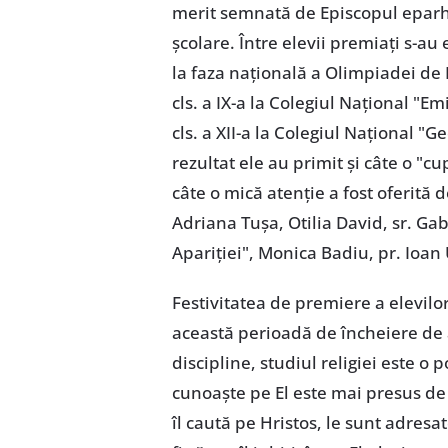
merit semnată de Episcopul eparhia
şcolare. Între elevii premiaţi s-au 
la faza naţională a Olimpiadei de 
cls. a IX-a la Colegiul Naţional "E
cls. a XII-a la Colegiul Naţional 
rezultat ele au primit şi câte o "c
câte o mică atenţie a fost oferită d
Adriana Tuşa, Otilia David, sr. Gab
Apariţiei", Monica Badiu, pr. Ioan 
Festivitatea de premiere a elevilo
această perioadă de încheiere de a
discipline, studiul religiei este o 
cunoaşte pe El este mai presus de o
îl caută pe Hristos, le sunt adresat