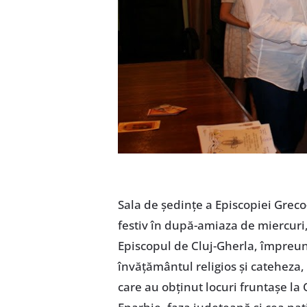
Sala de şedinţe a Episcopiei Grec
festiv în după-amiaza de miercuri
Episcopul de Cluj-Gherla, împreună
învăţământul religios şi cateheza, 
care au obţinut locuri fruntaşe la