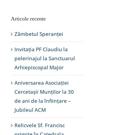
Articole recente
Zâmbetul Speranței
Invitația PF Claudiu la
pelerinajul la Sanctuarul
Arhiepiscopal Major
Aniversarea Asociației
Cercetașii Munților la 30
de ani de la înființare –
Jubileul ACM
Relicvele Sf. Francisc
primite în Catedrala