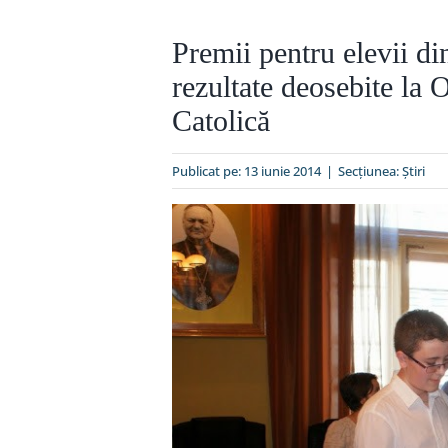
Premii pentru elevii d
rezultate deosebite la
Catolică
Publicat pe: 13 iunie 2014
|
Secțiunea:
Ştiri