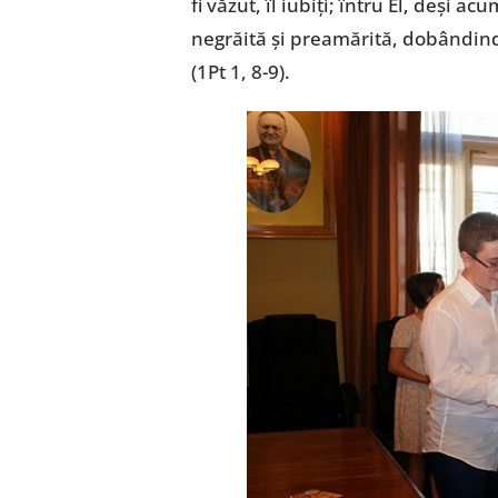
fi văzut, îl iubiţi; întru El, deşi a
negrăită şi preamărită, dobândind
(1Pt 1, 8-9).