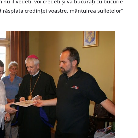
cum nu îl vedeţi, voi credeţi şi vă bucuraţi cu bucurie
 răsplata credinţei voastre, mântuirea sufletelor"