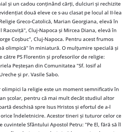
l şi un cadou conţinând cărţi, dulciuri şi rechizite
evidenţiat două eleve ce s-au clasat pe locul al II-lea
Religie Greco-Catolică, Marian Georgiana, elevă în
mil Racoviţă", Cluj-Napoca şi Mircea Diana, elevă în
"George Coşbuc", Cluj-Napoca. Pentru acest frumos
upă olimpică" în miniatură. O mulţumire specială şi
e către PS Florentin şi profesorilor de religie:
riela Peşteşan din Comunitatea "Sf. Iosif al
Ureche şi pr. Vasile Sabo.
r olimpici la religie este un moment semnificativ în
n şcolar, pentru că mai mult decât studiul altor
poartă deschisă spre Isus Hristos şi efortul de a-l
rice îndeletnicire. Acestor tineri şi tuturor celor ce
e cuvintele Sfântului Apostol Petru: "Pe El, fără să îl