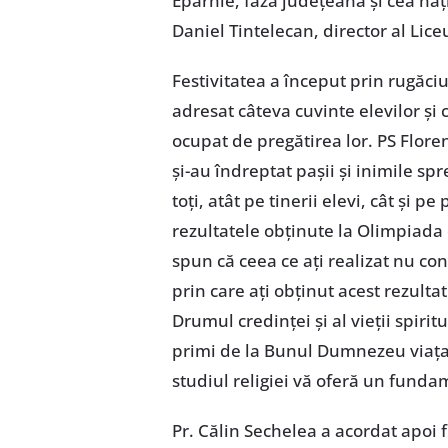
Eparhie, faza judeţeană şi cea naţ
Daniel Tintelecan, director al Lice
Festivitatea a început prin rugăci
adresat câteva cuvinte elevilor şi c
ocupat de pregătirea lor. PS Floren
şi-au îndreptat paşii şi inimile sp
toţi, atât pe tinerii elevi, cât şi pe
rezultatele obţinute la Olimpiada 
spun că ceea ce aţi realizat nu con
prin care aţi obţinut acest rezultat
Drumul credinţei şi al vieţii spirit
primi de la Bunul Dumnezeu viaţa 
studiul religiei vă oferă un fund
Pr. Călin Sechelea a acordat apoi 