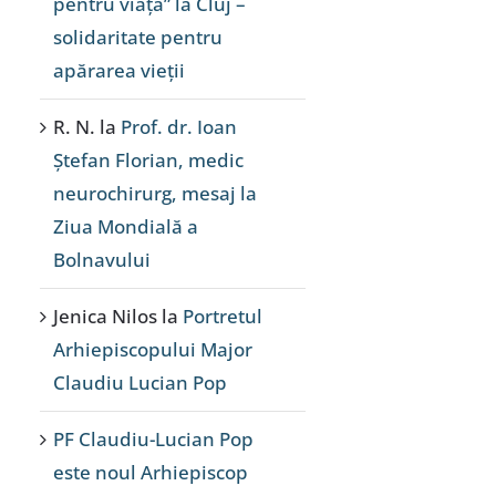
pentru viață” la Cluj –
solidaritate pentru
apărarea vieții
R. N.
la
Prof. dr. Ioan
Ștefan Florian, medic
neurochirurg, mesaj la
Ziua Mondială a
Bolnavului
Jenica Nilos
la
Portretul
Arhiepiscopului Major
Claudiu Lucian Pop
PF Claudiu-Lucian Pop
este noul Arhiepiscop