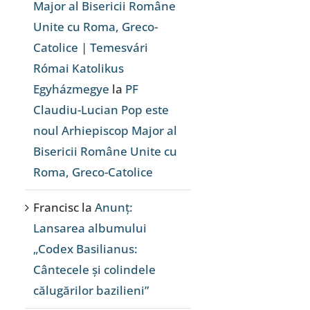
Major al Bisericii Române
Unite cu Roma, Greco-
Catolice | Temesvári
Római Katolikus
Egyházmegye
la
PF
Claudiu-Lucian Pop este
noul Arhiepiscop Major al
Bisericii Române Unite cu
Roma, Greco-Catolice
Francisc
la
Anunț:
Lansarea albumului
„Codex Basilianus:
Cântecele și colindele
călugărilor bazilieni”